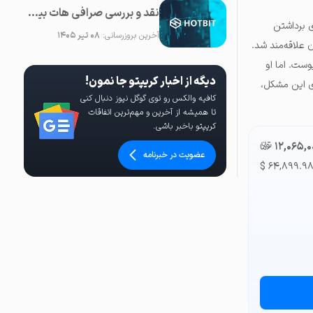
نقد و بررسی صرافی هات بیت (Hotbit) و نحوه خارج کردن سرمایه از آن
ی برداشتن
آخرین بروزرسانی:
۰۸ تیر ۱۴۰۵
مطالعه کرد و به آن علاقه‌مند شد.
 تحقیق روی ارزهای دیجیتال بود، به عنوان مهندس نرم‌افزار به شرکت نرم‌افزاری Airbnb پیوست. اما او
دیگه از اخبار کریپتو جا نمون!
ی این مشکل،
کافیه والکس رو توی گوگل نیوز دنبال کنی
تا همیشه از آخرین و مهم‌ترین اتفاقات
کریپتو باخبر باشی.
۱۲,۰۶۵,۰
تومان-ء
عضویت در خبرنامه
$
۶۴,۸۹۹.۹۸