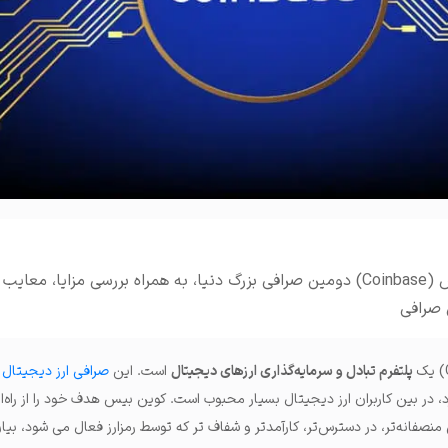
املات و ...
معرفی صرافی کوین بیس (Coinbase) دومین صرافی بزرگ دنیا، به همراه بررسی مزایا، مع
 صرافی
پلتفرم تبادل و سرمایه‌گذاری ارزهای دیجیتال
است. این
صرافی ارز دیجیتال
ب
د، در بین کاربران ارز دیجیتال بسیار محبوب است. کوین بیس هدف خود را از راه‌ا
نصفانه‌تر، در دسترس‌تر، کارآمدتر و شفاف تر که توسط رمزارز فعال می شود، بیا