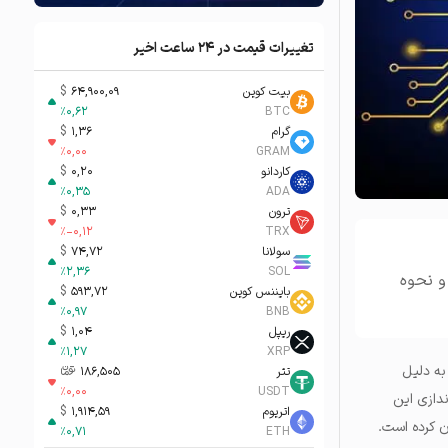
تغییرات قیمت در ۲۴ ساعت اخیر
بیت کوین
64,900,09
$
%
0,62
BTC
گرام
1,36
$
%
0,00
GRAM
کاردانو
0,20
$
%
0,35
ADA
ترون
0,33
$
%
-0,12
TRX
سولانا
74,72
$
%
2,36
SOL
ایب و نحوه
بایننس کوین
593,72
$
%
0,97
BNB
ریپل
1,04
$
%
1,27
XRP
ه دلیل
تتر
186,505
تومان-ء
%
0,00
USDT
ندازی این
اتریوم
1,914,59
$
ن کرده است.
%
0,71
ETH