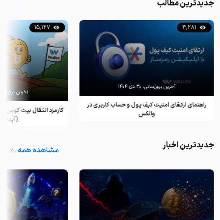
جدیدترین مطالب
15,127
3,281
آخرین بروزرسانی:
۳۰ دی ۱۴۰۴
آخرین بروزرسان
راهنمای ارتقای امنیت کیف پول و حساب کاربری در
کارمزد انتقال بیت کوین ب
والکس
(آپدیت ۲۰۲۵)
جدیدترین اخبار
مشاهده همه