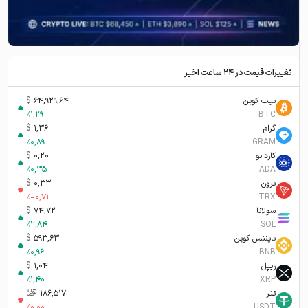
تغییرات قیمت در ۲۴ ساعت اخیر
بیت کوین
64,929,64
$
%
1,29
BTC
گرام
1,36
$
%
0,89
GRAM
کاردانو
0,20
$
%
0,35
ADA
ترون
0,33
$
%
-0,71
TRX
سولانا
74,72
$
%
2,84
SOL
بایننس کوین
593,63
$
%
0,96
BNB
ریپل
1,04
$
%
1,40
XRP
تتر
186,517
تومان-ء
%
0,00
USDT