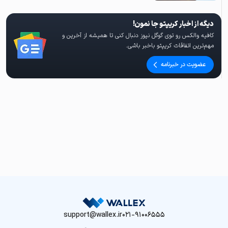
دیگه از اخبار کریپتو جا نمون!
کافیه والکس رو توی گوگل نیوز دنبال کنی تا همیشه از آخرین و
مهم‌ترین اتفاقات کریپتو باخبر باشی.
عضویت در خبرنامه
support@wallex.ir
021-91006555