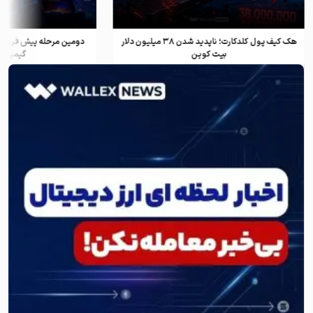
هک کیف پول کلدکارت؛ ناپدید شدن ۳۸ میلیون دلار
دومین مرحله پیش فروش ف
بیت کوین
گیمینگ و