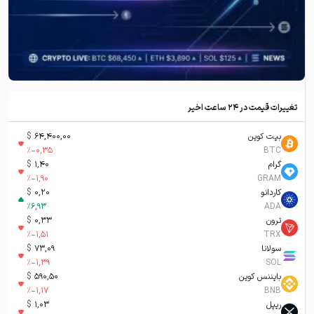
تغییرات قیمت در ۲۴ ساعت اخیر
بیت کوین
64,400,00
$
%
-0,35
BTC
گرام
1,40
$
%
-1,90
GRAM
کاردانو
0,20
$
%
6,93
ADA
ترون
0,33
$
%
-1,51
TRX
سولانا
73,09
$
%
-1,39
SOL
بایننس کوین
590,50
$
%
-1,17
BNB
ریپل
1,03
$