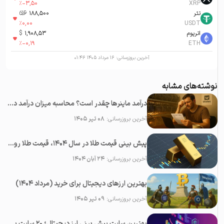
%
-3,50
XRP
تتر
188,500
تومان-ء
%
0,00
USDT
اتریوم
1,908,53
$
%
-0,19
ETH
آخرین بروزرسانی:
۱۶ مرداد ۱۴۰۵ ۰۱:۴۶
نوشته‌های مشابه
درآمد ماینرها چقدر است؟ محاسبه میزان درآمد دستگاه ماینینگ ارزهای دیجیتال
آخرین بروزرسانی:
۰۸ تیر ۱۴۰۵
پیش بینی قیمت طلا در سال 1404، قیمت طلا روبه افزایش است یا کاهش؟
آخرین بروزرسانی:
۲۴ آبان ۱۴۰۴
بهترین ارزهای دیجیتال برای خرید (مرداد ۱۴۰۴)
آخرین بروزرسانی:
۰۹ تیر ۱۴۰۵
بهترین سایت پیش بینی ارز دیجیتال؛ ۲0 سایت برتر تحلیل کریپتو