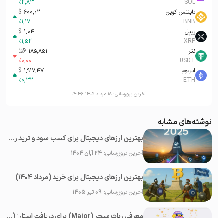
%
2,83
SOL
بایننس کوین
600,02
$
%
1,17
BNB
ریپل
1,04
$
%
1,52
XRP
تتر
185,851
تومان-ء
%
0,00
USDT
اتریوم
1,917,47
$
%
0,32
ETH
آخرین بروزرسانی:
۱۸ مرداد ۱۴۰۵ ۰۴:۴۶
نوشته‌های مشابه
بهترین ارزهای دیجیتال برای کسب سود و ترید روزانه در سال ۲۰۲۵
آخرین بروزرسانی:
۲۴ آبان ۱۴۰۴
بهترین ارزهای دیجیتال برای خرید (مرداد ۱۴۰۴)
آخرین بروزرسانی:
۰۹ تیر ۱۴۰۵
معرفی ربات میجر (Major) برای دریافت استارز (Stars) رایگان در تلگرام