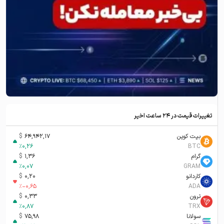
تغییرات قیمت در ۲۴ ساعت اخیر
بیت کوین
64,942,17
$
%
0,26
BTC
گرام
1,36
$
%
0,07
GRAM
کاردانو
0,20
$
%
-0,65
ADA
ترون
0,33
$
%
0,87
TRX
سولانا
75,98
$