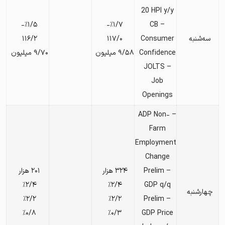
20 HPI y/y
٪۱/۵-
٪۱/۷-
– CB
سه‌شنبه
Consumer
۱۱۷/۰
۱۱۶/۲
Confidence
۹/۵۸ میلیون
۹/۷۰ میلیون
– JOLTS
Job
Openings
– ADP Non-
Farm
Employment
Change
– Prelim
۳۲۴ هزار
۲۰۱ هزار
٪۲/۴
٪۲/۴
GDP q/q
چهارشنبه
٪۲/۲
٪۲/۲
– Prelim
٪۰/۸
٪۰/۳
GDP Price