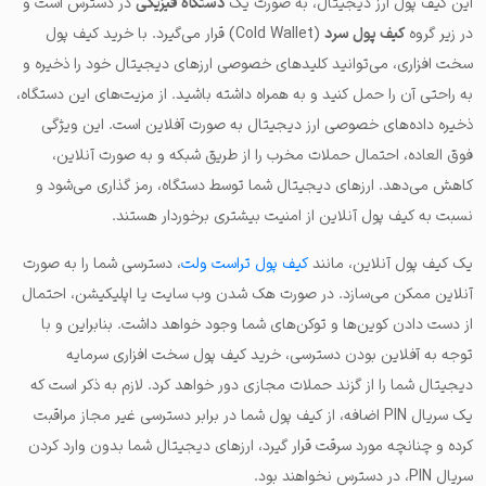
این کیف پول ارز دیجیتال، به صورت یک
دستگاه فیزیکی
در دسترس است و
در زیر گروه
کیف پول سرد
(Cold Wallet) قرار می‌گیرد. با خرید کیف پول
سخت افزاری، می‌توانید کلیدهای خصوصی ارزهای دیجیتال خود را ذخیره و
به راحتی آن را حمل کنید و به همراه داشته باشید. از مزیت‌های این دستگاه،
ذخیره داده‌های خصوصی ارز دیجیتال به صورت آفلاین است. این ویژگی
فوق العاده، احتمال حملات مخرب را از طریق شبکه و به صورت آنلاین،
کاهش می‌دهد. ارزهای دیجیتال شما توسط دستگاه، رمز گذاری می‌شود و
نسبت به کیف پول آنلاین از امنیت بیشتری برخوردار هستند.
یک کیف پول آنلاین، مانند
کیف پول تراست ولت
، دسترسی شما را به صورت
آنلاین ممکن می‌سازد. در صورت هک شدن وب سایت یا اپلیکیشن، احتمال
از دست دادن کوین‌ها و توکن‌های شما وجود خواهد داشت. بنابراین و با
توجه به آفلاین بودن دسترسی، خرید کیف پول سخت افزاری سرمایه
دیجیتال شما را از گزند حملات مجازی دور خواهد کرد. لازم به ذکر است که
یک سریال PIN اضافه، از کیف پول شما در برابر دسترسی غیر مجاز مراقبت
کرده و چنانچه مورد سرقت قرار گیرد، ارزهای دیجیتال شما بدون وارد کردن
سریال PIN، در دسترس نخواهند بود.