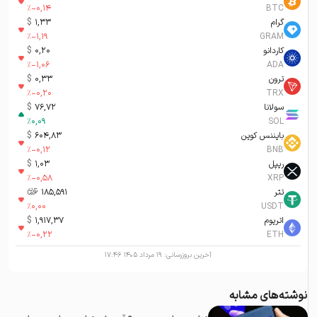
%
-0,14
BTC
گرام
1,33
$
%
-1,19
GRAM
کاردانو
0,20
$
%
-1,06
ADA
ترون
0,33
$
%
-0,20
TRX
سولانا
76,72
$
%
0,09
SOL
بایننس کوین
604,83
$
%
-0,12
BNB
ریپل
1,03
$
%
-0,58
XRP
تتر
185,591
تومان-ء
%
0,00
USDT
اتریوم
1,917,37
$
%
-0,22
ETH
آخرین بروزرسانی:
۱۹ مرداد ۱۴۰۵ ۱۷:۴۶
نوشته‌های مشابه