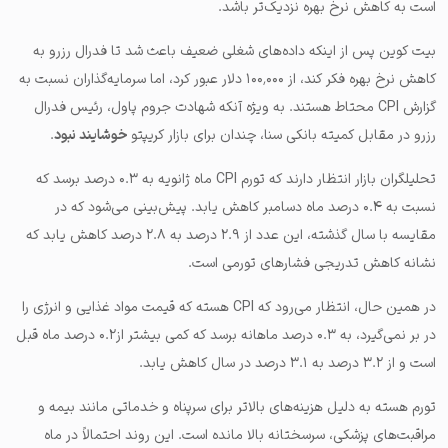
است به کاهش نرخ بهره نزدیک‌تر باشد.
بیت کوین پس از اینکه داده‌های شغلی ضعیف باعث شد تا فدرال رزرو به
کاهش نرخ بهره فکر کند، از ۱۰۰٬۰۰۰ دلار عبور کرد، اما سرمایه‌گذاران نسبت به
گزارش CPI محتاط هستند. به ویژه آنکه شهادت جروم پاول، رئیس فدرال
رزرو در مقابل کمیته بانکی سنا، چندان برای بازار کریپتو
خوشایند نبود
.
تحلیلگران بازار انتظار دارند که تورم CPI ماه ژانویه به ۰.۳ درصد برسد که
نسبت به ۰.۴ درصد ماه دسامبر کاهش یابد. پیش‌بینی می‌شود که در
مقایسه با سال گذشته، این عدد از ۲.۹ درصد به ۲.۸ درصد کاهش یابد که
نشانه کاهش تدریجی فشارهای تورمی است.
در همین حال، انتظار می‌رود که CPI هسته که قیمت‌ مواد غذایی و انرژی را
در بر نمی‌گیرد، به ۰.۳ درصد ماهانه برسد که کمی بیشتر از۰.۲ درصد ماه قبل
است و از ۳.۲ درصد به ۳.۱ درصد در سال کاهش یابد.
تورم هسته به دلیل هزینه‌های بالاتر برای سرپناه و خدماتی مانند بیمه و
مراقبت‌های پزشکی، سرسختانه بالا مانده است. این روند احتمالاً در ماه