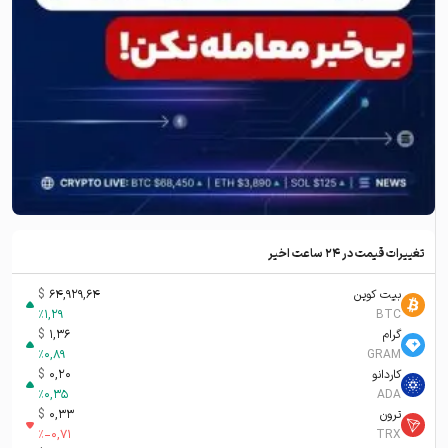
تغییرات قیمت در ۲۴ ساعت اخیر
بیت کوین
64,929,64
$
%
1,29
BTC
گرام
1,36
$
%
0,89
GRAM
کاردانو
0,20
$
%
0,35
ADA
ترون
0,33
$
%
-0,71
TRX