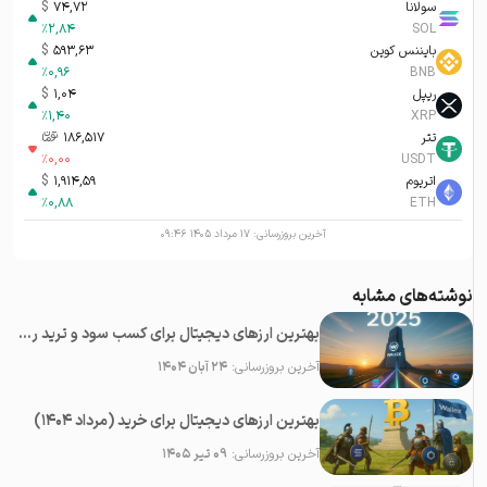
سولانا
74,72
$
%
2,84
SOL
بایننس کوین
593,63
$
%
0,96
BNB
ریپل
1,04
$
%
1,40
XRP
تتر
186,517
تومان-ء
%
0,00
USDT
اتریوم
1,914,59
$
%
0,88
ETH
آخرین بروزرسانی:
۱۷ مرداد ۱۴۰۵ ۰۹:۴۶
نوشته‌های مشابه
بهترین ارزهای دیجیتال برای کسب سود و ترید روزانه در سال ۲۰۲۵
آخرین بروزرسانی:
۲۴ آبان ۱۴۰۴
بهترین ارزهای دیجیتال برای خرید (مرداد ۱۴۰۴)
آخرین بروزرسانی:
۰۹ تیر ۱۴۰۵