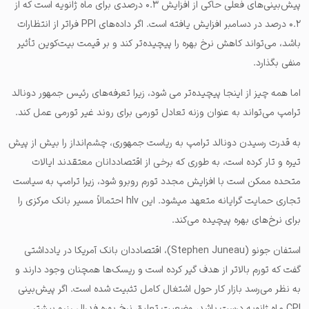
پیش‌بینی‌های فعلی حاکی از افزایش ۰.۳ درصدی برای ماه ژانویه است که از
۰.۲ درصد در دسامبر افزایش یافته است. اگر داده‌های PPI فراتر از انتظارات
باشد، می‌تواند کاهش نرخ بهره را پیچیده‌تر کند و بر قیمت بیت‌کوین تأثیر
منفی بگذارد.
اما همه چیز از اینجا پیچیده‌تر می شود، زیرا تعرفه‌های رئیس جمهور دونالد
ترامپ می‌تواند به عنوان وزنه تعادل تورمی برای روند غیر تورمی عمل کند.
به قدرت رسیدن دونالد ترامپ به ریاست جمهوری، چشم‌انداز را بیش از پیش
تیره و تار کرده است، به طوری که برخی از اقتصاددانان معتقدند ایالات
متحده ممکن است با افزایش مجدد تورم روبرو شود، زیرا ترامپ به سیاست
تجاری حمایت گرایانه متعهد میشود. این hlv احتمالاً مسیر بانک مرکزی را
برای نرخ‌های بهره پیچیده می‌کند.
استفان جونو (Stephen Juneau)، اقتصاددان بانک آمریکا در یادداشتی
گفت که تورم بالاتر از هدف گیر کرده است و ریسک‌ها همچنان وجود دارند و
به نظر می‌رسد بازار کار حول اشتغال کامل تثبیت شده است. اگر پیش‌بینی
CPI ماه ژانویه درست باشد، وضعیت تعلیق نرخ بهره فدرال رزرو بیشتر