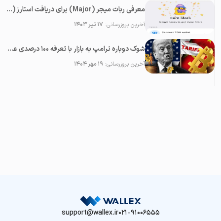
معرفی ربات میجر (Major) برای دریافت استارز (Stars) رایگان در تلگرام
آخرین بروزرسانی:
۱۷ تیر ۱۴۰۳
شوک دوباره ترامپ به بازار با تعرفه ۱۰۰ درصدی علیه چین؛‌ سقوط همه رمزارزها
آخرین بروزرسانی:
۱۹ مهر ۱۴۰۴
support@wallex.ir
021-91006555