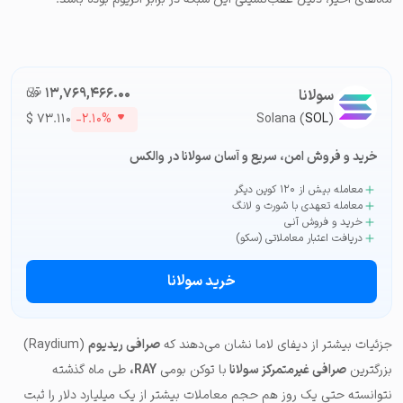
۱۳,۷۶۹,۴۶۶.۰۰
تومان-ء
سولانا
$
۷۳.۱۱۰
-۲.۱۰%
Solana (
SOL
)
خرید و فروش امن، سریع و آسان سولانا در والکس
معامله بیش از ۱۲۰ کوین دیگر
معامله تعهدی با شورت و لانگ
خرید و فروش آنی
دریافت اعتبار معاملاتی (سکو)
خرید سولانا
جزئیات بیشتر از دیفای لاما نشان می‌دهند که
صرافی ریدیوم
(Raydium)
بزرگترین
صرافی غیرمتمرکز سولانا
با توکن بومی
RAY،
طی ماه گذشته
نتوانسته حتی یک روز هم حجم معاملات بیشتر از یک میلیارد دلار را ثبت