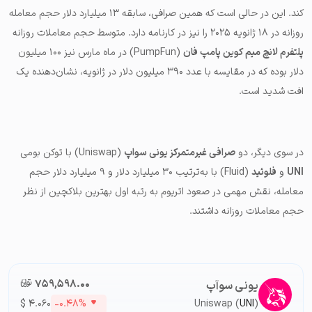
کند. این در حالی است که همین صرافی، سابقه ۱۳ میلیارد دلار حجم معامله
روزانه در ۱۸ ژانویه ۲۰۲۵ را نیز در کارنامه دارد. متوسط حجم معاملات روزانه
پلتفرم لانچ میم کوین پامپ فان
(PumpFun) در ماه مارس نیز ۱۰۰ میلیون
دلار بوده که در مقایسه با عدد ۳۹۰ میلیون دلار در ژانویه، نشان‌دهنده یک
افت شدید است.
در سوی دیگر، دو
صرافی غیرمتمرکز یونی سواپ
(Uniswap) با توکن بومی
UNI
و
فلوئید
(Fluid) با به‌ترتیب ۳۰ میلیارد دلار و ۹ میلیارد دلار حجم
معامله، نقش مهمی در صعود اتریوم به رتبه اول بهترین بلاکچین از نظر
حجم معاملات روزانه داشتند.
۷۵۹,۵۹۸.۰۰
تومان-ء
یونی سوآپ
$
۴.۰۶۰
-۰.۴۸%
Uniswap (
UNI
)