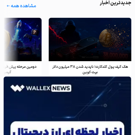
جدیدترین اخبار
مشاهده همه
هک کیف پول کلدکارت؛ ناپدید شدن ۳۸ میلیون دلار
دومین مرحله پیش فروش ف
بیت کوین
گیمینگ و