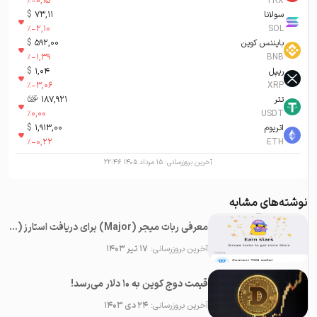
%
-0,15
TRX
سولانا
73,11
$
%
-2,10
SOL
بایننس کوین
592,00
$
%
-1,39
BNB
ریپل
1,04
$
%
-3,06
XRP
تتر
187,921
تومان-ء
%
0,00
USDT
اتریوم
1,913,00
$
%
-0,22
ETH
آخرین بروزرسانی:
۱۵ مرداد ۱۴۰۵ ۲۲:۴۶
نوشته‌های مشابه
معرفی ربات میجر (Major) برای دریافت استارز (Stars) رایگان در تلگرام
آخرین بروزرسانی:
۱۷ تیر ۱۴۰۳
قیمت دوج کوین به ۱۰ دلار می‌رسد!
آخرین بروزرسانی:
۲۴ دی ۱۴۰۳