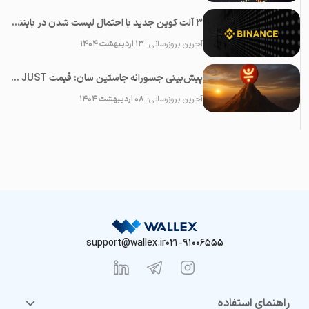
۳ آلت کوین جدید با احتمال لیست شدن در بایننس در ماه می ۲۰۲۵
آخرین بروزرسانی:
۱۳ اردیبهشت ۱۴۰۴
پیش‌بینی جسورانه جاستین سان: قیمت JUST در آینده نزدیک ۱۰۰ برابر خواهد شد!
آخرین بروزرسانی:
۰۸ اردیبهشت ۱۴۰۴
support@wallex.ir
021-91006555
راهنمای استفاده