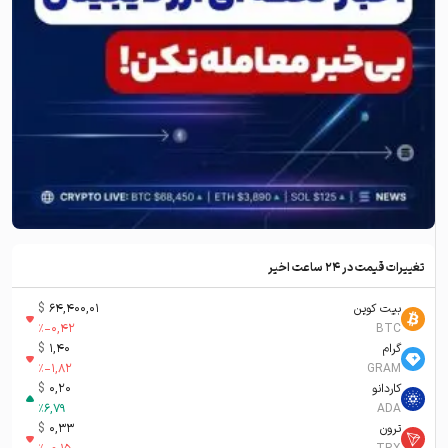
تغییرات قیمت در ۲۴ ساعت اخیر
بیت کوین
64,400,01
$
%
-0,42
BTC
گرام
1,40
$
%
-1,82
GRAM
کاردانو
0,20
$
%
6,79
ADA
ترون
0,33
$