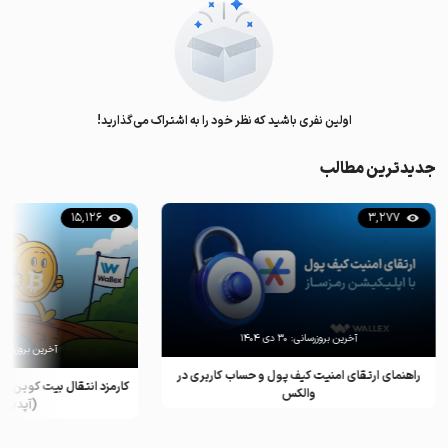
اولین نفری باشید که نظر خود را به اشتراک می‌گذارید!
جدیدترین مطالب
15,126
3,277
آخرین بروزرسانی:
۳۰ دی ۱۴۰۴
آخرین بروزرسان
راهنمای ارتقای امنیت کیف پول و حساب کاربری در
کارمزد انتقال بیت کوین ب
والکس
(آپدیت ۲۰۲۵)