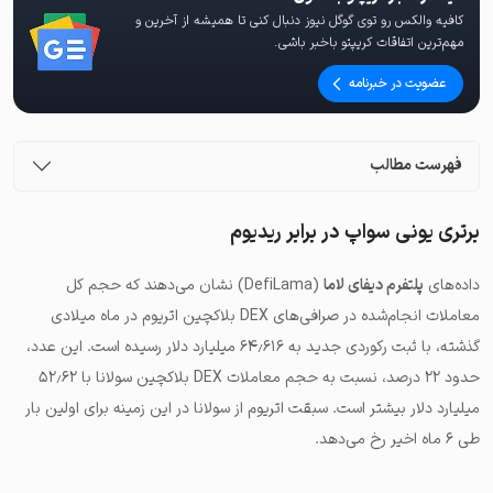
کافیه والکس رو توی گوگل نیوز دنبال کنی تا همیشه از آخرین و
مهم‌ترین اتفاقات کریپتو باخبر باشی.
عضویت در خبرنامه
فهرست مطالب
برتری یونی سواپ در برابر ریدیوم
داده‌های
پلتفرم دیفای لاما
(DefiLama) نشان می‌دهند که حجم کل
معاملات انجام‌شده در صرافی‌های DEX بلاکچین اتریوم در ماه میلادی
گذشته، با ثبت رکوردی جدید به ۶۴٫۶۱۶ میلیارد دلار رسیده است. این عدد،
حدود ۲۲ درصد، نسبت به حجم معاملات DEX بلاکچین سولانا با ۵۲٫۶۲
میلیارد دلار بیشتر است. سبقت اتریوم از سولانا در این زمینه برای اولین بار
طی ۶ ماه اخیر رخ می‌دهد.