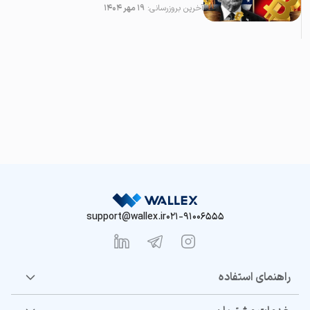
آخرین بروزرسانی:
۱۹ مهر ۱۴۰۴
support@wallex.ir
021-91006555
راهنمای استفاده