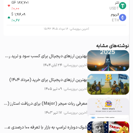
تتر
187,701
تومان-ء
%
0,00
USDT
اتریوم
1,916,09
$
%
0,67
ETH
آخرین بروزرسانی:
۱۶ مرداد ۱۴۰۵ ۱۵:۴۶
نوشته‌های مشابه
بهترین ارزهای دیجیتال برای کسب سود و ترید روزانه در سال ۲۰۲۵
آخرین بروزرسانی:
۲۴ آبان ۱۴۰۴
بهترین ارزهای دیجیتال برای خرید (مرداد ۱۴۰۴)
آخرین بروزرسانی:
۰۹ تیر ۱۴۰۵
معرفی ربات میجر (Major) برای دریافت استارز (Stars) رایگان در تلگرام
آخرین بروزرسانی:
۱۷ تیر ۱۴۰۳
شوک دوباره ترامپ به بازار با تعرفه ۱۰۰ درصدی علیه چین؛‌ سقوط همه رمزارزها