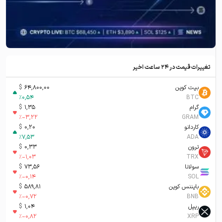
تغییرات قیمت در ۲۴ ساعت اخیر
بیت کوین
64,800,00
$
%
0,54
BTC
گرام
1,35
$
%
-3,22
GRAM
کاردانو
0,20
$
%
7,53
ADA
ترون
0,33
$
%
-1,03
TRX
سولانا
73,56
$
%
-0,14
SOL
بایننس کوین
589,81
$
%
-0,72
BNB
ریپل
1,04
$
%
-0,82
XRP