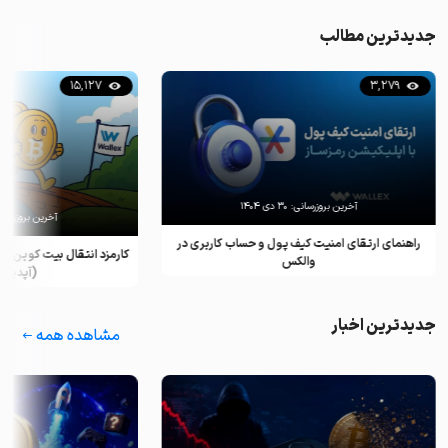
جدیدترین مطالب
15,127
3,279
آخرین بروزرسانی:
۳۰ دی ۱۴۰۴
آخرین بروزرسان
راهنمای ارتقای امنیت کیف پول و حساب کاربری در
کارمزد انتقال بیت کوین ب
والکس
(آپدیت ۲۰۲۵)
جدیدترین اخبار
مشاهده همه