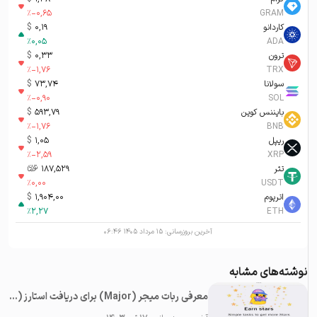
%
-0,65
GRAM
کاردانو
0,19
$
%
0,05
ADA
ترون
0,33
$
%
-1,76
TRX
سولانا
73,74
$
%
-0,90
SOL
بایننس کوین
593,79
$
%
-1,76
BNB
ریپل
1,05
$
%
-2,59
XRP
تتر
187,529
تومان-ء
%
0,00
USDT
اتریوم
1,904,00
$
%
2,27
ETH
آخرین بروزرسانی:
۱۵ مرداد ۱۴۰۵ ۰۶:۴۶
نوشته‌های مشابه
معرفی ربات میجر (Major) برای دریافت استارز (Stars) رایگان در تلگرام