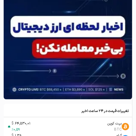
تغییرات قیمت در ۲۴ ساعت اخیر
بیت کوین
64,530,01
$
%
0,59
BTC
گرام
1,38
$