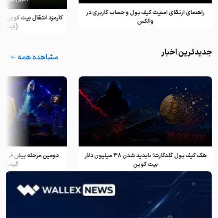
راهنمای ارتقای امنیت کیف پول و حساب کاربری در
کارمزد انتقال بیت کوین ب
والکس
(آپدیت ۲۰۲۵)
جدیدترین اخبار
مشاهده همه
هک کیف پول کلدکارت؛ ناپدید شدن ۳۸ میلیون دلار
دومین مرحله پیش فروش ف
بیت کوین
گیمینگ و