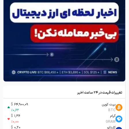
تغییرات قیمت در ۲۴ ساعت اخیر
بیت کوین
64,900,09
$
%
0,62
BTC
گرام
1,36
$
%
0,00
GRAM
کاردانو
0,20
$