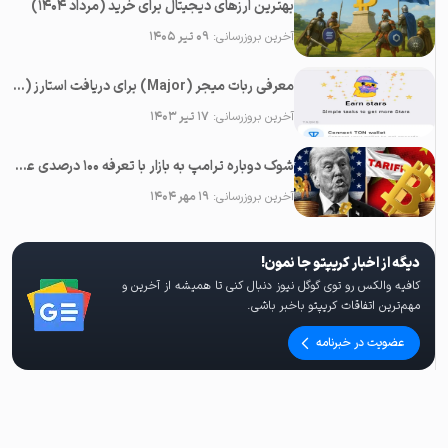
بهترین ارزهای دیجیتال برای خرید (مرداد ۱۴۰۴)
آخرین بروزرسانی:
۰۹ تیر ۱۴۰۵
معرفی ربات میجر (Major) برای دریافت استارز (Stars) رایگان در تلگرام
آخرین بروزرسانی:
۱۷ تیر ۱۴۰۳
شوک دوباره ترامپ به بازار با تعرفه ۱۰۰ درصدی علیه چین؛‌ سقوط همه رمزارزها
آخرین بروزرسانی:
۱۹ مهر ۱۴۰۴
دیگه از اخبار کریپتو جا نمون!
کافیه والکس رو توی گوگل نیوز دنبال کنی تا همیشه از آخرین و
مهم‌ترین اتفاقات کریپتو باخبر باشی.
عضویت در خبرنامه