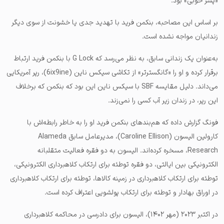
«پسر خوبی» بود.
بر اساس این مصاحبه، بنکمن فرید با تهدید جدی یا خشونت از سوی دیگر
زندانیان مواجه نشده است.
به‌عنوان یک زندانی سابق، به نظر می‌رسد که G Lock با بنکمن فرید ارتباط
برقرار کرده و او را «گانگسترتر» از تکاشی سیکس ناین (6ix9ine)، رپر آمریکایی
می‌داند. دلیل مقایسه SBF با سیکس ناین این بود که بنکمن که برخلاف
این رپر، در زندان زیر آب کسی را نمی‌زند.
فونگ گزارش داده که هم‌بندهای بنکمن فرید او را به خاطر رابطه‌اش با
کارولین الیسون (Caroline Ellison)، مدیرعامل سابق Alameda
Research، مسخره کرده‌اند. الیسون به دو فقره فعالیت متقلبانه
الکترونیکی بین ایالتی، دو فقره توطئه برای ارتکاب کلاهبرداری الکترونیکی،
توطئه برای ارتکاب کلاهبرداری در زمینه کالاها، توطئه برای ارتکاب کلاهبرداری
در اوراق بهادار و توطئه برای ارتکاب پولشویی اعتراف کرده است.
در اکتبر ۲۰۲۳ (مهر ۱۴۰۲)، الیسون برای دادرسی در محاکمه کلاهبرداری