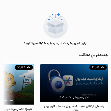
اولین نفری باشید که نظر خود را به اشتراک می‌گذارید!
جدیدترین مطالب
15,128
3,281
آخرین بروزرسانی:
۳۰ دی ۱۴۰۴
آخرین بروزرسان
راهنمای ارتقای امنیت کیف پول و حساب کاربری در
کارمزد انتقال بیت کوین ب