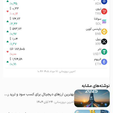
%
0,35
ADA
ترون
0,33
$
%
-0,12
TRX
سولانا
74,72
$
%
2,36
SOL
بایننس کوین
593,72
$
%
0,97
BNB
ریپل
1,04
$
%
1,27
XRP
تتر
186,505
تومان-ء
%
0,00
USDT
اتریوم
1,914,59
$
%
0,71
ETH
آخرین بروزرسانی:
۱۷ مرداد ۱۴۰۵ ۱۰:۴۶
نوشته‌های مشابه
بهترین ارزهای دیجیتال برای کسب سود و ترید روزانه در سال ۲۰۲۵
آخرین بروزرسانی:
۲۴ آبان ۱۴۰۴