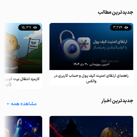
جدیدترین مطالب
15,127
3,279
آخرین بروزرسانی:
۳۰ دی ۱۴۰۴
آخرین بروزرسان
راهنمای ارتقای امنیت کیف پول و حساب کاربری در
کارمزد انتقال بیت کوین ب
والکس
(آپدیت ۲۰۲۵)
جدیدترین اخبار
مشاهده همه