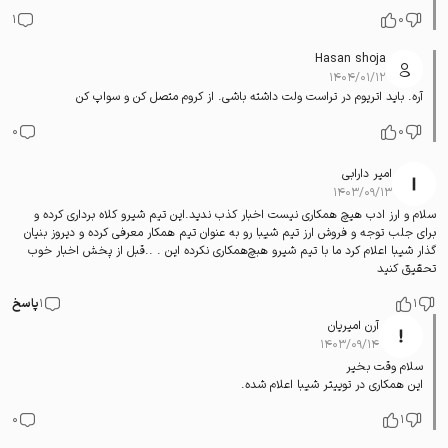
1
0
Hasan shoja
۱۴۰۴/۰۱/۱۲
آره. باید اتریوم در تراست ولت داشته باشی. از کروم متصل کن و سواپ کن
0
0
امیر دارابی
۱۴۰۳/۰۹/۱۳
سلام و ارز ادب هیچ همکاری نیست اخبار کذب ندید.این تیم شیرو‌ کلاه برداری کرده و
برای جلب توجه و فروش ارز تیم شیبا رو به عنوان تیم همکار معرفی کرده و دیروز بنیان
گذار شیبا اعلام کرد ما با تیم شیرو‌ هبچ‌همکاری نکرده این . ..قبل از پخش اخبار خوب
تحقیق کنید
1
1
پاسخ
آرن امیریان
۱۴۰۳/۰۹/۱۴
سلام وقت بخیر
این همکاری در توییتر شیبا اعلام شده.
0
1