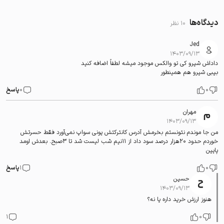
دیدگاه‌ها
10 نظر
Jed
۱۴۰۳/۰۹/۱۳
داداش شیرو کی تو والکس موجود میشه لطفاً اضافه کنید
بیبی شیرو هم همینطور
0
0
پاسخ
مهران
۱۴۰۳/۰۹/۱۳
من جا موندم نتونستم بخرمش آدرس کانترکتش یونی سواپ نمی‌آورد فقط حسرتش
خوردم حدود 20هزار درصد سود داد از 11نیم شب لیست شد تا 3صبح. بعدش اومد
پایین
0
1
پاسخ
حسین
۱۴۰۳/۰۹/۱۳
هنوز ارزش خرید داره یا نه؟
1
0