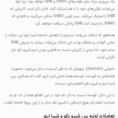
یک پیروزی بزرگ برای هولدرهای SHIRO و SHIB خواهد بود؛ زیرا آنها
می‌توانند توکن‌های خود را با هم استیک کنند. قابل ذکر است،
کاربرانی که
SHIB را استیک می‌کنند، میم کوین SHIRO پاداش می‌گیرند و افرادی که
SHIRO را استیک کنند SHIB پاداش دریافت خواهند کرد.
همانطور که انتظار می‌رفت، بسیاری از اعضای جامعه شیبا اینو این حرکت را
جشن گرفتند و معتقد بودند این ابتکار می‌تواند بیشتر به پذیرش SHIB
منجر شود. اما برخی از کاربران نسبت به قانونی بودن تیم شیرو نکو ابراز
نگرانی کردند.
دانوشی (Danoshi)، چهره‌ای که به طور گسترده دنبال می‌شود، به‌صورت
طعنه‌آمیز به کوساما، توسعه‌دهنده اصلی شیبا اینو، گفت که همکاری بین
شیبا اینو و شیرو نکو «کلاهبرداری نیست».
با این حال، کوساما نسبت به ذکر نام خود در این گفتگو هشدار داد. او به
صراحت اعلام کرد هیچ ارتباطی با شیرو نکو ندارد و از این پروژه فاصله گرفت.
تعاملات اولیه بین شیرو نکو و شیبا اینو