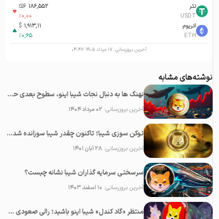
تتر
186,552
تومان-ء
%
0,00
USDT
اتریوم
1,913,11
$
%
0,65
ETH
آخرین بروزرسانی:
۱۷ مرداد ۱۴۰۵ ۰۴:۴۶
نوشته‌های مشابه
نهنگ ها به دنبال نجات شیبا اینو، سطوح بعدی حمایت و مقاومت کدام اند؟
آخرین بروزرسانی:
۰۲ مرداد ۱۴۰۴
توکن سوزی شیبا؛ تاکنون چقدر شیبا سوزانده شده است؟
آخرین بروزرسانی:
۲۸ آبان ۱۴۰۱
سرسختی سرمایه گذاران شیبا نشانه چیست؟
آخرین بروزرسانی:
۱۰ اسفند ۱۴۰۳
منتظر «گاد کندل» شیبا اینو باشید؛ رالی صعودی SHIB نزدیک است!