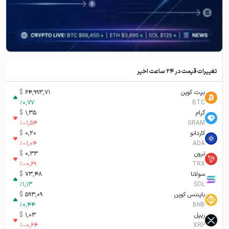
تغییرات قیمت در ۲۴ ساعت اخیر
بیت کوین
64,993,71
$
%
0,77
BTC
گرام
1,35
$
%
-1,54
GRAM
کاردانو
0,20
$
%
-1,04
ADA
ترون
0,33
$
%
-0,69
TRX
سولانا
73,48
$
%
1,13
SOL
بایننس کوین
593,09
$
%
0,44
BNB
ریپل
1,03
$
%
-0,64
XRP