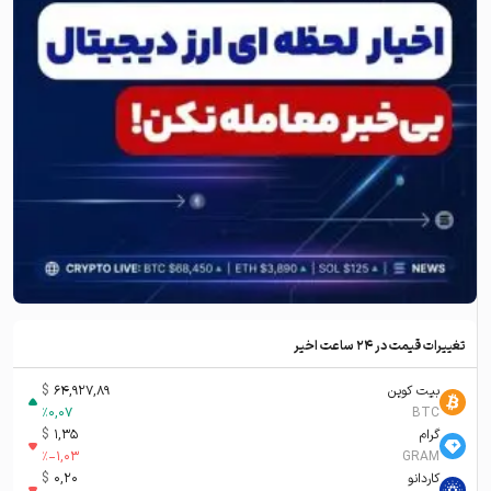
تغییرات قیمت در ۲۴ ساعت اخیر
بیت کوین
64,927,89
$
%
0,07
BTC
گرام
1,35
$
%
-1,03
GRAM
کاردانو
0,20
$