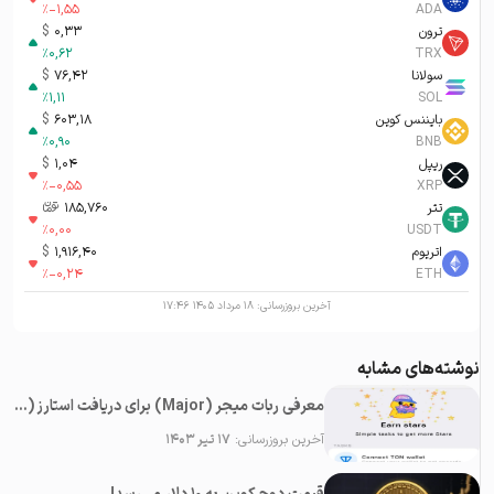
%
-1,55
ADA
ترون
0,33
$
%
0,62
TRX
سولانا
76,42
$
%
1,11
SOL
بایننس کوین
603,18
$
%
0,90
BNB
ریپل
1,04
$
%
-0,55
XRP
تتر
185,760
تومان-ء
%
0,00
USDT
اتریوم
1,916,40
$
%
-0,24
ETH
آخرین بروزرسانی:
۱۸ مرداد ۱۴۰۵ ۱۷:۴۶
نوشته‌های مشابه
معرفی ربات میجر (Major) برای دریافت استارز (Stars) رایگان در تلگرام
آخرین بروزرسانی:
۱۷ تیر ۱۴۰۳