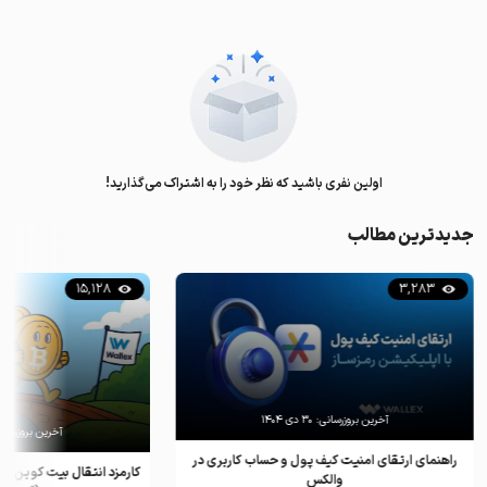
اولین نفری باشید که نظر خود را به اشتراک می‌گذارید!
جدیدترین مطالب
15,128
3,283
آخرین بروزرسانی:
۳۰ دی ۱۴۰۴
آخرین بروزرسان
راهنمای ارتقای امنیت کیف پول و حساب کاربری در
کارمزد انتقال بیت کوین ب
والکس