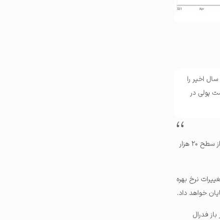
دی خود را چند سال اخیر را
ست پولی در
ادواردز همچنین سطوح حمایتی جدید و مهمی را برای قیمت بیت‌ کوین در ۲۸ هزار دلار و ۲۶ هزار دلار معرفی و از سطح ۲۰ هزار
یی در زمینه تغییرات نرخ بهره
ار باز فدرال