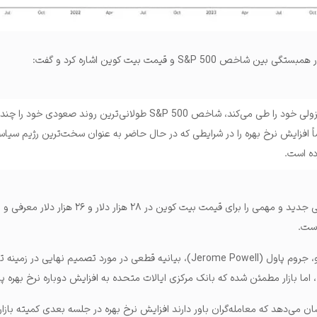
S&P 50 و قیمت بیت‌ کوین اشاره کرد و گفت:
در حالی که بیت‌ کوین روند نزولی خود را طی می‌کند، شاخص S&P 500 طولانی‌ترین روند صعو
ساً افزایش نرخ بهره را در شرایطی که در حال حاضر به عنوان سخت‌ترین رژیم سیا
ده است.
است.
با وجود اینکه رئیس فدرال رزرو، جروم پاول (Jerome Powell)، بیانیه قطعی در مورد تصمیم نها
 FedWatch گروه CME، نشان می‌دهد که معامله‌گران باور دارند افزایش نرخ بهره در جلسه بعدی کمیته باز