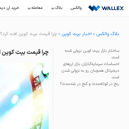
Ski
والکس
بلاگ
معامله‌
خرید ارز دی
t
conten
معامله اسپات
خرید ب
آموزش
بلاگ والکس
اخبار بیت کوین
چرا قیمت بیت‌ کوین افت کرد؟
سفارش‌گذاری با قیمت ثاب
خرید ن
ترید
معامله تعهدی
ساختار بازار بیت‌ کوین نزولی شده
چرا قیمت بیت‌ کوین 
باز کردن موقعیت لانگ و 
سرمایه گذاری
خرید ت
است
معامله تعهدی هوشمن
احساسات سرمایه‌گذاران بازار ارزهای
صرافی ها
موقعیت لانگ و شورت آس
دیجیتال همچنان رو به نزولی شدن
خرید آر
استخراج
است
سرمایه‌گذاری سریع
ویدئو
رنج در کوتاه‌مدت و گنج در بلندمدت؟
خرید و فروش دارایی‌های 
خرید و فروش آنی
خرید و فروش آسان بیش از ۲۳۰ ک
تبدیل
راحت‌ترین راه برای تبدیل د