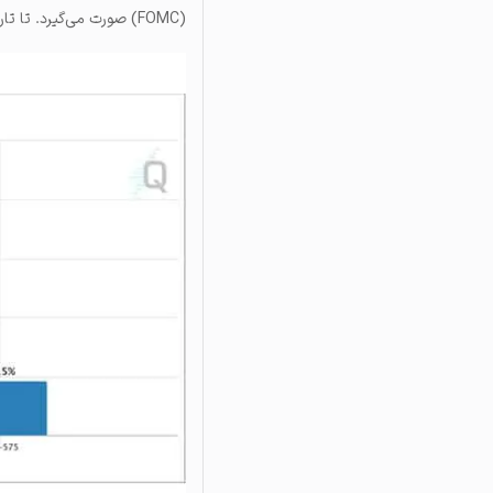
(FOMC) صورت می‌گیرد. تا تاریخ ۱ آگوست، احتمال توقف افزایش نرخ بهره بر روی ۸۱/۵ درصد تخمین زده شده است.