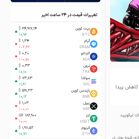
تغییرات قیمت در ۲۴ ساعت اخیر
بیت کوین
64,917,14
$
%
0,96
BTC
گرام
1,34
$
%
-2,62
GRAM
کاردانو
0,20
$
%
-0,50
ADA
ترون
0,33
$
%
0,10
TRX
سولانا
73,83
$
%
1,61
SOL
رمزارز CRV، قیمت بیت کوین کاهش پیدا
بایننس کوین
591,23
$
%
0,12
BNB
ریپل
1,03
$
%
-0,01
XRP
لتفرم کوین‌ بیس (Coinbase) و تاثیرات لیکویید
تتر
186,900
تومان-ء
%
0,00
USDT
اتریوم
1,911,52
$
%
0,71
ETH
صدی بیت‌ کوین در سال جاری شده بود، در