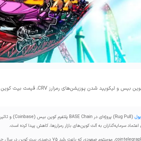
املات و ...
با راگ پول پروژه‌ای در کوین‌ بیس و لیکویید شدن پوزیشن‌های 
پول
(Rug Pull) پروژه‌ای در BASE Chain پ
به گزارش والکس و به نقل از cointelegraph، مومنتوم صعودی که باعث رشد ۷۵ در