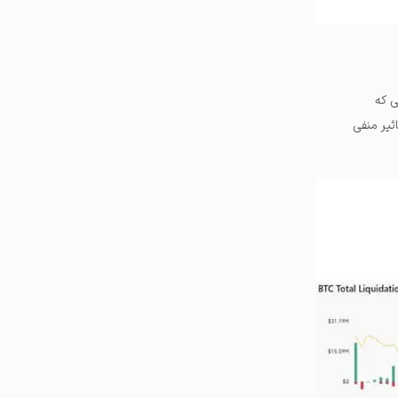
 که
ثیر منفی