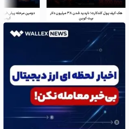
هک کیف پول کلدکارت؛ ناپدید شدن ۳۸ میلیون دلار
دومین مرحله پیش فروش ف
بیت کوین
گیمینگ و