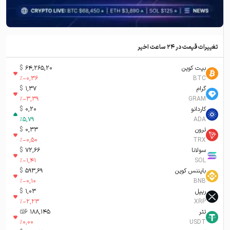
تغییرات قیمت در ۲۴ ساعت اخیر
بیت کوین
64,265,20
$
%
-0,36
BTC
گرام
1,37
$
%
-3,39
GRAM
کاردانو
0,20
$
%
5,79
ADA
ترون
0,33
$
%
-0,50
TRX
سولانا
72,66
$
%
-1,41
SOL
بایننس کوین
593,69
$
%
-0,10
BNB
ریپل
1,03
$
%
-2,23
XRP
تتر
188,145
تومان-ء
%
0,00
USDT