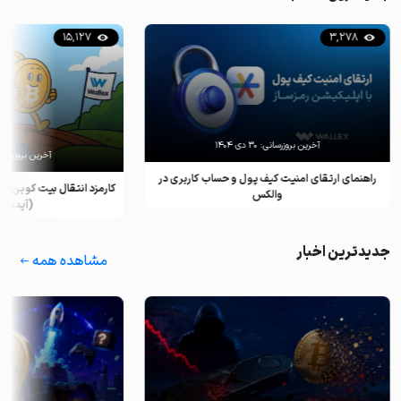
15,127
3,278
آخرین بروزرسانی:
۳۰ دی ۱۴۰۴
آخرین بروزرسان
راهنمای ارتقای امنیت کیف پول و حساب کاربری در
کارمزد انتقال بیت کوین ب
والکس
(آپدیت ۲۰۲۵)
جدیدترین اخبار
مشاهده همه