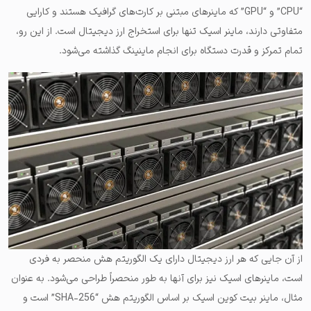
“CPU” و “GPU” که ماینرهای مبتنی بر کارت‌های گرافیک هستند و کارایی
متفاوتی دارند، ماینر اسیک تنها برای استخراج ارز دیجیتال است. از این رو،
تمام تمرکز و قدرت دستگاه برای انجام ماینینگ گذاشته می‌شود.
از آن جایی که هر ارز دیجیتال دارای یک الگوریتم هش منحصر به فردی
است، ماینرهای اسیک نیز برای آنها به طور منحصراً طراحی می‌شود. به عنوان
مثال، ماینر بیت کوین اسیک بر اساس الگوریتم هش “SHA-256” است و