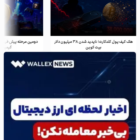
هک کیف پول کلدکارت؛ ناپدید شدن ۳۸ میلیون دلار
دومین مرحله پیش فروش ف
بیت کوین
گیمینگ و