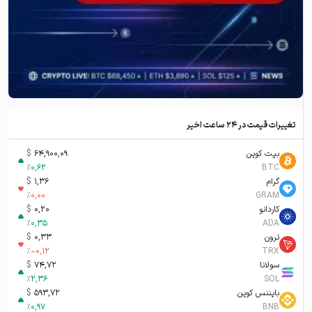
تغییرات قیمت در ۲۴ ساعت اخیر
بیت کوین
64,900,09
$
%
0,62
BTC
گرام
1,36
$
%
0,00
GRAM
کاردانو
0,20
$
%
0,35
ADA
ترون
0,33
$
%
-0,12
TRX
سولانا
74,72
$
%
2,36
SOL
بایننس کوین
593,72
$
%
0,97
BNB