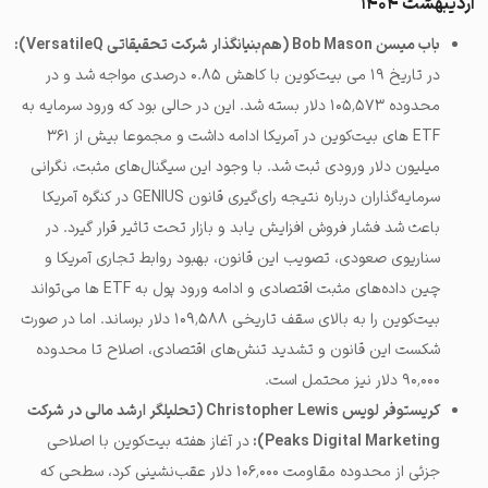
اردیبهشت ۱۴۰۴
باب میسن Bob Mason (هم‌بنیانگذار شرکت تحقیقاتی VersatileQ):
در تاریخ ۱۹ می بیت‌کوین با کاهش ۰.۸۵ درصدی مواجه شد و در
محدوده ۱۰۵٬۵۷۳ دلار بسته شد. این در حالی بود که ورود سرمایه به
ETF های بیت‌کوین در آمریکا ادامه داشت و مجموعا بیش از ۳۶۱
میلیون دلار ورودی ثبت شد. با وجود این سیگنال‌های مثبت، نگرانی
سرمایه‌گذاران درباره نتیجه رای‌گیری قانون GENIUS در کنگره آمریکا
باعث شد فشار فروش افزایش یابد و بازار تحت تاثیر قرار گیرد. در
سناریوی صعودی، تصویب این قانون، بهبود روابط تجاری آمریکا و
چین داده‌های مثبت اقتصادی و ادامه ورود پول به ETF ها می‌تواند
بیت‌کوین را به بالای سقف تاریخی ۱۰۹٬۵۸۸ دلار برساند. اما در صورت
شکست این قانون و تشدید تنش‌های اقتصادی، اصلاح تا محدوده
۹۰٬۰۰۰ دلار نیز محتمل است.
کریستوفر لویس Christopher Lewis (تحلیلگر ارشد مالی در شرکت
Peaks Digital Marketing):
در آغاز هفته بیت‌کوین با اصلاحی
جزئی از محدوده مقاومت ۱۰۶٬۰۰۰ دلار عقب‌نشینی کرد، سطحی که