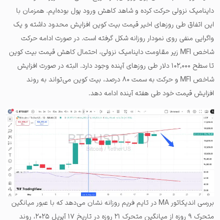
داینامیک نزولی حرکت کرده و شاهد کاهش ورود پول بوده‌ایم. همزمان با
این اتفاق طی روزهای اخیر قیمت بیت کوین افزایش محدود داشته و یک
واگرایی منفی روی نمودار روزانه شکل گرفته است. در صورت ادامه حرکت
شاخص MFI زیر مقاومت داینامیک نزولی، احتمال کاهش قیمت بیت کوین
تا سطح ۱۰۲,۰۰۰ دلار طی روزهای آینده وجود دارد. البته در صورت افزایش
شاخص MFI و حرکت به سمت ۸۰ درصد، بیت کوین می‌تواند به روند
افزایش قیمت خود طی هفته آینده ادامه دهد.
بررسی اندیکاتور MA در تایم فریم روزانه نشان می‌دهد که با عبور میانگین
متحرک ۹ روزه از میانگین متحرک ۲۱ روزه در تاریخ ۱۷ آپریل ۲۰۲۵، روند