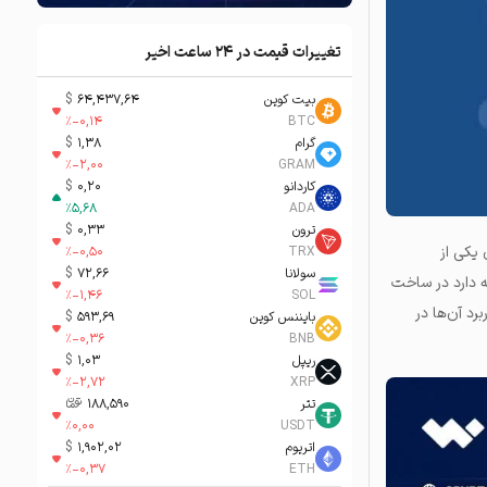
تغییرات قیمت در ۲۴ ساعت اخیر
بیت کوین
64,437,64
$
%
-0,14
BTC
گرام
1,38
$
%
-2,00
GRAM
کاردانو
0,20
$
%
5,68
ADA
ترون
0,33
$
 یکی از
%
-0,50
TRX
سولانا
72,66
$
ه دارد در ساخت
%
-1,46
SOL
رد آن‌ها در
بایننس کوین
593,69
$
%
-0,36
BNB
ریپل
1,03
$
%
-2,72
XRP
تتر
188,590
تومان-ء
%
0,00
USDT
اتریوم
1,902,02
$
%
-0,37
ETH