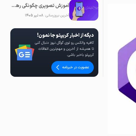
آموزش تصویری چگونگی رهگیری تراکنش ها در بلاکچین
آخرین بروزرسانی:
۰۸ تیر ۱۴۰۵
دیگه از اخبار کریپتو جا نمون!
کافیه والکس رو توی گوگل نیوز دنبال کنی
تا همیشه از آخرین و مهم‌ترین اتفاقات
کریپتو باخبر باشی.
عضویت در خبرنامه