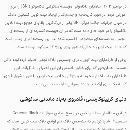
در نوامبر ۲۰۱۳، حامیان ناکاموتو، مؤسسه ساتوشی ناکاموتو (SNI) را برای
آموزش مردم در مورد تاریخچه و چشم‌انداز ایجاد بیت کوین تشکیل دادند.
در میان جزئیات جالب دیگر، SNI یکی از بزرگ‌ترین بقایای موجودیت آنلاین
ناکاموتو را در خود جای‌داده است که در آن فهرست گسترده‌ای از پست‌های
انجمن به دسته‌های موضوعی تقسیم شده‌اند. این پست‌ها برای زمانی است
که خالق بیت کوین درحالی‌که هنوز روی پروژه کار می‌کرد، نوشته است.
برخی از طرفداران بیت کوین، برای جنسیس بلاک نوعی احترام فرقه‌گونه قائل
هستند، همان‌طور که برای خالق ناشناس آن این احترام را قائل‌اند. این
طرفداران به ساختار محرمانه و واژگان خاص بیت کوین با شور و شوق فردی
که به یک بازی آرکید پیچیده وسواس دارد، جذب می‌شوند.
دنیای کریپتوکارنسی، قلمروی به‌یاد ماندنی ساتوشی
در این مقاله از مجله والکس در پاسخ به این سؤال که Genesis Block
چیست؟ اشاره کردیم که جنسیس بلاک نام اولین بلاک بیت کوین است که
تاکنون استخراج شده است. در سال ۲۰۰۹، توسعه‌دهنده‌ای به نام ساتوشی