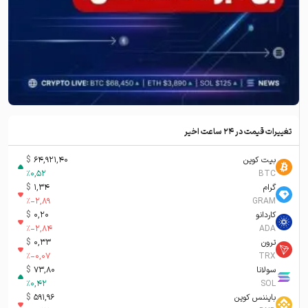
تغییرات قیمت در ۲۴ ساعت اخیر
بیت کوین
64,921,40
$
%
0,52
BTC
گرام
1,34
$
%
-2,89
GRAM
کاردانو
0,20
$
%
-2,84
ADA
ترون
0,33
$
%
-0,07
TRX
سولانا
73,80
$
%
0,42
SOL
بایننس کوین
591,96
$