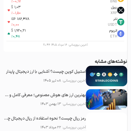
%
-0,17
BNB
ریپل
1,03
$
%
-1,50
XRP
تتر
186,478
تومان-ء
%
0,00
USDT
اتریوم
1,920,21
$
%
0,48
ETH
آخرین بروزرسانی:
۱۶ مرداد ۱۴۰۵ ۲۰:۴۶
نوشته‌های مشابه
استیبل کوین چیست؟ آشنایی با ارز دیجیتال پایدار
آخرین بروزرسانی:
۰۸ تیر ۱۴۰۵
بهترین ارز های هوش مصنوعی؛ معرفی کامل و بررسی ویژگی ها
آخرین بروزرسانی:
۱۳ بهمن ۱۴۰۳
رمز ریال چیست؟ نحوه استفاده از ریال دیجیتال چگونه است؟
آخرین بروزرسانی:
۲۲ مرداد ۱۴۰۳