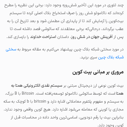
چند تئوری در مورد این تأخیر شش‌روزه وجود دارد: برخی این نظریه را مطرح
کرده‌اند که ناکاموتو شش روز را صرف استخراج بلاک اصلی کرده تا سیستم
بیت‌کوین را آزمایش کند تا از پایداری آن مطمئن شود و بعد تاریخ آن را به
عقب برگرداند، درحالی‌که برخی معتقدند که ساتوشی قصد داشته است تا
پس از
آفرینش جهان در شش روز
، داستان
استراحت خداوند
را بازسازی کند.
در مورد سختی شبکه بلاک چین پیشنهاد می‌کنیم به مقاله مربوط به
سختی
شبکه بلاک چین
سری بزنید.
مروری بر مبانی بیت کوین
بیت کوین نوعی ارز دیجیتال مبتنی بر
سیستم نقدی الکترونیکی همتا به
همتا
است که توسط ساتوشی ناکاموتو توسعه‌یافته است. Bitcoin با B بزرگ،
به سیستم و مفهوم پلتفرم معاملاتی اشاره دارد و bitcoin با b کوچک به سکه
مجازی یا کوینی که معامله می‌شود اشاره دارد. هیچ کوین واقعی وجود ندارد،
بنابراین بیت یا رقم دودویی، اساسی‌ترین واحد داده در محاسبات قبل از
کوین وجود دارد.