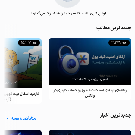
اولین نفری باشید که نظر خود را به اشتراک می‌گذارید!
جدیدترین مطالب
15,127
3,279
آخرین بروزرسانی:
۳۰ دی ۱۴۰۴
آخرین بروزرسان
راهنمای ارتقای امنیت کیف پول و حساب کاربری در
کارمزد انتقال بیت کوین ب
والکس
(آپدیت ۲۰۲۵)
جدیدترین اخبار
مشاهده همه