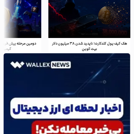
هک کیف پول کلدکارت؛ ناپدید شدن ۳۸ میلیون دلار
دومین مرحله پیش فروش ف
بیت کوین
گیمینگ و