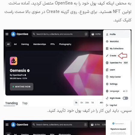
به محض اینکه کیف پول خود را به OpenSea متصل کردید، آماده ساخت
اولین NFT هستید. برای شروع، روی گزینه Create در منوی بالا سمت راست
کلیک کنید.
سپس، باید این کار را در کیف پول خود تأیید کنید.