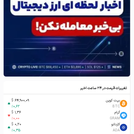
تغییرات قیمت در ۲۴ ساعت اخیر
بیت کوین
64,900,09
$
%
0,62
BTC
گرام
1,36
$
%
0,00
GRAM
کاردانو
0,20
$
%
0,35
ADA