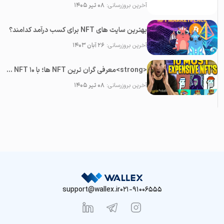
آخرین بروزرسانی:
۰۸ تیر ۱۴۰۵
بهترین سایت های NFT برای کسب درآمد کدامند؟
آخرین بروزرسانی:
۲۶ آبان ۱۴۰۳
<strong>معرفی گران ترین NFT ها؛ با ۱۰ NFT میلیون دلاری دنیای کریپتو آشنا شوید</strong>
آخرین بروزرسانی:
۰۸ تیر ۱۴۰۵
support@wallex.ir
021-91006555