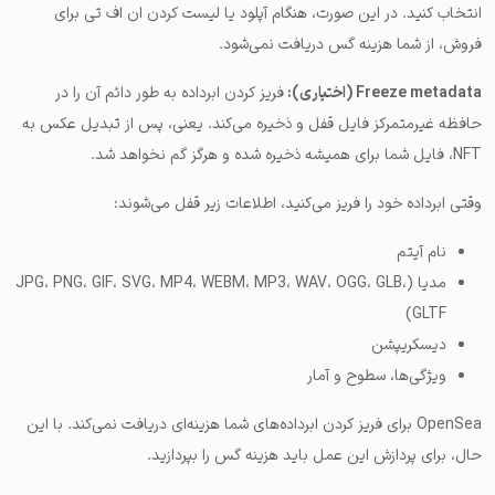
انتخاب کنید. در این صورت، هنگام آپلود یا لیست کردن ان اف تی برای
فروش، از شما هزینه گس دریافت نمی‌شود.
Freeze metadata (اختیاری):
فریز کردن ابرداده به طور دائم آن را در
حافظه غیرمتمرکز فایل قفل و ذخیره می‌کند. یعنی، پس از تبدیل عکس به
NFT، فایل شما برای همیشه ذخیره شده و هرگز گم نخواهد شد.
وقتی ابرداده خود را فریز می‌کنید، اطلاعات زیر قفل می‌شوند:
نام آیتم
مدیا (JPG، PNG، GIF، SVG، MP4، WEBM، MP3، WAV، OGG، GLB،
GLTF)
دیسکریپشن
ویژگی‌ها، سطوح و آمار
OpenSea برای فریز کردن ابرداده‌های شما هزینه‌ای دریافت نمی‌کند. با این
حال، برای پردازش این عمل باید هزینه گس را بپردازید.