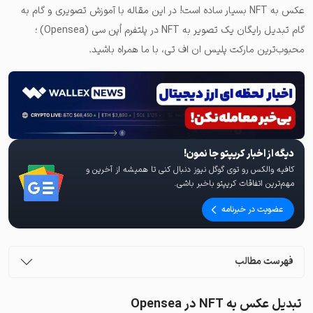
عکس به NFT بسیار ساده است! در این مقاله با آموزش تصویری و گام به
گام تبدیل رایگان یک تصویر به NFT در پلتفرم اُپن سی (Opensea) ؛
محبوب‌ترین مارکت پلیس ان اف تی، با ما همراه باشید.
دیگه از اخبار کریپتو جا نمون!
کافیه والکس رو توی گوگل نیوز دنبال کنی تا همیشه از آخرین و
مهم‌ترین اتفاقات کریپتو باخبر باشی.
عضویت در خبرنامه
فهرست مطالب
تبدیل عکس به NFT در Opensea