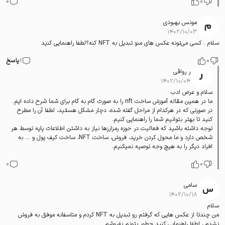
0
0
مونس بهبودی
۱۴۰۲/۱۰/۰۳
سلام . کسی می‌تونه عکس های منو تبدیل به NFT کنه؟لطفا راهنمایی کنید
0
1
پاسخ
ر رواقی
۱۴۰۲/۱۰/۰۴
سلام و عرض ادب
ما در همین مقاله آموزش ساخت nft را به صورت گام به گام برای شما شرح داده ایم.
در صورتی که در هرکدام از مراحل گفته شده، دچار مشکل هستید، لطفا آن را مطرح
کنید تا بهتر بتوانیم شما را راهنمایی کنیم.
توجه داشته باشید که فعالیت در حوزه رمزارزها نیاز به داشتن اطلاعات پایه توسط هر
شخص دارد و ما محول کردن خرید، فروش، ساخت NFT، ساخت کیف پول و … به
افراد دیگر را به هیچ وجه توصیه نمیکنیم.
0
0
سامی
۱۴۰۲/۱۰/۱۸
سلام
من چندتا از عکس هایی که گرفتم رو تبدیل به NFT کردم و متاسفانه موفق به فروش
نشدم ، لطفا راهنمایی کنید چطور بتونم بفروشم