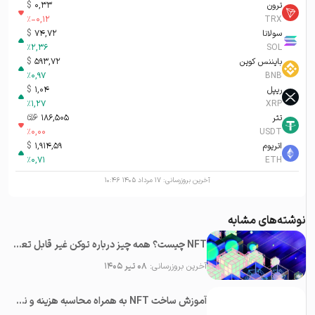
ترون
0,33
$
%
-0,12
TRX
سولانا
74,72
$
%
2,36
SOL
بایننس کوین
593,72
$
%
0,97
BNB
ریپل
1,04
$
%
1,27
XRP
تتر
186,505
تومان-ء
%
0,00
USDT
اتریوم
1,914,59
$
%
0,71
ETH
آخرین بروزرسانی:
۱۷ مرداد ۱۴۰۵ ۱۰:۴۶
نوشته‌های مشابه
NFT چیست؟ همه چیز درباره توکن‌ غیر قابل تعویض (آپدیت ۲۰۲۳)
آخرین بروزرسانی:
۰۸ تیر ۱۴۰۵
آموزش ساخت NFT به همراه محاسبه هزینه و نحوه فروش آن