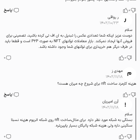
0
1
پاسخ
ر رواقی
۱۴۰۲/۱۰/۲۳
سلام
دوست عزیز اینکه شما تعدادی عکس را تبدیل به ان اف تی کرده باشید، تضمینی برای
فروش آنها ایجاد نمیکند. بازار معاملات توکنهای NFT به صورت P2P است و قطعا باید
در طرف دیگر هم خریداری برای توکنهای شما وجود داشته باشد.
0
0
مهدی ز
۱۴۰۲/۱۱/۱۸
هزینه کارمزد ساخت nft برای شروع چه میزان هست؟
0
1
پاسخ
آرن امیریان
۱۴۰۲/۱۱/۱۸
سلام
بستگی به شبکه مورد نظر داره. برای مثال،‌ساخت nft روی شبکه اتریوم هزینه نسبتا
سنگینی داره ولی هزینه شبکه پالیگان بسیار پایین‌تره.
0
0