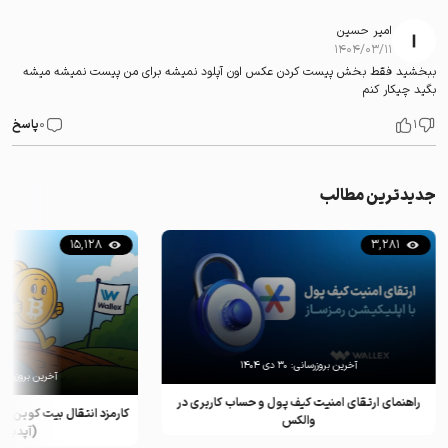
امیر حسین
۱۴۰۴/۰۳/۱۱
ببخشید فقط بخش پیست کردن عکس اون آپلود نمیشه برای من پیست نمیشه میشه
بگید چیکار کنم
1
0
پاسخ
جدیدترین مطالب
15,128
3,281
آخرین بروزرسانی:
۳۰ دی ۱۴۰۴
آخرین بروزرسان
راهنمای ارتقای امنیت کیف پول و حساب کاربری در
کارمزد انتقال بیت کوین ب
والکس
(آپدیت ۲۰۲۵)