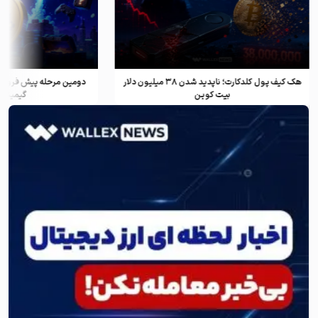
هک کیف پول کلدکارت؛ ناپدید شدن ۳۸ میلیون دلار
دومین مرحله پیش فروش ف
بیت کوین
گیمینگ و