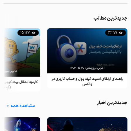
جدیدترین مطالب
15,127
3,279
آخرین بروزرسانی:
۳۰ دی ۱۴۰۴
آخرین بروزرسان
راهنمای ارتقای امنیت کیف پول و حساب کاربری در
کارمزد انتقال بیت کوین ب
والکس
(آپدیت ۲۰۲۵)
جدیدترین اخبار
مشاهده همه