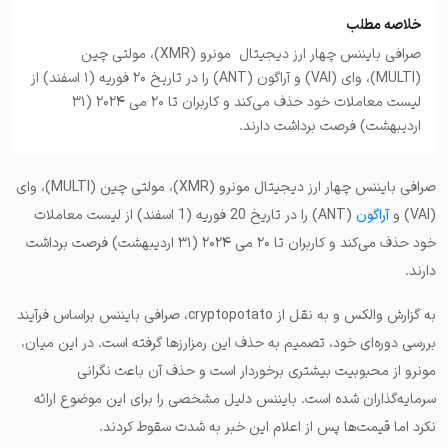
خلاصه مطلب
صرافی بایننس چهار ارز دیجیتال مونرو (XMR)، مولتی چین
(MULTI)، وای (VAI) و آراگون (ANT) را در تاریخ 20 فوریه (1 اسفند) از
لیست معاملات خود حذف می‌کند و کاربران تا ۲۰ می ۲۰۲۴ (۳۱
اردیبهشت) فرصت برداشت دارند.
صرافی بایننس چهار ارز دیجیتال مونرو (XMR)، مولتی چین (MULTI)، وای
(VAI) و
آراگون
(ANT) را در تاریخ 20 فوریه (1 اسفند) از لیست معاملات
خود حذف می‌کند و کاربران تا ۲۰ می ۲۰۲۴ (۳۱ اردیبهشت) فرصت برداشت
دارند.
به گزارش والکس و به نقل از cryptopotato، صرافی بایننس براساس فرآیند
بررسی دوره‌ای خود، تصمیم به حذف این رمزارزها گرفته است. در این میان،
مونرو از محبوبیت بیشتری برخوردار است و حذف آن باعث نگرانی
سرمایه‌گذاران شده است. بایننس دلیل مشخصی را برای این موضوع ارائه
نکرد اما قیمت‌ها پس از اعلام این خبر به شدت سقوط کردند.