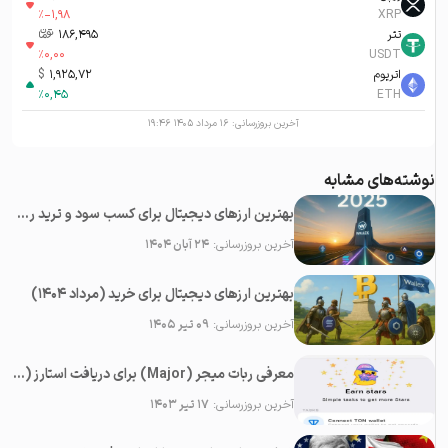
%
-1,98
XRP
تتر
186,495
تومان-ء
%
0,00
USDT
اتریوم
1,925,72
$
%
0,45
ETH
آخرین بروزرسانی:
۱۶ مرداد ۱۴۰۵ ۱۹:۴۶
نوشته‌های مشابه
بهترین ارزهای دیجیتال برای کسب سود و ترید روزانه در سال ۲۰۲۵
آخرین بروزرسانی:
۲۴ آبان ۱۴۰۴
بهترین ارزهای دیجیتال برای خرید (مرداد ۱۴۰۴)
آخرین بروزرسانی:
۰۹ تیر ۱۴۰۵
معرفی ربات میجر (Major) برای دریافت استارز (Stars) رایگان در تلگرام
آخرین بروزرسانی:
۱۷ تیر ۱۴۰۳