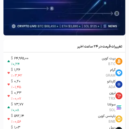
تغییرات قیمت در ۲۴ ساعت اخیر
بیت کوین
64,965,00
$
%
0,24
BTC
گرام
1,36
$
%
-3,42
GRAM
کاردانو
0,20
$
%
-1,45
ADA
ترون
0,33
$
%
-0,07
TRX
سولانا
73,77
$
%
0,08
SOL
بایننس کوین
592,14
$
%
-0,56
BNB
ریپل
1,03
$