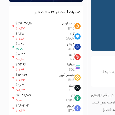
تغییرات قیمت در ۲۴ ساعت اخیر
بیت کوین
64,355,15
$
%
-0,27
BTC
گرام
1,38
$
%
-0,86
GRAM
کاردانو
0,20
$
%
5,79
ADA
ترون
0,33
$
%
-0,50
TRX
سولانا
72,66
$
%
-1,46
SOL
ه به مرحله
بایننس کوین
593,69
$
%
-0,36
BNB
ریپل
1,03
$
%
-2,23
XRP
ر واقع ابزارهای
تتر
188,579
تومان-ء
%
0,00
USDT
لامت عبور کنید.
اتریوم
1,902,02
$
 شما را
%
-0,37
ETH