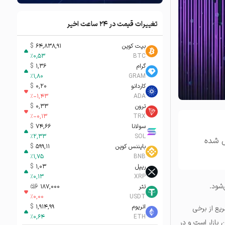
تغییرات قیمت در ۲۴ ساعت اخیر
بیت کوین
64,838,91
$
%
0,53
BTC
گرام
1,36
$
%
1,80
GRAM
کاردانو
0,20
$
%
-1,43
ADA
ترون
0,33
$
%
-0,13
TRX
سولانا
74,66
$
%
2,33
SOL
ل شده
بایننس کوین
599,11
$
%
1,75
BNB
ریپل
1,03
$
%
0,13
XRP
‌شود.
تتر
187,000
تومان-ء
%
0,00
USDT
اتریوم
1,914,99
$
ع از برخی
%
0,64
ETH
بازار است و در