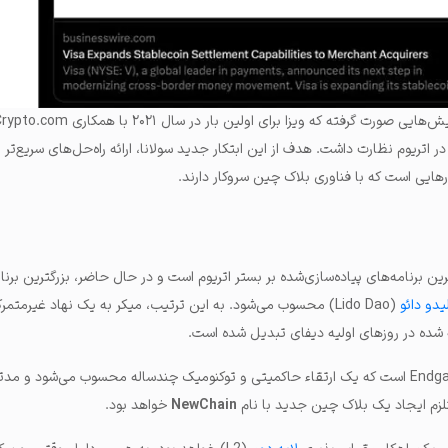
ر پرداخت‌های فرامرزی USDC در اتریوم نظارت داشت. هدف از این ابتکار جدید سولانا، ارائه راه‌حل‌های سریع‌تر 
رهایی است که با فناوری بلاک چین سروکار دارند.
یدو دائو
(Lido Dao) محسوب می‌شود. به این ترتیب، میکر به یک نهاد غیرمتمرک
ئه شده در روزهای اولیه دیفای تبدیل شده است.
میکر در حال اجرای برنامه Endgame است که یک ارتقاء حاکمیتی و توکنومیک چند‌ساله محسوب می‌شود 
NewChain
خواهد بود.