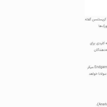
ا کریستنسن گفته
ورک‌ها
ه کلیدی برای
ه‌دهندگان
چه خوشتان بیاید چه نیاید، اگر برنامه‌های کریستنسن برای فورک NewChain در مسیر صحیحی باقی بمانند، Endgame میکر
ولانا خواهد
«تا وقتی که توانش رو داری با سولانا و شاپیفای خرید کن!» این جمله را اخیراً آناتولی یاکوونکو (Anatoly Yakovenko)،