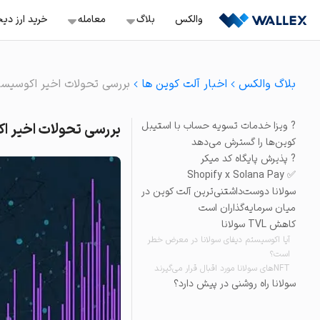
Ski
والکس
بلاگ
معامله‌
خرید ارز دی
t
conten
معامله اسپات
خرید ب
آموزش
بلاگ والکس
اخبار آلت کوین ها
بررسی تحولات اخیر اکوسیستم
سفارش‌گذاری با قیمت ثاب
خرید ن
ترید
معامله تعهدی
? ویزا خدمات تسویه حساب با استیبل‌
بررسی تحولات اخیر اکو
باز کردن موقعیت لانگ و 
سرمایه گذاری
خرید ت
کوین‌ها را گسترش می‌دهد
معامله تعهدی هوشمن
? پذیرش پایگاه کد میکر
صرافی ها
موقعیت لانگ و شورت آس
✅ Shopify x Solana Pay
خرید آر
استخراج
سولانا دوست‌داشتنی‌ترین آلت‌ کوین در
سرمایه‌گذاری سریع
ویدئو
میان سرمایه‌گذاران است
خرید و فروش دارایی‌های 
کاهش TVL سولانا
آیا اکوسیستم دیفای سولانا در معرض خطر
خرید و فروش آنی
است؟
خرید و فروش آسان بیش از ۲۳۰ ک
NFT‌های سولانا مورد اقبال قرار می‌گیرند
سولانا راه روشنی در پیش دارد؟
تبدیل
راحت‌ترین راه برای تبدیل د