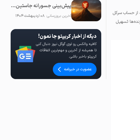
پیش‌بینی جسورانه جاستین سان: قیمت JUST در آینده نزدیک ۱۰۰ برابر خواهد شد!
هد شد. ویزا به طور ویژه از حساب سرکل
آخرین بروزرسانی:
۰۸ اردیبهشت ۱۴۰۴
وین USDC در سولانا برای این پذیرنده‌ها تسهیل
دیگه از اخبار کریپتو جا نمون!
کافیه والکس رو توی گوگل نیوز دنبال کنی
تا همیشه از آخرین و مهم‌ترین اتفاقات
کریپتو باخبر باشی.
عضویت در خبرنامه