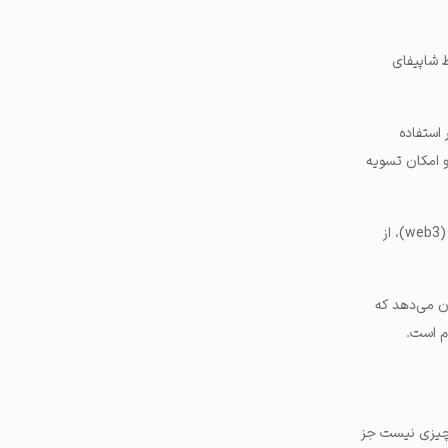
 توسط شاپیفای
 استفاده
و امکان تسویه
(web3)، از
ان می‌دهد که
م است.
ن چیزی نیست جز