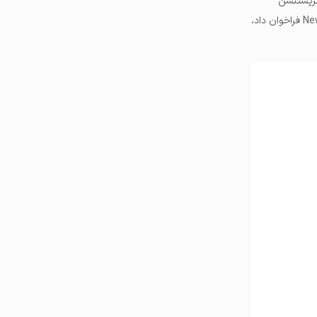
کریستنسن
سولانا به عنوان پایه‌ NewChain فراخوان داد،