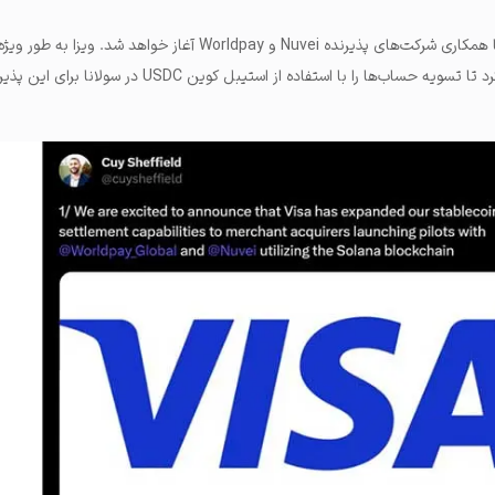
این گسترش خدمات در ابتدا با همکاری شرکت‌های پذیرنده Nuvei و Worldpay آغاز خوا
(Circle) خود استفاده خواهد کرد تا تسویه حساب‌ها را با استفاده از استیبل‌ ک