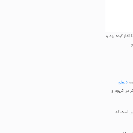
این حرکت بر اساس نتایج آزمایش‌هایی صورت گرفته که ویزا برای اولین بار در سال ۲۰۲۱ با همکاری Crypto.com آغاز کرده بود و
و
دیفای
ز در اتریوم و
و مدتی است که