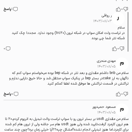
0
1
پاسخ
ر رواقی
۱۴۰۳/۰۸/۰۳
سلام
در تراست ولت امکان سواپ در شبکه ترون (trc20) وجود ندارد. مجددا چک کنید
شبکه تتر شما چی بوده.
0
0
مهدی منحزی
۱۴۰۳/۰۸/۰۵
سلام من bnb داشتم مقداری و بعد تتر در شبکه bep بوده میخواستم سواپ کنم که
ناگهان به ارز cakeدر بستر bep در پنکیک سواپ منتقل شد و حالا خیچ دارایی ندارم و
تراکنش در قسمت تراکنش ها موفق شده لطفا کمکم کنید
0
0
پاسخ
مسعود حمیدپور
۱۴۰۳/۰۸/۰۵
سلام من مقداری usdt بر بستر ترون رو با سواپ تراست والت تبدیل به اتریوم کردم،۲۰ تا
هم ترون کارمزد گرفت،تایید شده ولی هنوز usdt هام سر جاشه ولی از ترون هام کم شده
برای کارمزد،اما هنوز تبدیلی انجام نشده!!مشکل چیه؟؟آیا خیلی زمان بره؟چون چند ساعت