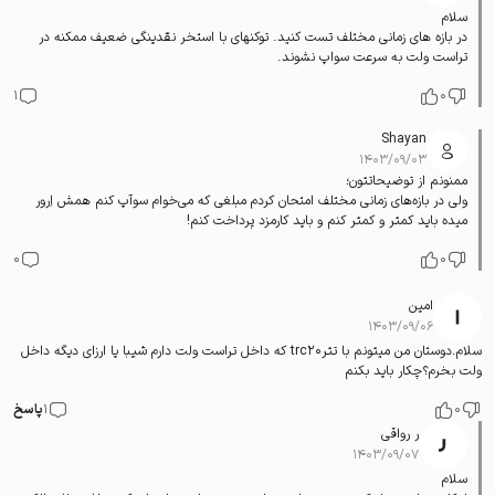
سلام
در بازه های زمانی مختلف تست کنید. توکنهای با استخر نقدینگی ضعیف ممکنه در
تراست ولت به سرعت سواپ نشوند.
1
0
Shayan
۱۴۰۳/۰۹/۰۳
ممنونم از توضیحاتتون؛
ولی در بازه‌های زمانی مختلف امتحان کردم مبلغی که می‌خوام سوآپ کنم همش اِرور
میده باید کمتر و کمتر کنم و باید کارمزد پرداخت کنم!
0
0
امین
۱۴۰۳/۰۹/۰۶
سلام.دوستان من میتونم با تترtrc20 که داخل تراست ولت دارم شیبا یا ارزای دیگه داخل
ولت بخرم؟چکار باید بکنم
0
1
پاسخ
ر رواقی
۱۴۰۳/۰۹/۰۷
سلام