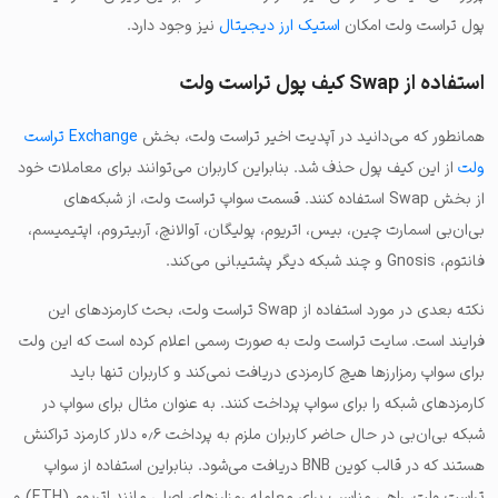
پول تراست ولت امکان
استیک ارز دیجیتال
نیز وجود دارد.
استفاده از Swap کیف پول تراست ولت
همانطور که می‌دانید در آپدیت اخیر تراست ولت، بخش
Exchange تراست
ولت
از این کیف پول حذف شد. بنابراین کاربران می‌توانند برای معاملات خود
از بخش Swap استفاده کنند. قسمت سواپ تراست ولت، از شبکه‌های
بی‌ان‌بی اسمارت چین، بیس، اتریوم، پولیگان، آوالانچ، آربیتروم، اپتیمیسم،
فانتوم، Gnosis و چند شبکه دیگر پشتیبانی می‌کند.
نکته بعدی در مورد استفاده از Swap تراست ولت، بحث کارمزدهای این
فرایند است. سایت تراست ولت به صورت رسمی اعلام کرده است که این ولت
برای سواپ رمزارزها هیچ کارمزدی دریافت نمی‌کند و کاربران تنها باید
کارمزدهای شبکه را برای سواپ پرداخت کنند. به عنوان مثال برای سواپ در
شبکه بی‌ان‌بی در حال حاضر کاربران ملزم به پرداخت ۰٫۶ دلار کارمزد تراکنش
هستند که در قالب کوین BNB دریافت می‌شود. بنابراین استفاده از سواپ
تراست ولت، راهی مناسب برای معامله رمزارزهای اصلی مانند اتریوم (ETH) و