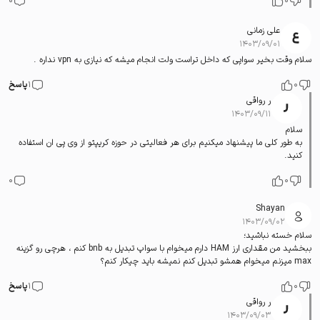
0
0
علی زمانی
۱۴۰۳/۰۹/۰۱
سلام وقت بخیر سواپی که داخل تراست ولت انجام میشه که نیازی به vpn نداره .
0
1
پاسخ
ر رواقی
۱۴۰۳/۰۹/۱۱
سلام
به طور کلی ما پیشنهاد میکنیم برای هر فعالیتی در حوزه کریپتو از وی پی ان استفاده
کنید.
0
0
Shayan
۱۴۰۳/۰۹/۰۲
سلام خسته نباشید؛
ببخشید من مقداری ارز HAM دارم میخوام با سواپ تبدیل به bnb کنم ، هرچی رو گزینه
max میزنم میخوام همشو تبدیل کنم نمیشه باید چیکار کنم؟
0
1
پاسخ
ر رواقی
۱۴۰۳/۰۹/۰۳