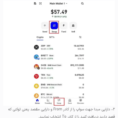
۲- دارایی مبدا جهت سواپ را از کادر From و دارایی مقصد یعنی توکنی که
قصد دارید دریافت کنید را از کادر To‌ انتخاب نمایید.