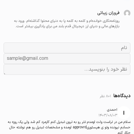
فروزان زیبائی
روزنامه‌نگاری خوانده‌ام و کلمه به کلمه پا به دنیای محتوا گذاشته‌ام. ورود به
بازارهای مالی و دنیای ارز دیجیتال قدم بلند من برای یادگیری بیشتر است.
دیدگاه‌ها
801 نظر
احمدی
۱۴۰۳/۰۸/۰۳
سلام من در تراست ولت اومدم تتر رو به ترون تبدیل کنم کارمزد کم شد ولی یک روزه به
حسابم نیونده وتو ی هیستوریapprovrd اومده و مشخصات تبدیل رو هم نوشته حال
چکار کنم