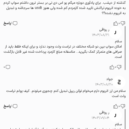
گذشته از دیشب. برای یادآوری دوباره میگم یو اس دی تی بر بستر ترون داشتم سواپ کردم
به خوده اتریوم.تراکنش تایید شده کارمزدم کم شده ولی هنوز usdt ها سرجاشه و تبدیل
به اتریوم نشده!!؟
0
1
پاسخ
ر رواقی
۱۴۰۳/۰۸/۲۱
سلام
امکان سواپ بین دو شبکه مختلف در تراست ولت وجود ندارد و برای اینکه فقط باید از
صرافی های متمرکز کمک بگیرید.. متاسفانه مبلغ کارمزد پرداخت شده غیر قابل بازگشت
است.
0
0
جواد
۱۴۰۳/۰۸/۲۰
سلام من ارز اتریوم دارم میخوام توکن ریپل تبدیل کنم چجوری میتونم. کیف پولم تراست
ولت است
0
1
پاسخ
ر رواقی
۱۴۰۳/۰۹/۰۴
سلام