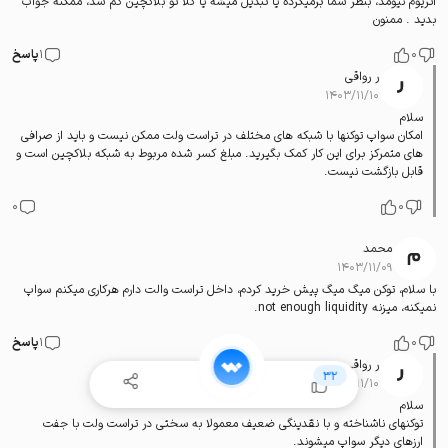
اتریوم نیومد، بنظر شما برمیگرده یا تبدیل میشه یا کلا تو بلاکچین گم شد، ممکنه جواب
بدید . ممنون
0
1
پاسخ
ر رواقی
۱۴۰۳/۱۱/۱۰
سلام
امکان سواپ توکنها با شبکه های مختلف در تراست ولت ممکن نیست و باید از صرافی
های متمرکز برای این کار کمک بگیرید. مبلغ کسر شده مربوط به شبکه بلاکچین است و
قابل بازگشت نیست.
0
0
محمد
۱۴۰۳/۱۱/۰۹
با سلام، توکن میگ میگ پیش خرید کردم، داخل تراست والت دارم هرکاری میکنم سواپ
نمیکنه، میزنه not enough liquidity.
0
1
پاسخ
ر رواقی
32
۱۴۰۳/۱۱/۱۰
سلام
توکنهای ناشناخته و با نقدینگی ضعیف معمولا به سختی در تراست ولت با جفت
ارزهای دیگر سواپ میشوند.