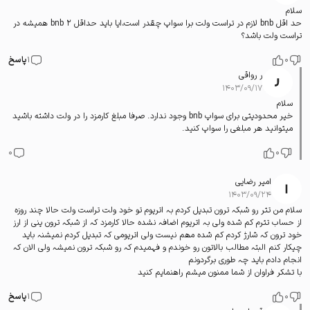
سلام
حد اقل bnb لازم در تراست ولت برا سواپ چقدر است،ایا باید حداقل ۲ bnb همیشه در
تراست ولت باشد؟
0
1
پاسخ
ر رواقی
۱۴۰۳/۰۹/۱۷
سلام
خیر محدودیتی برای سواپ bnb وجود ندارد. صرفا مبلغ کارمزد را در ولت داشته باشید
میتوانید هر مبلغی را سواپ کنید.
0
0
امیر رضایی
۱۴۰۳/۰۹/۲۴
سلام من تتر رو شبکہ ترون تبدیل کردم بہ اتریوم تو خود ولت تراست ولت حالا چند روزہ
از حساب تترم کم شدہ ولی بہ اتریوم اضافہ نشدہ حالا کارمزد کہ از شبکہ ترون ینی از ارز
خود ترون کہ شارژ کردم کم شدہ مھم نیست ولی اتریومی کہ تبدیل کردم نمیشنہ باید
چیکار کنم البتہ مطالب بالاتون رو خوندم و فہمیدم کہ رو شبکہ ترون نمیشہ ولی الان کہ
انجام دادم باید چہ طوری برگردونم
با تشکر فراوان از شما ممنون میشم راھنمایم کنید
0
1
پاسخ