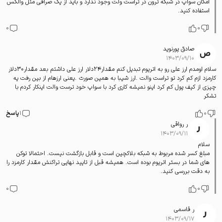
امکان سواپ در شبکه ترون در تراست ولت وجود ندارد و باید از یک صرافی مثل والکس
استفاده کنید.
0
0
صادق پورنوید
۱۴۰۳/۰۹/۱۰
سلام اومدم ارز علی رو به اتریوم تبدیل کنم مقدار۲۴دلار ارز علی داشتم بعد مقدار۳۰دلار
کارمزد ازم کم کرد تو تراست والت .ارز شیبا به همین صورت .یعنی ارزهام از بین رفت یه
چیزی از کیف پول کم کرد اینو نمیشه کاری کرد با سواپ خود ترست والت اینکار کردم با
تشکر
0
1
پاسخ
ر رواقی
۱۴۰۳/۰۹/۱۱
سلام
مبلغ کسر شده مربوط به شبکه بلاکچین است و قابل بازگشت نیست. احتمالا توکن
های شما در بستر اتریوم بوده است. همیشه قبل از تایید نهایی تراکنش مقدار کارمزد را
به دقت بررسی کنید.
0
0
ر قاسمی
۱۴۰۳/۰۹/۱۷