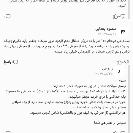
باید ارز خود را به یک صرافی مثل والکس واریز کرده و در آنجا آنها را به ریپل تبدیل
کنید.
0
0
منصوره یغمایی
۱۴۰۳/۰۸/۲۶
سلام من میخام 100 تتر را به بروکر انتقال بدم کارمزد ترون میخاد چقدر باید بگیرم واینکه
ازخود تراس ولت میشه خرید یانه از صرافی *** باید بخرم چجوریه باز از صرافی ایرانی به
تراس ولتم کارمزد میخاد ایا کارمزدش خیلی زیاد میشه
0
1
پاسخ
ر رواقی
۱۴۰۳/۰۸/۲۶
سلام
پاسخ سوالات شما را در زیر به صورت مجزا داده ایم:
کارمزد تراکنشها در شبکه ترون خیلی ناچیز است (کمتر از 1 دلار) اما صرافی ها معمولا
یک حداقلی را برای خرید درنظر میگیرند.
خیر؛ در تراست ولت امکان خرید ریالی رمزارز وجود ندارد و شما باید از یک صرافی
معتبر ایرانی مثل والکس استفاده کنید.
هر تراکنشی (از صرافی به کیف پول و بالعکس) شامل کارمزد میشود.
سپاس از همراهی شما