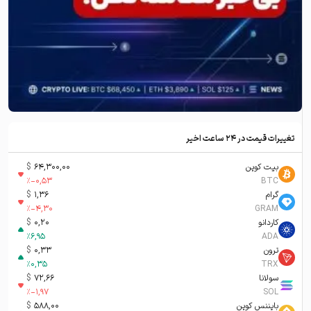
تغییرات قیمت در ۲۴ ساعت اخیر
بیت کوین
64,300,00
$
%
-0,53
BTC
گرام
1,36
$
%
-4,30
GRAM
کاردانو
0,20
$
%
6,95
ADA
ترون
0,33
$
%
0,35
TRX
سولانا
72,66
$
%
-1,97
SOL
بایننس کوین
588,00
$