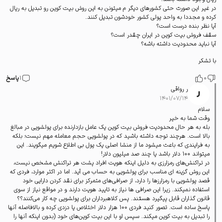
در غیر این صورت حتی کشورهای دیگر م میتونن به این روش بیت کوین رو تبدیل به ریال
کرده و مجددا به واحد پولی کشور خودشون تبدیل کنند.
آیا نظر بنده درست است؟
سقف فروش بیت کوین در ایران چقدر است؟
آیا نباید محدودیت داشته باشه؟
با تشکر
0
1
پاسخ
ر رواقی
۱۴۰۱/۰۷/۱۴
سلام
وقت شما به خیر
بله به هر حال محدودیت فروش بیت کوین یک عامل بازدارنده برای پولشویی در مبالغ
بالا است. هرچند توجه داشته باشید که در پولشویی حجم معامله مهم نیست؛ بلکه
به فرایندی که باعث میشود ما از منشا اصلی یک پول بی اطلاع شویم میگویند. این
میتواند 100 دلار باشد یا چند صد میلیون دلار!
در تراکنش‌های رمزارزی به دلیل اینکه هویت افراد پشت هر تراکنش مشخص نیست،
این روش گزینه ای مناسب برای پولشویی به حساب می آید. اما در اکثر موارد، فردی که
قصد پولشویی با رمزارزها را دارد، از صرافی‌های متمرکز برای نقد کردن دارایی خود
استفاده نمیکند. زیرا این صرافی ها نیاز به تایید هویت دارند و در مواقع نیاز از سوی
قانون گذاران قابل پیگیرد هستند. پس کلاهبرداران برای پولشویی چه کار می‌کنند؟؟
پاسخ ساده است. تصور کنید فردی 100 هزار دلار اختلاص یا دزدی کرده و بالافاصله آنها
را تبدیل به بیت کوین میکند. سپس او با این بیت کوین‌های خود (بدون اینکه آنها را