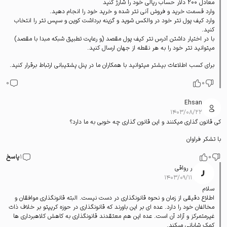
معادل 200 دلار حساب ریالی خود را شارژ کنید
وارد قسمت
خرید و فروش آنی تتر
شده و خرید خود را انجام دهید.
وارد کیف پول تتر خود در والکس شوید و گزینه برداشت کوین و سپس تتر را انتخاب
کنید.
با در اختیار داشتن آدرس تتر کیف پول مقصد (و رعایت تطبیق شبکه مبدا با مقصد)
میتوانید تتر خود را به هر نقطه از جهان ارسال کنید.
برای کسب اطلاعات بیشتر میتوانید با همکاران ما در
پنل پشتیبانی
ارتباط برقرار کنید.
0
0
Ehsan
۱۴۰۳/۰۸/۲۲
کی قانون گذاری میکنند و این قانون گذاری چه خوبی به ما دارد؟
با تشکر فراوان
0
1
پاسخ
ر رواقی
۱۴۰۳/۰۹/۱۱
سلام
اطلاع دقیقی از زمان و نحوه قانونگذاری در دست نیست. البته قانونگذاری موافقان و
مخالفان خود را دارد. عده ای بر این باورند که قانونگذاری در حوزه کریپتو بر خلاف ذات
غیرمتمرکز و آزاد آن است. عده این هم معتقدند قانونگذاری به کاهش کلاهبرداری ها
کمک شایانی میکند.