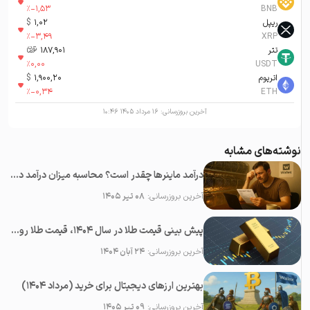
%
-1,53
BNB
ریپل
1,02
$
%
-3,49
XRP
تتر
187,901
تومان-ء
%
0,00
USDT
اتریوم
1,900,20
$
%
-0,34
ETH
آخرین بروزرسانی:
۱۶ مرداد ۱۴۰۵ ۱۰:۴۶
نوشته‌های مشابه
درآمد ماینرها چقدر است؟ محاسبه میزان درآمد دستگاه ماینینگ ارزهای دیجیتال
آخرین بروزرسانی:
۰۸ تیر ۱۴۰۵
پیش بینی قیمت طلا در سال 1404، قیمت طلا روبه افزایش است یا کاهش؟
آخرین بروزرسانی:
۲۴ آبان ۱۴۰۴
بهترین ارزهای دیجیتال برای خرید (مرداد ۱۴۰۴)
آخرین بروزرسانی:
۰۹ تیر ۱۴۰۵