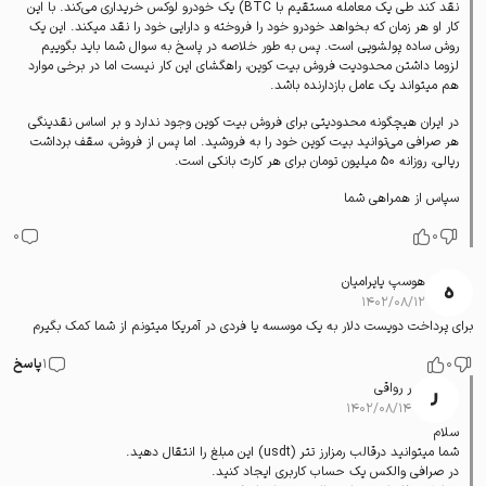
نقد کند طی یک معامله مستقیم با BTC) یک خودرو لوکس خریداری می‌کند. با این
کار او هر زمان که بخواهد خودرو خود را فروخته و دارایی خود را نقد میکند. این یک
روش ساده پولشویی است. پس به طور خلاصه در پاسخ به سوال شما باید بگوییم
لزوما داشتن محدودیت فروش بیت کوین، راهگشای این کار نیست اما در برخی موارد
هم میتواند یک عامل بازدارنده باشد.
در ایران هیچگونه محدودیتی برای فروش بیت کوین وجود ندارد و بر اساس نقدینگی
هر صرافی می‌توانید بیت کوین خود را به فروشید. اما پس از فروش، سقف برداشت
ریالی، روزانه 50 میلیون تومان برای هر کارت بانکی است.
سپاس از همراهی شما
0
0
هوسپ یایرامیان
۱۴۰۲/۰۸/۱۲
برای پرداخت دویست دلار به یک موسسه یا فردی در آمریکا میتونم از شما کمک بگیرم
0
1
پاسخ
ر رواقی
۱۴۰۲/۰۸/۱۴
سلام
شما میتوانید درقالب رمزارز تتر (usdt) این مبلغ را انتقال دهید.
در صرافی والکس یک
حساب کاربری
ایجاد کنید.