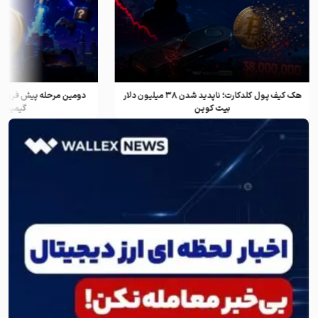
هک کیف پول کلدکارت؛ ناپدید شدن ۳۸ میلیون دلار
دومین مرحله پیش فروش ف
بیت کوین
گیمینگ و