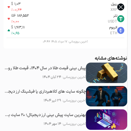
ریپل
1,03
$
%
-0,64
XRP
تتر
186,552
تومان-ء
%
0,00
USDT
اتریوم
1,913,11
$
%
0,65
ETH
آخرین بروزرسانی:
۱۷ مرداد ۱۴۰۵ ۰۴:۴۶
نوشته‌های مشابه
پیش بینی قیمت طلا در سال 1404، قیمت طلا روبه افزایش است یا کاهش؟
آخرین بروزرسانی:
۲۴ آبان ۱۴۰۴
چگونه سایت های کلاهبرداری یا فیشینگ ارز دیجیتال را شناسایی کنیم؟
آخرین بروزرسانی:
۲۹ تیر ۱۴۰۴
بهترین سایت پیش بینی ارز دیجیتال؛ ۲0 سایت برتر تحلیل کریپتو
آخرین بروزرسانی:
۱۴ مهر ۱۴۰۴