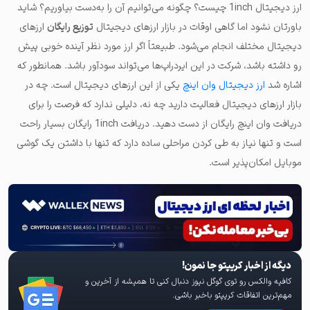
ارز دیجیتال 1inch چیست؟ چگونه می‌توانیم آن را به‌دست بیاوریم؟ شاید
باورتان نشود اما گاهی اوقات در بازار ارزهای دیجیتال
توزیع رایگان
ارزهای
دیجیتال مختلف انجام می‌شود. طبیعتاً اگر ارز مورد نظر آینده خوبی پیش
رو داشته باشد، شرکت در این ایردراپ‌ها می‌تواند سودآور باشد. همانطور که
اشاره شد
ارز دیجیتال وان اینچ
یکی از این ارزهای دیجیتال است. چه در
بازار ارزهای دیجیتال فعالیت دارید چه نه، دلیلی ندارد که فرصت را برای
دریافت وان اینچ رایگان از دست دهید. دریافت 1inch رایگان بسیار راحت
است و تنها نیاز به طی کردن مراحلی ساده دارد که تنها با داشتن یک گوشی
موبایل امکان‌پذیر است.
دیگه از اخبار کریپتو جا نمون!
کافیه والکس رو توی گوگل نیوز دنبال کنی تا همیشه از آخرین و
مهم‌ترین اتفاقات کریپتو باخبر باشی.