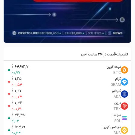
تغییرات قیمت در ۲۴ ساعت اخیر
بیت کوین
64,993,71
$
%
0,77
BTC
گرام
1,35
$
%
-1,54
GRAM
کاردانو
0,20
$
%
-1,04
ADA
ترون
0,33
$
%
-0,69
TRX
سولانا
73,48
$
%
1,13
SOL
بایننس کوین
593,09
$
%
0,44
BNB