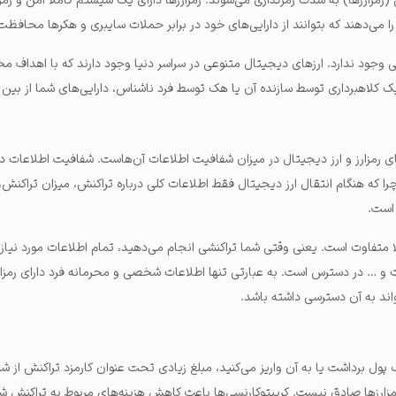
(رمزارزها) به شدت رمزگذاری می‌شوند. رمزارزها دارای یک سیستم کاملا امن و رم
را می‌دهند که بتوانند از دارایی‌های خود در برابر حملات سایبری و هکرها محافظت 
ی وجود ندارد. ارزهای دیجیتال متنوعی در سراسر دنیا وجود دارند که با اهداف مخت
یک کلاهبرداری توسط سازنده آن یا هک توسط فرد ناشناس، دارایی‌های شما از بین ب
ای رمزارز و ارز دیجیتال در میزان شفافیت اطلاعات آن‌هاست. شفافیت اطلاعات در
 که هنگام انتقال ارز دیجیتال فقط اطلاعات کلی درباره تراکنش، میزان تراکنش، 
 است.
لا متفاوت است. یعنی وقتی شما تراکنشی انجام می‌دهید، تمام اطلاعات مورد نیاز د
ت و … در دسترس است. به عبارتی تنها اطلاعات شخصی و محرمانه فرد دارای رمزا
ند به آن دسترسی داشته باشد.
یف پول برداشت یا به آن واریز می‌کنید، مبلغ زیادی تحت عنوان کارمزد تراکنش از ش
مزارزها صادق نیست. کریپتوکارنسی‌ها باعث کاهش هزینه‌های مربوط به تراکنش شد