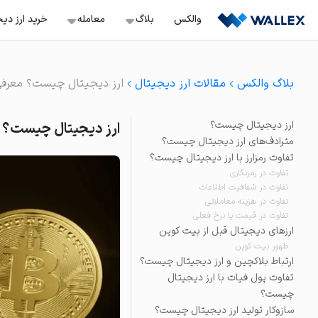
Ski
والکس
بلاگ
معامله‌
خرید ارز دی
t
conten
معامله اسپات
خرید ب
آموزش
بلاگ والکس
مقالات ارز دیجیتال
ارز دیجیتال چیست؟ معرفی ک
سفارش‌گذاری با قیمت ثاب
خرید ن
ترید
معامله تعهدی
ارز دیجیتال چیست؟
ارز دیجیتال چیست؟ مع
باز کردن موقعیت لانگ و 
سرمایه گذاری
خرید ت
مترادف‌های ارز دیجیتال چیست؟
معامله تعهدی هوشمن
تفاوت رمزارز با ارز دیجیتال چیست؟
صرافی ها
موقعیت لانگ و شورت آس
تفاوت در رمزنگاری
خرید آر
استخراج
تفاوت در شفافیت اطلاعات
سرمایه‌گذاری سریع
تفاوت در هزینه معاملاتی
ویدئو
خرید و فروش دارایی‌های 
تفاوت در قیمت یا نرخ فعلی
ارزهای دیجیتال قبل از بیت کوین
خرید و فروش آنی
ظهور بیت کوین
خرید و فروش آسان بیش از ۲۳۰ ک
ارتباط بلاکچین و ارز دیجیتال چیست؟
تفاوت پول فیات با ارز دیجیتال
تبدیل
چیست؟
راحت‌ترین راه برای تبدیل د
سازوکار تولید ارز دیجیتال چیست؟