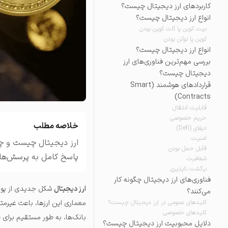
کاربردهای ارز دیجیتال چیست؟
تاریخچه معاملات
انواع ارز دیجیتال چیست؟
مشاهده سفارش‌های باز، مع
بیت کوین یا آلت کوین بودن
کوین یا توکن بودن
انواع ارز دیجیتال چیست؟
بررسی مهم‌ترین فناوری‌های ارز
دیجیتال چیست؟
قراردادهای هوشمند (Smart
Contracts)
قابلیت انتقال
حریم خصوصی
خلاصه مطلب
دیفای (Defi)
امنیت
ارز دیجیتال چیست و چه س
قابل حمل بودن
پاسخ کامل به پرسش‌های
شفافیت
برگشت ناپذیری
فناوری‌های ارز دیجیتال چگونه کار
ارز دیجیتال
شکل جدیدی از پول 
می‌کنند؟
کلیدهای عمومی در ارز دیجیتال چیست؟
معماری این ارزها، باعث غیرمت
کلیدهای خصوصی
بانک‌ها، به طور مستقیم برای 
دلایل محبوبیت ارز دیجیتال چیست؟