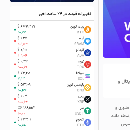
تغییرات قیمت در ۲۴ ساعت اخیر
بیت کوین
64,993,71
$
%
0,77
BTC
گرام
1,35
$
%
-1,54
GRAM
کاردانو
0,20
$
%
-1,04
ADA
ترون
0,33
$
%
-0,69
TRX
سولانا
73,48
$
%
1,13
SOL
تال و
بایننس کوین
593,09
$
%
0,44
BNB
ریپل
1,03
$
%
-0,64
XRP
ناوری و
تتر
186,552
تومان-ء
%
0,00
USDT
سطه‌ مانند
اتریوم
1,913,11
$
 سپس
%
0,65
ETH