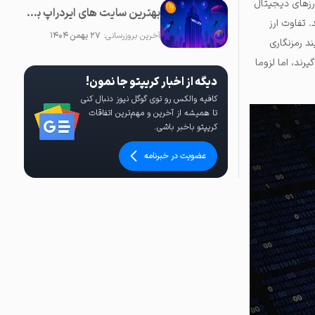
ارزهای دیجیتال
بهترین سایت های ایردراپ برای کسب ارز دیجیتال رایگان (آپدیت 2025)
د.
تفاوت ارز
آخرین بروزرسانی:
۲۷ بهمن ۱۴۰۴
ند رمزنگاری
یرند، اما
لزوما
دیگه از اخبار کریپتو جا نمون!
کافیه والکس رو توی گوگل نیوز دنبال کنی
تا همیشه از آخرین و مهم‌ترین اتفاقات
کریپتو باخبر باشی.
عضویت در خبرنامه