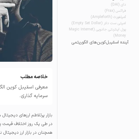
دای (DAI)
تاریخچه معاملات
فراکس (Frax)
مشاهده سفارش‌های باز، مع
آمپلفورث (Ampleforth)
امپتی ست دلار (Empty Set Dollar)
پول اینترنتی جادویی (Magic Internet
Money)
آینده استیبل‌کوین‌های الگوریتمی
خلاصه مطلب
معرفی استیبل کوین الگور
سرمایه گذاری.
بازار پرتلاطم ارزهای دیجیتال 
در طی یک روز اختلاف قیمت پیدا 
همچنان در بازار ارز دیجیتال ن