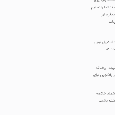
مند پایه‌ریزی
و تقاضا را تنظیم
یگری ارز
کند.
د استیبل کوین
هد که
رند. برخلاف
 بلاکچین برای
هوشمند خلاصه
شته باشند.