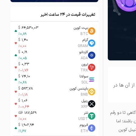
تغییرات قیمت در ۲۴ ساعت اخیر
بیت کوین
64,530,03
$
%
0,89
BTC
گرام
1,40
$
%
0,00
GRAM
کاردانو
0,19
$
%
0,05
ADA
ترون
0,33
$
%
-1,76
TRX
سولانا
74,10
$
%
0,68
SOL
ز آن ها در
بایننس کوین
593,78
$
%
-1,18
BNB
ریپل
1,06
$
%
-0,64
XRP
گاهی تا دو رقم
تتر
187,529
تومان-ء
%
0,00
USDT
 باشند؛ اما
اتریوم
1,902,94
$
تیبل کوین
%
1,67
ETH