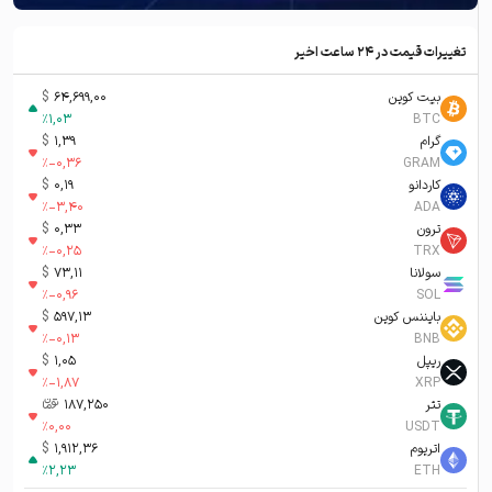
تغییرات قیمت در ۲۴ ساعت اخیر
بیت کوین
64,699,00
$
%
1,03
BTC
گرام
1,39
$
%
-0,36
GRAM
کاردانو
0,19
$
%
-3,40
ADA
ترون
0,33
$
%
-0,25
TRX
سولانا
73,11
$
%
-0,96
SOL
بایننس کوین
597,13
$
%
-0,13
BNB
ریپل
1,05
$
%
-1,87
XRP
تتر
187,250
تومان-ء
%
0,00
USDT
اتریوم
1,912,36
$
%
2,23
ETH