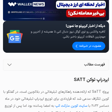
دیگه از اخبار کریپتو جا نمون!
کافیه والکس رو توی گوگل نیوز دنبال کنی تا همیشه از آخرین و
مهم‌ترین اتفاقات کریپتو باخبر باشی.
عضویت در خبرنامه
فهرست مطالب
ایردراپ توکن SATT
پروژه SaTT که ارائه‌دهنده راهکارهای تبلیغاتی در بلاکچین است، در گفتگو با
کوین تلگراف مدعی شد که قراردادی برای توزیع ایردراپ تبلیغاتی خود در ماه
دسامبر ۲۰۲۲ با
سایت کوین مارکت کپ
به امضا رسانده بود اما پس از توزیع