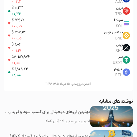
%
-3,11
ADA
ترون
0,33
$
%
0,33
TRX
سولانا
73,79
$
%
-0,07
SOL
بایننس کوین
597,13
$
%
-0,66
BNB
ریپل
1,06
$
%
-1,17
XRP
تتر
187,976
تومان-ء
%
0,00
USDT
اتریوم
1,908,24
$
%
2,05
ETH
آخرین بروزرسانی:
۱۵ مرداد ۱۴۰۵ ۱۱:۴۶
نوشته‌های مشابه
بهترین ارزهای دیجیتال برای کسب سود و ترید روزانه در سال ۲۰۲۵
آخرین بروزرسانی:
۲۴ آبان ۱۴۰۴
بهترین ارزهای دیجیتال برای خرید (مرداد ۱۴۰۴)