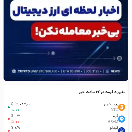
تغییرات قیمت در ۲۴ ساعت اخیر
بیت کوین
64,745,00
$
%
0,71
BTC
گرام
1,39
$
%
0,00
GRAM
کاردانو
0,19
$