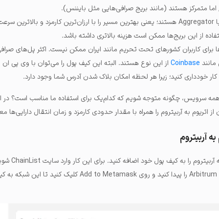
اما متمرکز
هستند (مانند بریج صرافی‌هایی مثل بایننس).
یا Aggregator هستند؛ یعنی بهترین مسیر را با ارزان‌ترین کارمزد و بالاترین سر
تفاده از این بریج‌ها ممکن است هزینه بالاتری داشته باشد.
تفاده از برخی Bridgeها برای کاربران کشورهای تحت تحریم مانند ایران ممکن نیست. اکثر پل‌های صر
 مانند
Coinbase
از این نوع هستند. البته این کیف پول را می‌توان با وی پی ان اس
 کار خودداری کنید؛ زیرا هر لحظه امکان بلاک شدن آدرس شما وجود دارد.
همه سرویس، چگونه متوجه شویم که کدام‌یک برای استفاده ما مناسب است؟ در ا
 اتریوم به آربیتروم را همراه با مقدار حدودی کارمزد و زمان انتقال دارایی‌ها مع
ه آربیتروم
قبل از هر کاری، ابتدا باید 
متصل کنید، سپس شبکه Arbitrum One را پیدا کنید و روی Add to Metamask کلیک کن