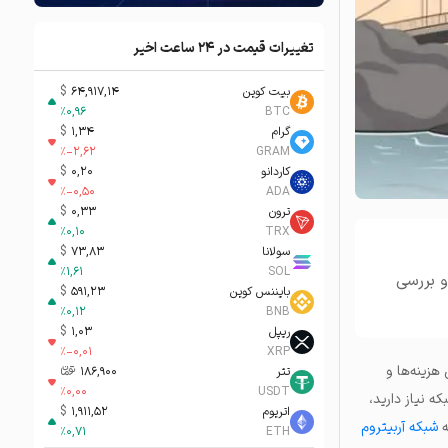
تغییرات قیمت در ۲۴ ساعت اخیر
بیت کوین
64,917,14
$
%
0,96
BTC
گرام
1,34
$
%
-2,62
GRAM
کاردانو
0,20
$
%
-0,50
ADA
ترون
0,33
$
%
0,10
TRX
سولانا
73,83
$
%
1,61
SOL
و بررسی
بایننس کوین
591,23
$
%
0,12
BNB
ریپل
1,03
$
%
-0,01
XRP
زینه‌ها و
تتر
186,900
تومان-ء
%
0,00
USDT
ه نیاز دارید،
اتریوم
1,911,52
$
شبکه آربیتروم
%
0,71
ETH