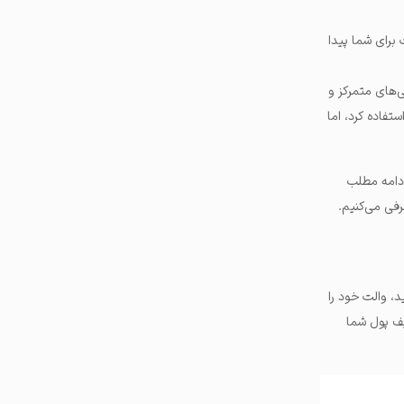
عت برای شما پیدا
افی‌های متمرکز و
تفاده کرد، اما
دامه مطلب
رفی می‌کنیم.
شبکه آربیتروم را به کیف پول خود اضافه کنید. برای این کار وارد سایت ChainList شوید، والت خود را
ید تا این شبکه به کیف پول شما