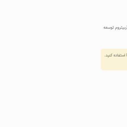
آربیتروم توسعه
از بریج‌ها می‌توانید برای انتقال اتر به لایه دوم‌ها، لایه ۲ به ETH، توکن‌های ERC-20 و توکن‌های ERC-721 استفاده کنید.