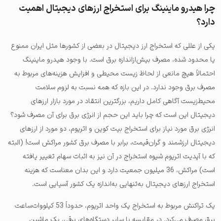
چرا هیدرو ماینینگ برای استخراج ارزهای دیجیتال اهمیت
دارد؟
یکی از عللی که استخراج ارز دیجیتال در بعضی از کشورها مثل ایران ممنوع
یا محدود شده، مصرف بیش‌ازاندازه برق است. با وجود هیدرو ماینینگ
احتمالاً هیچ مانعی از لحاظ زیست محیطی و افزایش هزینه‌های مربوط به
مصرف برق وجود ندارد. در این بازه که همه نسبت به لزوم سلامت
محیط‌زیست آگاهی کامل داریم، بزرگترین انتقاد در مورد بازار ارزهای
دیجیتال این است که چرا باید این حجم از انرژی برق برای آن مصرف شود؟
انرژی برق مورد نیاز برای استخراج بیت کوین و اتریوم، دو مورد از ارزهای
دیجیتال ارزشمند و گران‌قیمت، برابر با مصرف برق کشور مراکش است! (البته
که با آپدیت اتریوم شیوه استخراج در آن نیز به اثبات سهام تغییر یافته
است) مراکش، 36 میلیون جمعیت دارد و این بدان معناست که هزینه
استخراج ارزهای دیجیتال به‌تنهایی به‌اندازه یک کشور آسیایی است.
یک تراکنش مربوط به استخراج یک واحد اتریوم، حدوداً 53 کیلووات‌ساعت
برق مصرف می‌کرد. در مقایسه با سایر دستگاه‌های برقی، یک ماشین