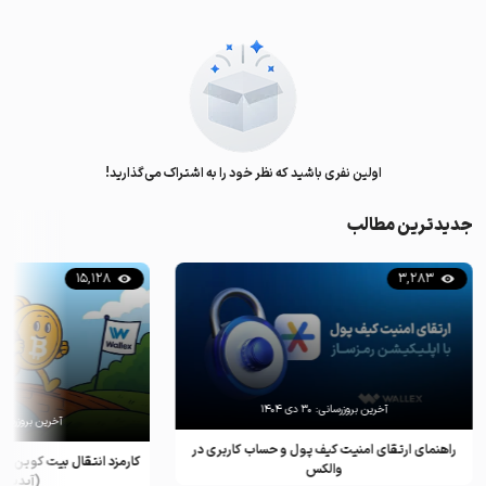
اولین نفری باشید که نظر خود را به اشتراک می‌گذارید!
جدیدترین مطالب
15,128
3,283
آخرین بروزرسانی:
۳۰ دی ۱۴۰۴
آخرین بروزرسان
راهنمای ارتقای امنیت کیف پول و حساب کاربری در
کارمزد انتقال بیت کوین ب
والکس
(آپدیت ۲۰۲۵)