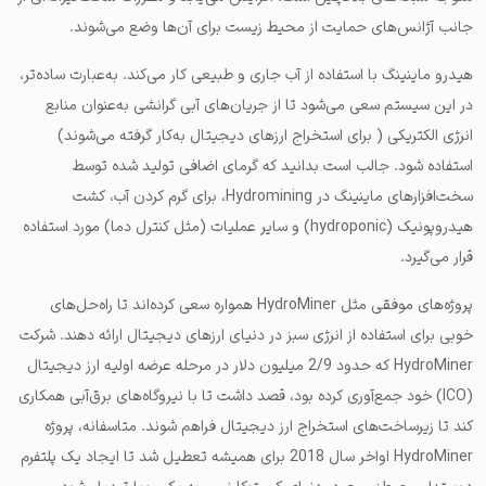
جانب آژانس‌های حمایت از محیط‌ زیست برای آن‌ها وضع می‌شوند.
هیدرو ماینینگ با استفاده از آب جاری و طبیعی کار می‌کند. به‌عبارت ساده‌تر،
در این سیستم سعی می‌شود تا از جریان‌های آبی گرانشی به‌عنوان منابع
انرژی الکتریکی ( برای استخراج ارزهای دیجیتال به‌کار گرفته می‌شوند)
استفاده شود. جالب است بدانید که گرمای اضافی تولید شده توسط
سخت‌افزارهای ماینینگ در Hydromining، برای گرم کردن آب، کشت
هیدروپونیک (hydroponic) و سایر عملیات (مثل کنترل دما) مورد استفاده
قرار می‌گیرد.
پروژه‌های موفقی مثل HydroMiner همواره سعی کرده‌اند تا راه‌حل‌های
خوبی برای استفاده از انرژی سبز در دنیای ارزهای دیجیتال ارائه دهند. شرکت
HydroMiner که حدود 2/9 میلیون دلار در مرحله عرضه اولیه ارز دیجیتال
(ICO) خود جمع‌آوری کرده بود، قصد داشت تا با نیروگاه‌های برق‌‌آبی همکاری
کند تا زیرساخت‌های استخراج ارز دیجیتال فراهم شوند. متاسفانه، پروژه
HydroMiner
اواخر سال 2018 برای همیشه تعطیل شد تا ایجاد یک پلتفرم