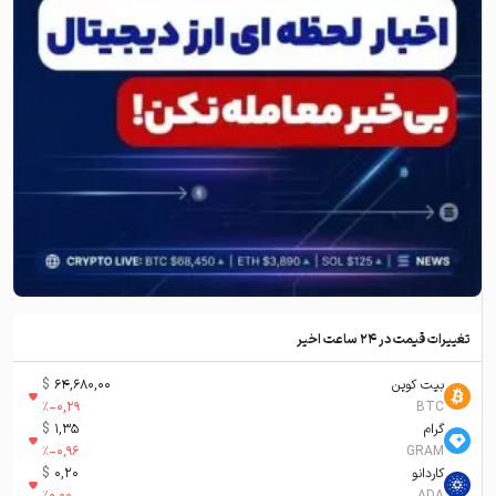
تغییرات قیمت در ۲۴ ساعت اخیر
بیت کوین
64,680,00
$
%
-0,29
BTC
گرام
1,35
$
%
-0,96
GRAM
کاردانو
0,20
$