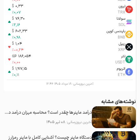
%
0,00
ADA
ترون
0,33
$
%
0,07
TRX
سولانا
76,30
$
%
2,16
SOL
بایننس کوین
602,33
$
%
0,98
BNB
ریپل
1,04
$
%
-0,24
XRP
تتر
186,054
تومان-ء
%
0,00
USDT
اتریوم
1,917,15
$
%
0,11
ETH
آخرین بروزرسانی:
۱۸ مرداد ۱۴۰۵ ۱۲:۴۶
نوشته‌های مشابه
درآمد ماینرها چقدر است؟ محاسبه میزان درآمد دستگاه ماینینگ ارزهای دیجیتال
آخرین بروزرسانی:
۰۸ تیر ۱۴۰۵
دستگاه ماینر چیست؟ آشنایی کامل با ماینر رمزارز