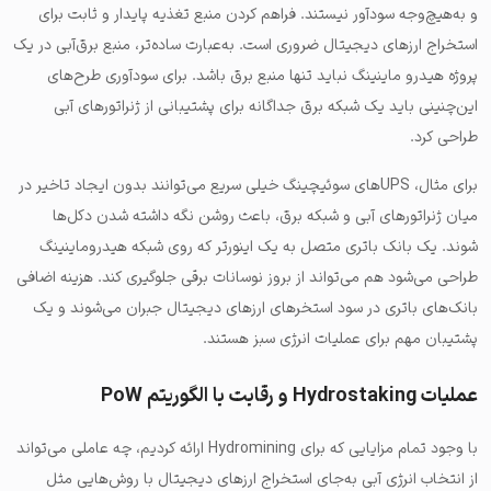
و به‌هیچ‌وجه سودآور نیستند. فراهم کردن منبع تغذیه پایدار و ثابت برای
استخراج ارزهای دیجیتال ضروری است. به‌عبارت ساده‌تر، منبع برق‌آبی در یک
پروژه هیدرو ماینینگ نباید تنها منبع برق باشد. برای سودآوری طرح‌های
این‌چنینی باید یک شبکه برق جداگانه برای پشتیبانی از ژنراتورهای آبی
طراحی کرد.
برای مثال،
UPS
های سوئیچینگ خیلی سریع می‌توانند بدون ایجاد تاخیر در
میان ژنراتورهای آبی و شبکه برق، باعث روشن نگه داشته شدن دکل‌ها
شوند. یک بانک باتری متصل به یک اینورتر که روی شبکه هیدروماینینگ
طراحی می‌شود هم می‌تواند از بروز نوسانات برقی جلوگیری کند. هزینه اضافی
بانک‌های باتری در سود استخرهای ارزهای دیجیتال جبران می‌شوند و یک
پشتیبان مهم برای عملیات انرژی سبز هستند.
عملیات Hydrostaking و رقابت با الگوریتم PoW
با وجود تمام مزایایی که برای Hydromining ارائه کردیم، چه عاملی می‌تواند
از انتخاب انرژی آبی به‌جای استخراج ارزهای دیجیتال با روش‌هایی مثل