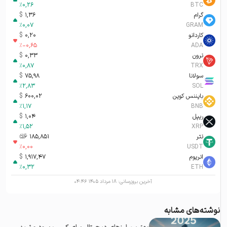
%
0,26
BTC
گرام
1,36
$
%
0,07
GRAM
کاردانو
0,20
$
%
-0,65
ADA
ترون
0,33
$
%
0,87
TRX
سولانا
75,98
$
%
2,83
SOL
بایننس کوین
600,02
$
%
1,17
BNB
ریپل
1,04
$
%
1,52
XRP
تتر
185,851
تومان-ء
%
0,00
USDT
اتریوم
1,917,47
$
%
0,32
ETH
آخرین بروزرسانی:
۱۸ مرداد ۱۴۰۵ ۰۴:۴۶
نوشته‌های مشابه