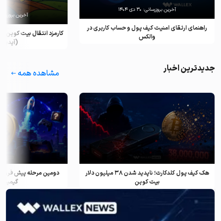
آخرین بروزرسانی:
۳۰ دی ۱۴۰۴
آخرین بروزرسان
راهنمای ارتقای امنیت کیف پول و حساب کاربری در
کارمزد انتقال بیت کوین ب
والکس
(آپدیت ۲۰۲۵)
جدیدترین اخبار
مشاهده همه
هک کیف پول کلدکارت؛ ناپدید شدن ۳۸ میلیون دلار
دومین مرحله پیش فروش ف
بیت کوین
گیمینگ و