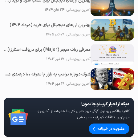
بهترین ارزهای دیجیتال برای کسب سود و ترید روزانه در سال ۲۰۲۵
آخرین بروزرسانی:
۲۴ آبان ۱۴۰۴
بهترین ارزهای دیجیتال برای خرید (مرداد ۱۴۰۴)
آخرین بروزرسانی:
۰۹ تیر ۱۴۰۵
معرفی ربات میجر (Major) برای دریافت استارز (Stars) رایگان در تلگرام
آخرین بروزرسانی:
۱۷ تیر ۱۴۰۳
شوک دوباره ترامپ به بازار با تعرفه ۱۰۰ درصدی علیه چین؛‌ سقوط همه رمزارزها
آخرین بروزرسانی:
۱۹ مهر ۱۴۰۴
دیگه از اخبار کریپتو جا نمون!
کافیه والکس رو توی گوگل نیوز دنبال کنی تا همیشه از آخرین و
مهم‌ترین اتفاقات کریپتو باخبر باشی.
عضویت در خبرنامه