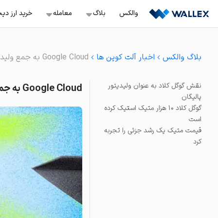
Ski
والکس
بلاگ
معامله‌
خرید ارز دی
t
conten
معامله اسپات
خرید ب
آموزش
بلاگ والکس
اخبار آلت کوین ها
Google Cloud به جمع ولیدیتورهای پالیگان می‌پیوندد
سفارش‌گذاری با قیمت ثاب
خرید ن
ترید
معامله تعهدی
نقش گوگل کلاد به عنوان ولیدیتور
Google Cloud به جمع ولیدیتورهای پالیگان می‌پیوندد
باز کردن موقعیت لانگ و 
سرمایه گذاری
خرید ت
پالیگان
معامله تعهدی هوشمن
گوگل کلاد ۱۰ هزار متیک استیک کرده
صرافی ها
موقعیت لانگ و شورت آس
است
خرید آر
استخراج
قیمت متیک یک رشد جزئی را تجربه
سرمایه‌گذاری سریع
ویدئو
کرد
خرید و فروش دارایی‌های 
خرید و فروش آنی
خرید و فروش آسان بیش از ۲۳۰ ک
تبدیل
راحت‌ترین راه برای تبدیل د