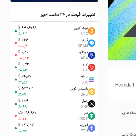
تغییرات قیمت در ۲۴ ساعت اخیر
بیت کوین
64,899,98
$
%
0,93
BTC
گرام
1,36
$
%
-0,51
GRAM
کاردانو
0,20
$
%
-1,43
ADA
ترون
0,33
$
%
0,82
TRX
سولانا
74,87
$
%
2,58
SOL
تور غیرمتمرکز به شبکه پالیگان پیوسته و امنیت شبکه‌های Heimdall ،Bor
بایننس کوین
593,63
$
%
1,07
BNB
ریپل
1,04
$
%
0,68
XRP
 شبکه‌های
تتر
186,680
تومان-ء
%
0,00
USDT
اتریوم
1,917,87
$
%
0,74
ETH
و تمرکززدایی