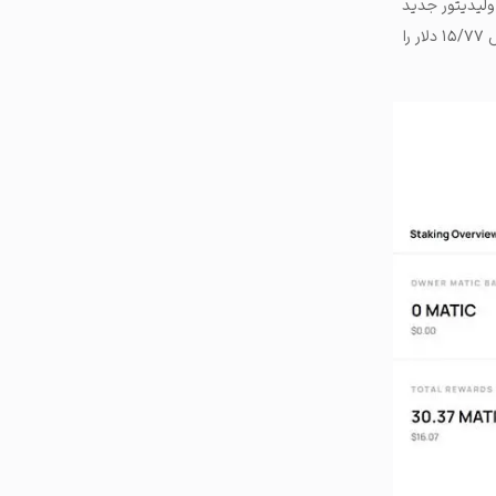
ولیدیتور جدید
۱۰،۴۵۱ متیک (معادل ۵۴۹۱ دلار) را در این شبکه استیک کرده و تا زمان نگارش این مطلب، ۳۰/۰۱ متیک به ارزش ۱۵/۷۷ دلار را