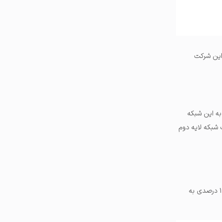
این شرکت
ر ابتدای سال به این شبکه
 شبکه لایه دوم
(پالیگان سابق) با یک رشد جزئی و ۱/۳۶ درصدی به