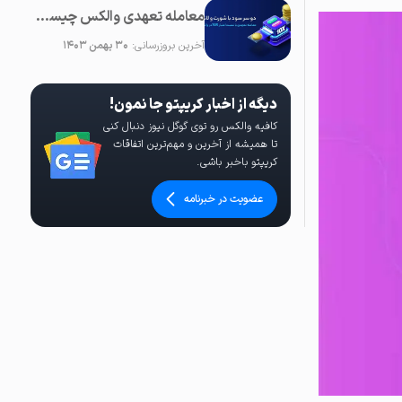
معامله تعهدی والکس چیست؟ راهنمای کامل کسب سود از بازار نزولی و صعودی با اعتبار 10X
آخرین بروزرسانی:
۳۰ بهمن ۱۴۰۳
دیگه از اخبار کریپتو جا نمون!
کافیه والکس رو توی گوگل نیوز دنبال کنی
تا همیشه از آخرین و مهم‌ترین اتفاقات
کریپتو باخبر باشی.
عضویت در خبرنامه