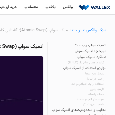
Ski
والکس
بلاگ
معامله‌
خرید ارز دی
t
conten
معامله اسپات
خرید ب
آموزش
بلاگ والکس
ترید
اتمیک سواپ (Atomic Swap)؛ آشنایی کامل با دنیای مبادلات اتمی
سفارش‌گذاری با قیمت ثاب
خرید ن
ترید
معامله تعهدی
اتمیک سواپ چیست؟
اتمیک سواپ (Atomic Swap)؛ آشنایی کامل با دنیای مبادلات اتمی
باز کردن موقعیت لانگ و 
سرمایه گذاری
خرید ت
تاریخچه اتمیک سواپ
معامله تعهدی هوشمن
عملکرد اتمیک سواپ
صرافی ها
موقعیت لانگ و شورت آس
قرارداد هش زمان دار (HTLC)
خرید آر
استخراج
مزایای استفاده از اتمیک سواپ
سرمایه‌گذاری سریع
تعامل بین ارزها
ویدئو
خرید و فروش دارایی‌های 
راحتی در تبادل
استفاده از یک صرافی واحد
خرید و فروش آنی
کارمزد پایین
خرید و فروش آسان بیش از ۲۳۰ ک
حذف واسطه
سرعت در انجام مبادله
تبدیل
ماهیت غیرمتمرکز
راحت‌ترین راه برای تبدیل د
معایب و محدودیت‌های اتمیک سواپ