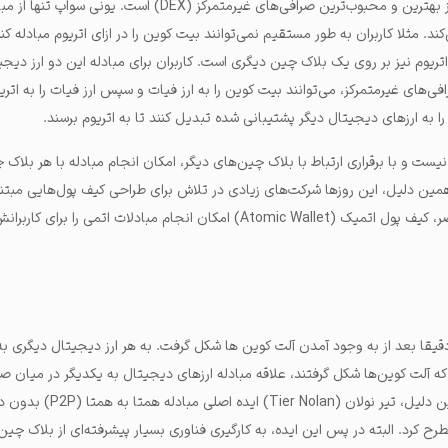
یونی سواپ (UniSwap) یکی از بهترین و محبوب‌ترین صرافی‌های غیرمتمرکز (DEX) است.
د. مثلا کاربران به طور مستقیم نمی‌توانند بیت کوین را در ازای اتریوم مبادله کنن
ریوم نیز بر روی یک بلاک چین دیگری است. کاربران برای مبادله این دو ارز دیجی
فی‌های غیرمتمرکز، می‌توانند بیت کوین را به ارز فیات و سپس ارز فیات را به اتری
 به ارزهای دیجیتال دیگر پشتیبانی شده تبدیل کنند تا به اتریوم برسند.
ت و با برقراری ارتباط با بلاک چین‌های دیگر، امکان انجام مبادله با هر بلاک چ
مین دلیل، این روزها شرکت‌های زیادی در تلاش برای طراحی کیف پول‌هایی مبتن
سواپ هستند. ولی در حال حاضر، کیف پول اتمیک (Atomic Wallet) امکان انجام مبادلات اتمی را
دقیقا بعد از به وجود آمدن آلت کوین ها شکل گرفت. به هر ارز دیجیتال دیگری ب
ه آلت کوین‌ها شکل گرفتند، علاقه مبادله ارزهای دیجیتال به یکدیگر در میان صا
دیجیتال به وجود آمد. به همین دلیل، تیر نولا
رح کرد. البته در پس این ایده، به کارگیری فناوری بسیار پیشرفته‌ای از بلاک چین