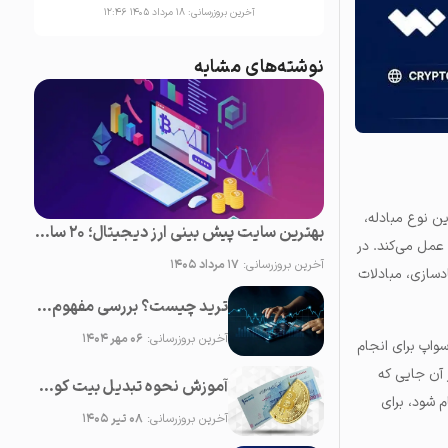
آخرین بروزرسانی:
۱۸ مرداد ۱۴۰۵ ۱۲:۴۶
نوشته‌های مشابه
ن نوع مبادله،
بهترین سایت پیش بینی ارز دیجیتال؛ 20 سایت برتر تحلیل کریپتو
 شخص ثالث یا نهادی مانند صرافی وجود ندارد و دقیقا برعکس معاملات مارجین (Margin Trading) عمل می‌کند. در
آخرین بروزرسانی:
۱۷ مرداد ۱۴۰۵
دسازی، مبادلات
ترید چیست؟ بررسی مفهوم ترید ارز دیجیتال و تریدر
آخرین بروزرسانی:
۰۶ مهر ۱۴۰۴
واپ برای انجام
 آن جایی که
آموزش نحوه تبدیل بیت کوین به ریال/تومان در صرافی ایرانی
م شود، برای
آخرین بروزرسانی:
۰۸ تیر ۱۴۰۵