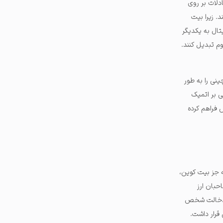
 یونی سواپ تنها از مبادلات بر روی
د. زیرا بیت
تال به یکدیگر
وم تبدیل کنند.
ینی را به طور
ی بر اتمیک
 برای کاربرانش فراهم کرده
ه جز بیت کوین،
حبان ارز
ن (Tier Nolan) ایده اصلی مبادله همتا به همتا (P2P) بدون دخالت شخص
 قرار داشت.