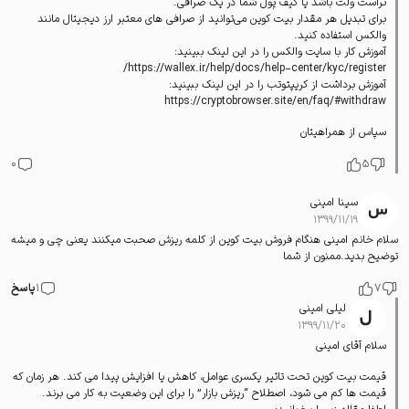
تراست ولت باشد یا کیف پول شما در یک صرافی.
برای تبدیل هر مقدار بیت کوین می‌توانید از صرافی های معتبر ارز دیجیتال مانند
والکس استفاده کنید.
آموزش کار با سایت والکس را در این لینک ببینید:
https://wallex.ir/help/docs/help-center/kyc/register/
آموزش برداشت از کریپتوتب را در این لینک ببینید:
https://cryptobrowser.site/en/faq/#withdraw
سپاس از همراهیتان
0
5
سینا امینی
۱۳۹۹/۱۱/۱۹
سلام خانم امینی هنگام فروش بیت کوین از کلمه ریزش صحبت میکنند یعنی چی و میشه
توضیح بدید.ممنون از شما
7
1
پاسخ
لیلی امینی
۱۳۹۹/۱۱/۲۰
سلام آقای امینی
قیمت بیت کوین تحت تاثیر یکسری عوامل، کاهش یا افزایش پیدا می کند. هر زمان که
قیمت ها کم می شود، اصطلاح “ریزش بازار” را برای این وضعیت به کار می برند.