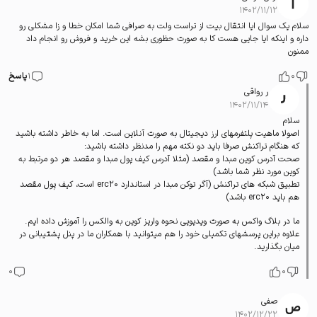
۱۴۰۲/۱۱/۱۲
سلام یک سوال ایا انتقال بیت از تراست ولت به صرافی شما امکان خطا و زا مشکلی رو
داره و اینکه ایا جایی هست کا به صورت حظوری بشه این خرید و فروش رو انجام داد
ممنون
0
1
پاسخ
ر رواقی
۱۴۰۲/۱۱/۱۴
سلام
اصولا ماهیت پلتفرمهای ارز دیجیتال به صورت آنلاین است. اما به خاطر داشته باشید
که هنگام تراکنش صرفا باید دو نکته مهم را مدنظر داشته باشید:
صحت آدرس کوین مبدا و مقصد (مثلا آدرس کیف پول مبدا و مقصد هر دو مرتبط به
کوین مورد نظر شما باشد)
تطبیق شبکه های تراکنش (آگر توکن مبدا در استاندارد erc20 است، کیف پول مقصد
هم باید erc20 باشد)
ما در بلاگ واکس به صورت ویدیویی
نحوه واریز کوین به والکس
را آموزش داده ایم.
علاوه براین پرسشهای تکمیلی خود را هم میتوانید با همکاران ما در
پنل پشتیبانی
در
میان بگذارید.
0
0
صفی
۱۴۰۲/۱۲/۲۲