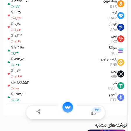
بیت کوین
64,993,71
$
%
0,77
BTC
گرام
1,35
$
%
-1,54
GRAM
کاردانو
0,20
$
%
-1,04
ADA
ترون
0,33
$
%
-0,69
TRX
سولانا
73,48
$
%
1,13
SOL
بایننس کوین
593,09
$
%
0,44
BNB
ریپل
1,03
$
%
-0,64
XRP
تتر
186,552
تومان-ء
%
0,00
USDT
اتریوم
1,913,11
$
%
0,65
ETH
آخرین بروزرسانی:
۱۷ مرداد ۱۴۰۵ ۰۴:۴۶
26
نوشته‌های مشابه