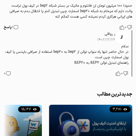
حدودا ۱۰۰ میلیون تومان ارز فانتوم و ماتیک بر بستر شبکه bep2 در کیف پول تراست
والت دارم که میخام به شبکه bep20 اسمارت چین تبدیل کنم یا انتقال بدم به صرافی
های ایرانی هرکاری کردم نمیشه کسی هست کمکم کنه
0
1
پاسخ
ر رواقی
۱۴۰۲/۱۲/۲۶
سلام
در حال حاضر تنها راه سواپ توکن از bep2 به bep20 استفاده از صرافی بایننس یا کیف
پول اسمارت چین است.
راهنمای تبدیل توکن BEP2 به BEP20
0
0
جدیدترین مطالب
15,127
3,281