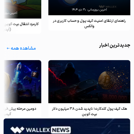
آخرین بروزرسانی:
۳۰ دی ۱۴۰۴
آخرین بروزرسان
راهنمای ارتقای امنیت کیف پول و حساب کاربری در
کارمزد انتقال بیت کوین ب
والکس
(آپدیت ۲۰۲۵)
جدیدترین اخبار
مشاهده همه
هک کیف پول کلدکارت؛ ناپدید شدن ۳۸ میلیون دلار
دومین مرحله پیش فروش ف
بیت کوین
گیمینگ و