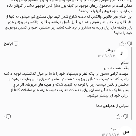
بر خلاف تمامی صرافی های معتبر والکس موجودی های خرد زیر 100هزار تومان را که
ممکن است در مجموع ارزهای موجود در کیف پول مبلغ قابل توجهی باشد را گروگان نگاه
میدارد و اجازه فروش آنها را نمیدهد!
این اقدام غیر قانونی والکس که باعث شلوغ شدن کیف پول مشتری نیز میشود نه تنها از
نظر قانونی بلکه از نظر شرعی هم غیر قابل قبول میباشد و قانونا والکس در ریزش های
بازار وظیفه دارد زیان وارده به مشتری را پرداخت نماید زیرا مشتری اجازه ی تبدیل موجودی
خود را ندارد!
0
1
پاسخ
ر رواقی
۱۴۰۱/۰۹/۰۳
سلام
وقت شما به خیر
دوست گرامی ممنون از اینکه نظر و پیشنهاد خود را با ما در میان گذاشتید. توجه داشته
باشید که محدودیت حداقل واریز و برداشت در تمام پلتفرمهای مالی رعایت میشود و
مختص والکس نیست. زیرا با توجه به کارمزد شبکه و هزینه‌های مربوطه‌، اگر برای
رمزارزها یک حداقل مقداری برای معاملات نعریف نشود، هزینه های مبادلات گاهاً از
ارزش خود ارز بیشتر می‌شود.
سپاس از همراهی شما
0
0
سعید
۱۴۰۱/۰۹/۰۴