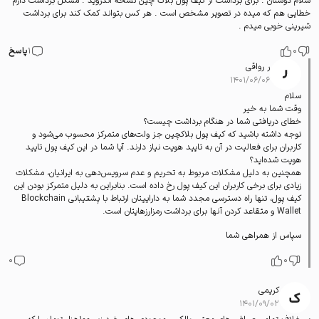
سلام دوستان . برای برداشت از کیف پول بلاک چین نسخه اندروید . مشکل برداشت دارم
خطایی هم که میده در تصویر مشخص است . هر کس بتواند کمک کند برای برداشت
شیرینی خوبی میدم .
0
1
پاسخ
ر رواقی
۱۴۰۱/۰۶/۰۶
سلام
وقت شما به خیر
خطای دریافتی شما در هنگام برداشت چیست؟
توجه داشته باشید که کیف پول بلاکچین جز ولت‌های متمرکز محسوب می‌شود و
کاربران برای فعالیت در آن به تایید هویت نیاز دارند. آیا شما در این کیف پول تایید
هویت شده‌اید؟
همچنین به دلیل مشکلات مربوط به تحریم و عدم سرویس‌دهی به ایرانیان، مشکلات
زیادی برای برخی کاربران این کیف پول رخ داده است. بنابراین به دلیل متمرکز بودن این
کیف پول، تنها راه دسترسی مجدد شما به داراییتان ارتباط با پشتیبانی Blockchain
Wallet و متقاعد کردن آنها برای برداشت رمزارزهایتان است.
سپاس از همراهی شما
0
0
کریمی
۱۴۰۱/۰۹/۰۲