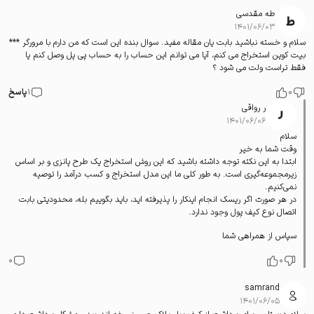
طه مقدسی
۱۴۰۱/۰۶/۰۳
سلام و خسته نباشید بابت یان مقاله مفید. سوال بنده این است که من دارم با مرورگر ***
بیت کوین استخراج می کنم، آیا می توانم این حساب را به حساب پی پل وصل کنم یا
فقط تراست ولت می شود ؟
0
1
پاسخ
ر رواقی
۱۴۰۱/۰۶/۰۶
سلام
وقت شما به خیر
ابتدا به این نکته توجه داشته باشید که این روش استخراج یک طرح پانزی و بر اساس
زیرمجموعه‌گیری است. به طور کلی ما این مدل استخراج و کسب درآمد را توصیه
نمی‌کنیم.
در هر صورت اگر ریسک انجام اینکار را پذیرفته اید، باید بگوییم بله، محدودیتی بابت
اتصال نوع کیف پول وجود ندارد.
سپاس از همراهی شما
0
0
samrand
۱۴۰۱/۰۶/۰۵