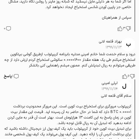
اما اگر شما به هر دلیلی مایل نیستید که شبانه روز ماینر را روشن نگاه دارید، مشکل
خاصی جز پایین آوردن شانس استخراج ایجاد نخواهد کرد.
سپاس از همراهیتان
0
3
بهزاد قلعه لانی
۱۳۹۹/۱۱/۱۳
درود و سلام خدمت شما خانم امینی مدتیه بابرنامه کریپتوتب ازطریق گوشی بیتکوین
استخراج میکنم طی یک هفته مقدار 0.00001600 ساتوشی استخراج کردم ارزش دارد از چه
طریقی میتوانم به ریال تبدیلش کنم. ممنون میشم راهنمایی کنی باتشکر
6
1
پاسخ
لیلی امینی
۱۳۹۹/۱۱/۱۴
سلام آقای قلعه لانی
کریپتوتب مرورگری برای استخراج بیت کوین است. این مرورگر محدودیت برداشت
0.00001 BTC دارد که شما در حال حاضر به آن رسیده اید. قیمت این مقدار بیت
کوین در زمان پاسخ به این کامنت 13 هزارتومان است. بهتر است آن قدر به ماین کردن
ادامه بدهید که تبدیل آن به ریال قابل توجه باشد.
برای تبدیل بیت کوین خود از کریپتوتب باید یک کیف پول ارز دیجیتال داشته باشید که
برای برداشت آدرس آن را ارائه دهید. این کیف پول می‌تواند یک کیف پول شخصی مانند