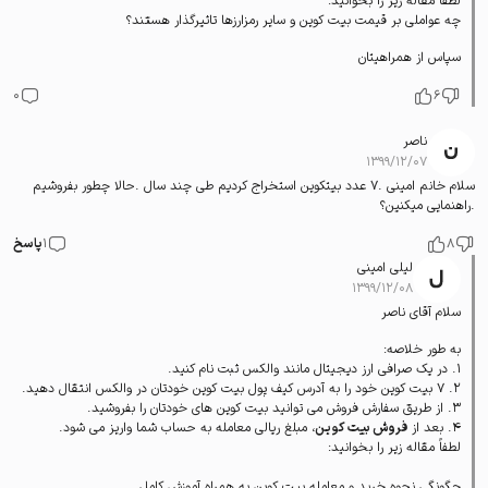
لطفا مقاله زیر را بخوانید:
چه عواملی بر قیمت بیت کوین و سایر رمزارزها تاثیرگذار هستند؟
سپاس از همراهیتان
0
6
ناصر
۱۳۹۹/۱۲/۰۷
سلام خانم امینی .۷ عدد بیتکوین استخراج کردیم طی چند سال .حالا چطور بفروشیم
.راهنمایی میکنین؟
8
1
پاسخ
لیلی امینی
۱۳۹۹/۱۲/۰۸
سلام آقای ناصر
به طور خلاصه:
1. در یک صرافی ارز دیجیتال مانند والکس ثبت نام کنید.
2. 7 بیت کوین خود را به آدرس کیف پول بیت کوین خودتان در والکس انتقال دهید.
3. از طریق سفارش فروش می توانید بیت کوین های خودتان را بفروشید.
4. بعد از
فروش بیت کوین
، مبلغ ریالی معامله به حساب شما واریز می شود.
لطفاً مقاله زیر را بخوانید:
چگونگی نحوه خرید و معامله بیت کوین به همراه آموزش کامل