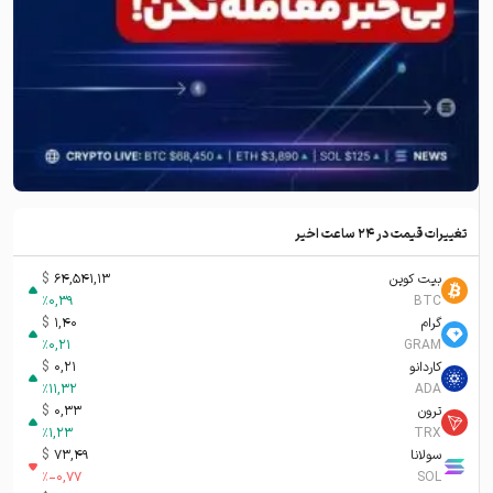
تغییرات قیمت در ۲۴ ساعت اخیر
بیت کوین
64,541,13
$
%
0,39
BTC
گرام
1,40
$
%
0,21
GRAM
کاردانو
0,21
$
%
11,32
ADA
ترون
0,33
$
%
1,23
TRX
سولانا
73,49
$
%
-0,77
SOL