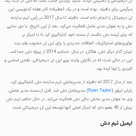
ارز دیجیتالی را تأسیس کردند. شاید برایتان جالب باشد که دش در ابتدا یک
سرگرمی برای دافیلد بوده است و در یک تعطیلات آخر هفته کدنویسی‌ این
ارز دیجیتال را انجام داده است. دافیلد تا سال 2017 در رأس تیم سازنده
دش و به عنوان مدیر عامل فعالیت می‌کرد. بعد از این تاریخ، با دور نمایی
که برای آینده دش داشت، از سمت خود کناره‌گیری کرد تا با تمرکز بر
نوآوری‌های استراتژیک، اتفاقات جدیدی را برای این ارز محبوب رقم بزند.
بنیان گذار دیگر دش، هاگان، در سال دسامبر 2014 از پروژه دش جدا شد،
این در حالی است که در نگارش وایت پیپر این ارز دیجیتالی، نقشی اساسی و
کلیدی را ایفا کرده بود.
بعد از سال 2017 که دافیلد از مدیرعاملی تیم سازنده دش کناره‌گیری کرد،
رایان تیلور (
Ryan Taylor
) مدیرعامل دش شد. قبل از سمت مدیر عاملی،
وی به عنوان مدیر بخش مالی دش فعالیت می‌کرد. در حال حاضر تیم دش
بیش از 40 عضو دارد که تمرکز اصلی ‌آنها توسعه این ارز دیجیتالی است.
ایمیل تیم دش