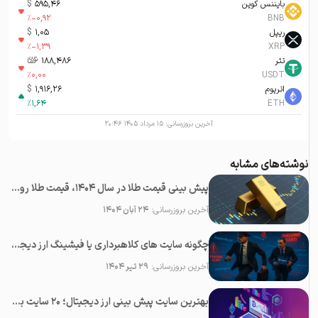
بایننس کوین
595,46
$
%
-0,92
BNB
ریپل
1,05
$
%
-1,39
XRP
تتر
188,486
تومان-ء
%
0,00
USDT
اتریوم
1,916,26
$
%
1,64
ETH
آخرین بروزرسانی:
۱۵ مرداد ۱۴۰۵ ۲۰:۴۶
نوشته‌های مشابه
پیش بینی قیمت طلا در سال 1404، قیمت طلا روبه افزایش است یا کاهش؟
آخرین بروزرسانی:
۲۴ آبان ۱۴۰۴
چگونه سایت های کلاهبرداری یا فیشینگ ارز دیجیتال را شناسایی کنیم؟
آخرین بروزرسانی:
۲۹ تیر ۱۴۰۴
بهترین سایت پیش بینی ارز دیجیتال؛ ۲0 سایت برتر تحلیل کریپتو