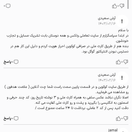
0
0
آرش سعیدی
۱۴۰۳/۰۲/۱۶
با سلام
در ابتدا سپاسگزارم از سایت تعاملی ولکس و همه دوستان بابت تشریک مسایل و تجارب
خودشون.
بنده هم از طریق کارت ملی در صرافی کوکوین احراز هویت کردم و دلیل این کار هم در
دسترس نبودن اتنتیکتور گوگل بود.
0
0
پاسخ
آرش سعیدی
۱۴۰۳/۰۲/۱۶
از طریق سایت کوکوین و در قسمت پایین سمت راست شما چت آنلاین ( علامت هدفون )
رو مشاهده می فرمایید.
اصلا نگران نباشد عکس سلفی به همراه کارت ملی و 3 نوشته تاریخ روز، کد چند حرفی و
اسمتون به انگلیسی را بگیرید و پشت و رو کارت ملی کفایت می کنه.
دقت کنید پس از کد 2 عاملی، برداشت تا 24 ساعت ممنوع است./
0
0
پاسخ
jamal