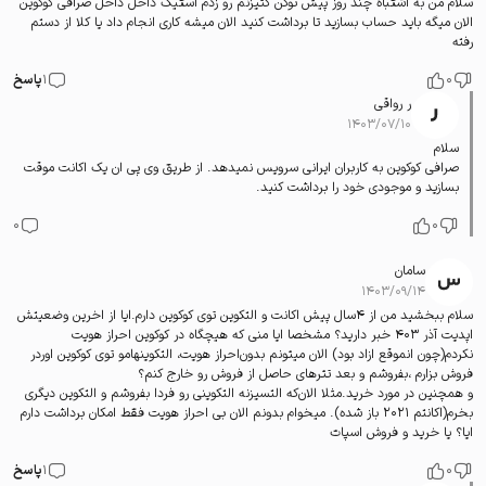
سلام من به اشتباه چند روز پیش توکن کتیزنم رو زدم استیک داخل داخل صرافی کوکوین
الان میگه باید حساب بسازید تا برداشت کنید الان میشه کاری انجام داد یا کلا از دستم
رفته
0
1
پاسخ
ر رواقی
۱۴۰۳/۰۷/۱۰
سلام
صرافی کوکوین به کاربران ایرانی سرویس نمیدهد. از طریق وی پی ان یک اکانت موقت
بسازید و موجودی خود را برداشت کنید.
0
0
سامان
۱۴۰۳/۰۹/۱۴
سلام ببخشید من از ۴سال پیش اکانت و التکوین توی کوکوین دارم.ایا از اخرین وضعیتش
اپدیت آذر ۴۰۳ خبر دارید؟ مشخصا ایا منی که هیچگاه در کوکوین احراز هویت
نکردم(چون انموقع ازاد بود) الان میتونم بدون‌احراز هویت، التکوینهامو توی کوکوین اوردر
فروش بزارم ،بفروشم و بعد تترهای حاصل از فروش رو خارج کنم؟
و همچنین در مورد خرید.مثلا الان‌که التسیزنه التکوینی رو فردا بفروشم و التکوین دیگری
بخرم(اکانتم ۲۰۲۱ باز شده). میخوام بدونم الان بی احراز هویت فقط امکان برداشت دارم
ایا؟ یا خرید و فروش اسپات
0
1
پاسخ