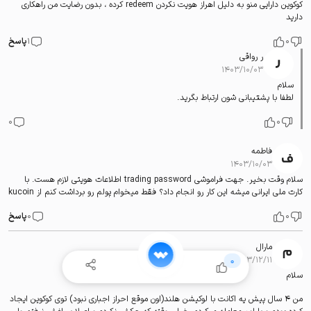
کوکوین دارایی منو به دلیل اهراز هویت نکردن redeem کرده ، بدون رضایت من راهکاری
دارید
0
1
پاسخ
ر رواقی
۱۴۰۳/۱۰/۰۳
سلام
لطفا با پشتیبانی شون ارتباط بگرید.
0
0
فاطمه
۱۴۰۳/۱۰/۰۳
سلام وقت بخیر. جهت فراموشی trading password اطلاعات هویتی لازم هست. با
کارت ملی ایرانی میشه این کار رو انجام داد؟ فقط میخوام پولم رو برداشت کنم از kucoin
0
0
پاسخ
مارال
۱۴۰۳/۱۲/۱۱
0
سلام
من 4 سال پیش یه اکانت با لوکیشن هلند(اون موقع احراز اجباری نبود) توی کوکوین ایجاد