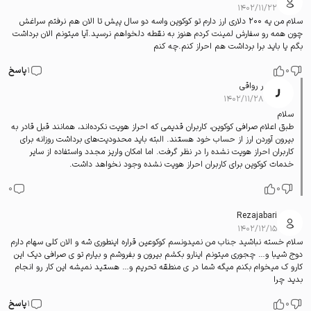
۱۴۰۲/۱۱/۲۲
سلام من یه ۲۰۰ دلاری ارز دارم تو کوکوین واسه دو سال پیش تا الان هم نرفتم سراغش
چون همه رو سفارش لمینت کردم هنوز به نقطه دلخواهم نرسید.آیا میتونم الان برداشت
بگم یا باید برا برداشت هم احراز کنم.چه کنم
0
1
پاسخ
ر رواقی
۱۴۰۲/۱۱/۲۸
سلام
طبق اعلام صرافی کوکوین، کاربران قدیمی که احراز هویت نکرده‌اند، همانند قبل قادر به
بیرون آوردن ارز از حساب خود هستند. البته باید محدودیت‌های برداشت روزانه برای
کاربران احراز هویت نشده را در نظر گرفت. اما امکان واریز مجدد واستفاده از سایر
خدمات کوکوین برای کاربران احراز هویت نشده وجود نخواهد داشت.
0
0
Rezajabari
۱۴۰۲/۱۲/۱۵
سلام خسته نباشید جناب من نمیدونسم کوکوعین قراره اینطوری شه و الان کلی سهام دارم
دوج شیبا و… چجوری میتونم اینارو بکشم بیرون و بفروشم و بیارم تو ی صرافی دیک این
کارو ک میخوام بکنم میگه شما در ی منطقه تحریم و… هستید نمیشه این کار رو انجام
بدید چرا
0
1
پاسخ