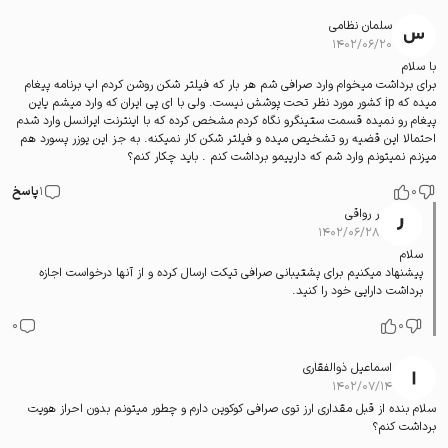
سلمان نظامی
۱۴۰۲/۰۶/۲۰
با سلام
برای برداشت میخوام وارد صرافی شم هر بار که فیلتر شکن روشن کردم اپ برنامه پیغام
میده که ip کشور مورد نظر تحت پوشش نیست. ولی با ای پی ایران که وارد میشم یاین
پیغام رو نمیده قسمت ستینگرو نگاه کردم مشخص کرده که با اینترنت ایرانسل وارد شدم
احتمالا این قضیه رو تشخیص میده و فیلتر شکن کار نمیکنه. به جز این یوزر پسورد هم
میزنم نمیتونم وارد شم که دارییمو برداشت کنم . باید چکار کنم؟
0
1
پاسخ
ر رواقی
۱۴۰۲/۰۶/۲۸
سلام
پیشنهاد میکنیم برای پشتیبانی صرافی تیکت ارسال کرده و از آنها درخواست اجازه
برداشت دارایی خود را کنید.
0
0
اسماعیل ذوالفقاری
۱۴۰۲/۰۷/۱۴
سلام بنده از قبل مقداری ارز توی صرافی کوکوین دارم و چطور میتونم بدون احراز هویت
برداشت کنم؟