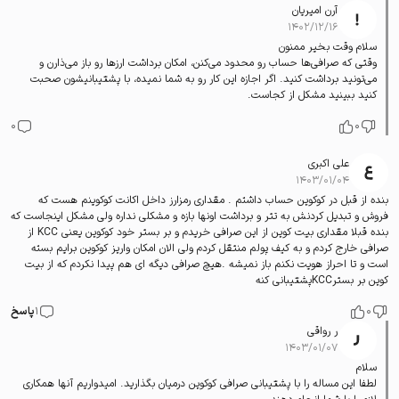
آرن امیریان
۱۴۰۲/۱۲/۱۶
سلام وقت بخیر ممنون
وقتی که صرافی‌ها حساب رو محدود می‌کنن، امکان برداشت ارزها رو باز می‌ذارن و
می‌تونید برداشت کنید. اگر اجازه این کار رو به شما نمیده، با پشتیبانیشون صحبت
کنید ببینید مشکل از کجاست.
0
0
علی اکبری
۱۴۰۳/۰۱/۰۴
بنده از قبل در کوکوین حساب داشتم . مقداری رمزارز داخل اکانت کوکوینم هست که
فروش و تبدیل کردنش به تتر و برداشت اونها بازه و مشکلی نداره ولی مشکل اینجاست که
بنده قبلا مقداری بیت کوین از این صرافی خریدم و بر بستر خود کوکوین یعنی KCC از
صرافی خارج کردم و به کیف پولم منتقل کردم ولی الان امکان واریز کوکوین برایم بسته
است و تا احراز هویت نکنم باز نمیشه .هیچ صرافی دیگه ای هم پیدا نکردم که از بیت
کوین بر بسترKCCپشتیبانی کنه
0
1
پاسخ
ر رواقی
۱۴۰۳/۰۱/۰۷
سلام
لطفا این مساله را با پشتیبانی صرافی کوکوین درمیان بگذارید. امیدواریم آنها همکاری