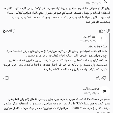
۱۴۰۳/۰۲/۱۹
برای کار در صرافی ها کدوم صرافی رو بیشنهاد میدید..فیلترشکا ای بی ثابت دارم…99درصد
استفادم اسبات و نوسان هست خیلی کم فیوچر…سوال دوم…قبلا صرافی کوککین ثبتنام
کرده بودم الان با فیلترشکن و ای بی ک صددرصد عوض شده برم مشکل بیش نمیاد…
ببخشید طولانی شد
0
1
پاسخ
آرن امیریان
۱۴۰۳/۰۲/۲۹
سلام وقت بخیر
شما اگر فقط اسپات و نوسان کار می‌کنید، می‌تونید از صرافی‌های ایرانی استفاده کنید
چون صرافی‌های خارجی اکثرا دیگه اجازه فعالیت ایرانی‌ها رو نمیدن.
ممکنه کوکوین اکانت شما رو محدود کنه. سعی کنید با آی پی کشوری که قبلا لاگین
می‌شدید وارد بشید. و این که این صرافی احراز هویت رو اجباری کرده. شما احراز هویت
کردید که بتونید راحت واریز و برداشت داشته باشید؟
0
0
مجتبی ملکی
۱۴۰۳/۰۴/۱۰
سلام من تعداد۴۶۷۰عددنات کوین به کیف پول ایران بایننس انتقال زدم ولی اشتباهی
بجای کامنت هم تعدا ۴۶۷۰ وارد کردم.. حالا به صرافی نرسیده و در استعلام هش نشون
میده انتقال از کیف به kucoin1 :: سوالم‌اینه که کوکوین۱ چیه و چک میکنم داخل کوکوین
هم نیست.