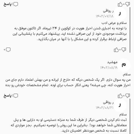
0
1
پاسخ
ر رواقی
۱۴۰۲/۰۷/۱۸
سلام و عرض ادب
با توجه به اجباری شدن احراز هویت در کوکوین از 24 تیرماه، اگر تاکنون موفق به
برداشت موجودی خود از این صرافی نشده اید، پیشنهاد می‌کنیم با پشتیبانی این
صرافی ارتباط برقرار کرده و این مشکل را با آنها در میان بگذارید.
0
0
مهشید
۱۴۰۲/۰۸/۱۹
سلام.
من یه سوال دارم. اگر یک شخص دیگه که خارج از ایرانه و من بهش اعتماد دارم جای من
احراز هویت کنه، چی میشه؟ یعنی انگار حساب برای اونه. تمام مشخصات خودش رو بده
0
1
پاسخ
ر رواقی
۱۴۰۲/۰۸/۲۱
سلام
ثبت نام کردن شخصی دیگر از طرف شما به منزله دسترسی او به دارایی ها و پنل
معاملاتی شما خواهد بود!. بنابراین ما این روش را توصیه نمیکنیم. بجز مواردی که
کاملا نسبت به شخص موردنظر اطمینان دارید.