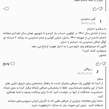
لازم را با شما انجام دهند.
0
0
آرش سعیدی
۱۴۰۳/۰۱/۲۵
با سلام و احترام
بنده از ابتدای سال 1401 در کوکوین حساب باز کردم و تا شهریور همان سال تعدادی معامله
انجام دادم و لی از مهرماه 1401 بدلیل خرابی گوشی و عدم دسترسی به برنامه 2 مرحله ای
گوگل امکان دسترسی به حسابم را ندارم.
اکنون که میخواهم وارد شوم من را به احراز هویت ارجاع می دهد.
میتوانید کمک کنید؟
ممنون
0
1
پاسخ
ر رواقی
۱۴۰۳/۰۲/۰۲
سلام
از آنجا که کوکوین یک صرافی متمرکز است، ما راهکار مشخصی برای خروج دارایی های
شما از این پلتفرم نمیشناسیم. لطفا با پشتیبانی صرافی ارتباط برقرار کرده و بدون ایجاد
حساسیت، صادقانه از آنها در خواست کنید که تا برای برداشت وجوه با شما همکاری
کنند.
حتما برای معاملات رمزارزی از صرافی هایی که به کاربران ایرانی سرویس‌دهی میکنند
استفاده کنید. درغیر این صورت نیاز به مدارک احرازهویت دارید.