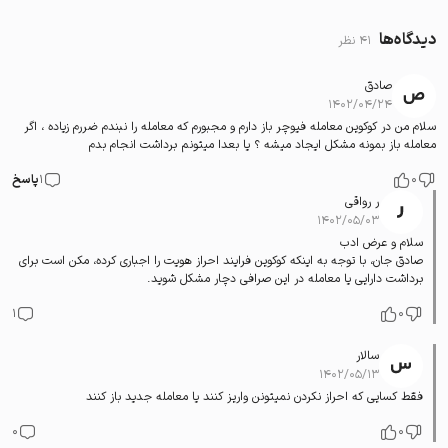
دیدگاه‌ها
41 نظر
صادق
۱۴۰۲/۰۴/۲۴
سلام من در كوكوين معامله فيوچر باز دارم و مجبورم كه معامله را نبندم ضررم زياده ، اگر
معامله باز بمونه مشكل ايجاد ميشه ؟ يا بعدا ميتونم برداشت انجام بدم
0
1
پاسخ
ر رواقی
۱۴۰۲/۰۵/۰۳
سلام و عرض ادب
صادق جان، با توجه به اینکه کوکوین فرایند احراز هویت را اجباری کرده، مکن است برای
برداشت دارایی یا معامله در این صرافی دچار مشکل شوید.
1
0
سالار
۱۴۰۲/۰۵/۱۳
فقط کسایی که احراز نکردن نمیتونن واریز کنند یا معامله جدید باز کنند
0
0