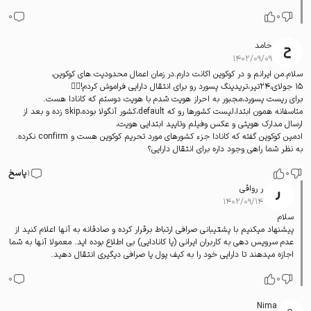
0
0
حامد
۱۴۰۲/۰۹/۰۹
سلام.من ایرانم و در کوکوین اکانت دارم.در زمان اعمال محدودیت های کوکوین،
۱۵ جولای،۲۴تیر،تریدینگ پسورد رو برای انتقال دارایی فراموش کردم!🤦‍♂️
برای ریست پسورد،مجبور به احراز هویت شدم با هویت دوستم که کانادا هست.
متاسفانه همون ابتدا،لیست کشورها رو که default،کشور آنگولا بوده،skip زده و بعد از
ارسال مدارک هویتی و عکس وفیلم وتایید ابتدایی هویت،
ادمین کوکوین گفته که کانادا جزء کشورهای مورد تحریم کوکوین هست و confirm نکرده.
به نظر شما راهی وجود داره برای انتقال دارایی؟
0
1
پاسخ
ر رواقی
۱۴۰۲/۰۹/۱۴
سلام
پیشنهاد میکنیم با پشتیبانی صرافی ارتباط برقرار کرده و صادقانه به آنها اعلام کنید از
عدم سرویس دهی به کاربران ایرانی (یا کانادایی) بی اطلاع بوده اید. معمولا آنها به شما
اجازه میدهند تا دارایی خود را به کیف پول یا صرافی دیگیری انتقال دهید.
0
0
Nima