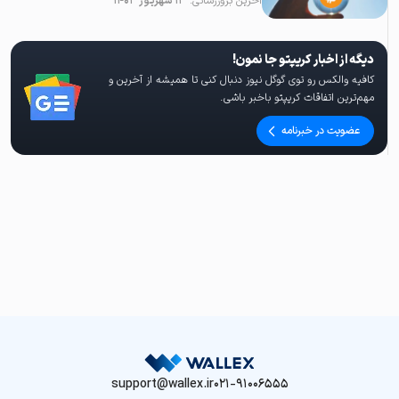
آخرین بروزرسانی:
۱۳ شهریور ۱۴۰۳
دیگه از اخبار کریپتو جا نمون!
کافیه والکس رو توی گوگل نیوز دنبال کنی تا همیشه از آخرین و
مهم‌ترین اتفاقات کریپتو باخبر باشی.
عضویت در خبرنامه
support@wallex.ir
021-91006555