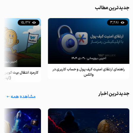
جدیدترین مطالب
15,127
3,281
آخرین بروزرسانی:
۳۰ دی ۱۴۰۴
آخرین بروزرسان
راهنمای ارتقای امنیت کیف پول و حساب کاربری در
کارمزد انتقال بیت کوین ب
والکس
(آپدیت ۲۰۲۵)
جدیدترین اخبار
مشاهده همه