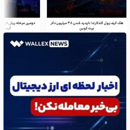
هک کیف پول کلدکارت؛ ناپدید شدن ۳۸ میلیون دلار
دومین مرحله پیش فروش ف
بیت کوین
گیمینگ و