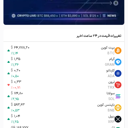
تغییرات قیمت در ۲۴ ساعت اخیر
بیت کوین
64,778,20
$
%
1,14
BTC
گرام
1,35
$
%
1,36
GRAM
کاردانو
0,20
$
%
0,50
ADA
ترون
0,33
$
%
-0,71
TRX
سولانا
74,80
$
%
2,95
SOL
بایننس کوین
593,63
$
%
0,53
BNB
ریپل
1,04
$
%
1,25
XRP
تتر
186,777
تومان-ء