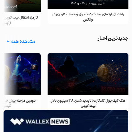
آخرین بروزرسانی:
۳۰ دی ۱۴۰۴
آخرین بروزرسان
راهنمای ارتقای امنیت کیف پول و حساب کاربری در
کارمزد انتقال بیت کوین ب
والکس
(آپدیت ۲۰۲۵)
جدیدترین اخبار
مشاهده همه
هک کیف پول کلدکارت؛ ناپدید شدن ۳۸ میلیون دلار
دومین مرحله پیش فروش ف
بیت کوین
گیمینگ و