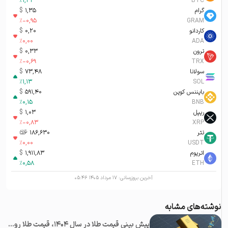
%
1,32
BTC
گرام
1,35
$
%
-0,95
GRAM
کاردانو
0,20
$
%
0,00
ADA
ترون
0,33
$
%
-0,69
TRX
سولانا
73,48
$
%
1,13
SOL
بایننس کوین
591,40
$
%
0,15
BNB
ریپل
1,03
$
%
-0,83
XRP
تتر
186,630
تومان-ء
%
0,00
USDT
اتریوم
1,911,83
$
%
0,58
ETH
آخرین بروزرسانی:
۱۷ مرداد ۱۴۰۵ ۰۵:۴۶
نوشته‌های مشابه
پیش بینی قیمت طلا در سال 1404، قیمت طلا روبه افزایش است یا کاهش؟