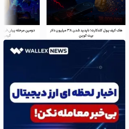
هک کیف پول کلدکارت؛ ناپدید شدن ۳۸ میلیون دلار
دومین مرحله پیش فروش ف
بیت کوین
گیمینگ و