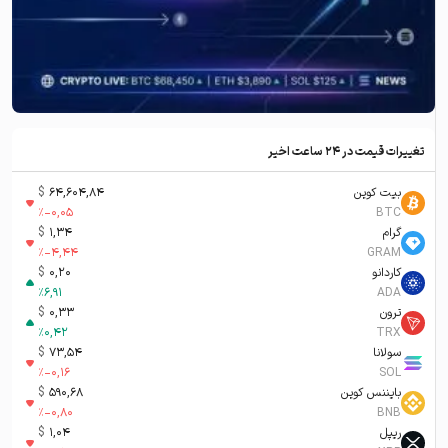
تغییرات قیمت در ۲۴ ساعت اخیر
بیت کوین
64,604,84
$
%
-0,05
BTC
گرام
1,34
$
%
-4,44
GRAM
کاردانو
0,20
$
%
6,91
ADA
ترون
0,33
$
%
0,42
TRX
سولانا
73,54
$
%
-0,16
SOL
بایننس کوین
590,68
$
%
-0,80
BNB
ریپل
1,04
$