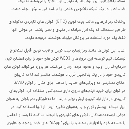
است. به‌طورکلی، این توکن‌ها به کاربران این اجازه را می‌دهند تا برخی
اقدامات را در یک شبکه بلاکچین خاص یا برنامه غیرمتمرکز انجام دهند.
برخلاف رمز ارزهایی مانند بیت کوین (BTC)، توکن های کاربردی به‌گونه‌ای
طراحی نشده‌اند که یک ابزار مبادله در دنیای واقعی باشند. در عوض آنها
فقط یک مورد استفاده در پروتکل قرارداد هوشمند مربوطه دارند.
اغلب این توکن‌ها مانند رمزارزهای بیت کوین و لایت کوین
قابل استخراج
نیستند
. تیم توسعه این پروژه‌های WEB3 توکن‌های خود را برای اعضای تیم،
سرمایه‌گذاران اولیه و عموم مردم ارسال می‌کنند. هر پروژه می‌تواند توکن های
کاربردی خود را در یک بلاکچین قرارداد هوشمند منتشر کند تا به کاربران
امکان دسترسی به ویژگی‌های جدید را بدهد. برای مثال از توکن SAND
می‌توان برای خرید آیتم‌‌های درون بازی سندباکس استفاده کرد. توکن‌های
کاربردی در بازار آزاد کریپتو ارزش پولی دارند، اما به‌طورکلی نمی‌توان به عنوان
ابزار مبادله، پوشش تورم و یا به‌عنوان ذخیره ارزش از آنها استفاده کرد. در
عوض توسعه‌دهندگان، توکن های کاربردی را ایجاد می‌کنند تا رشد و تعامل
با جامعه خود را افزایش دهند و یا برای “dApp” های خود بودجه جمع‌آوری