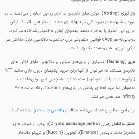
رای‌گیری
(
Voting)
: توکن های کاربردی به کاربران این اجازه را می‌دهند تا در
مورد پیشنهادهای بهبود آتی در dApp رای دهند. از نظر فنی، اگر یک توکن
ابزاری این امتیاز را به افراد بدهد به‌عنوان توکن حاکمیتی شناخته می‌شود.
درحالی‌که هر dApp قوانین متفاوتی برای حاکمیت بلاکچین دارد، داشتن هر
توکن‌ ابزاری، نشان‌دهنده یک رای است.
بازی
(
Gaming)
: بسیاری از بازی‌های مبتنی بر بلاکچین دارای توکن های
کاربردی هستند که می‌توان از آنها برای خرید آیتم‌های درون بازی مانند NFT
(توکن‌های غیرقابل‌تعویض) استفاده کرد. همچنین این توکن‌ها اغلب
به‌عنوان مکانیزم اعطای پاداش در بازی‌های play-to-earn مانند Axie
Infinity هم عمل می‌کنند.
برای این منظور پیشنهاد می‌کنیم مقاله
ان اف تی چیست
را مطالعه کنید.
امتیازات تبادل رمزارز
(
Crypto exchange perks)
: برخی از صرافی‌های
متمرکز مانند بایننس (Binance)، کوکوین (Kucoin) و کریپتو دات‌کام