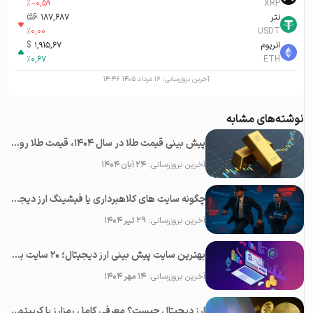
%
-0,59
XRP
تتر
187,687
تومان-ء
%
0,00
USDT
اتریوم
1,915,67
$
%
0,67
ETH
آخرین بروزرسانی:
۱۶ مرداد ۱۴۰۵ ۱۴:۴۶
نوشته‌های مشابه
پیش بینی قیمت طلا در سال 1404، قیمت طلا روبه افزایش است یا کاهش؟
آخرین بروزرسانی:
۲۴ آبان ۱۴۰۴
چگونه سایت های کلاهبرداری یا فیشینگ ارز دیجیتال را شناسایی کنیم؟
آخرین بروزرسانی:
۲۹ تیر ۱۴۰۴
بهترین سایت پیش بینی ارز دیجیتال؛ ۲0 سایت برتر تحلیل کریپتو
آخرین بروزرسانی:
۱۴ مهر ۱۴۰۴
ارز دیجیتال چیست؟ معرفی کامل رمزارز یا کریپتوکارنسی