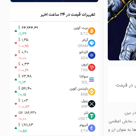
تغییرات قیمت در ۲۴ ساعت اخیر
بیت کوین
64,944,49
$
%
1,32
BTC
گرام
1,35
$
%
-0,95
GRAM
کاردانو
0,20
$
%
0,00
ADA
ترون
0,33
$
%
-0,69
TRX
سولانا
73,48
$
%
1,13
SOL
ن در قیمت
بایننس کوین
591,40
$
%
0,15
BNB
ریپل
1,03
$
%
-0,83
XRP
ر بین
تتر
186,630
تومان-ء
%
0,00
USDT
د، بخش اعظمی
اتریوم
1,911,83
$
ظهور را به راحتی بدست خواهید آورد. در این فناوری، nft یا توکن‌ها به عنوان ارز و
%
0,58
ETH