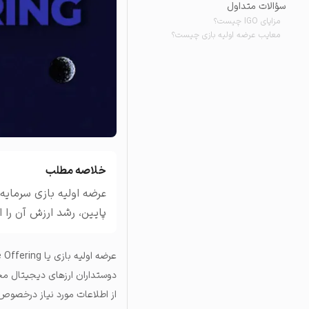
سؤالات متداول
تاریخچه معاملات
مزایای IGO چیست؟
مشاهده سفارش‌های باز، مع
معایب عرضه اولیه بازی چیست؟
خلاصه مطلب
عرضه اولیه بازی سرمایه
پایین، رشد ارزش آن را 
عرضه اولیه بازی یا Initial Game Offering مفهومی در دنیای
دوستداران ارزهای دیجیتال محبو