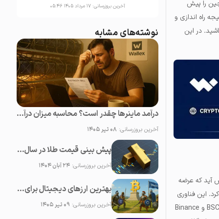
ید توکن یک بازی بلاکچین را پیش
آخرین بروزرسانی:
۱۷ مرداد ۱۴۰۵ ۰۵:۴۶
جه راه اندازی و
شید. در این
نوشته‌های مشابه
درآمد ماینرها چقدر است؟ محاسبه میزان درآمد دستگاه ماینینگ ارزهای دیجیتال
آخرین بروزرسانی:
۰۸ تیر ۱۴۰۵
پیش بینی قیمت طلا در سال 1404، قیمت طلا روبه افزایش است یا کاهش؟
آخرین بروزرسانی:
۲۴ آبان ۱۴۰۴
ش آید که عرضه
بهترین ارزهای دیجیتال برای خرید (مرداد ۱۴۰۴)
ین معرفی کرد. این فناوری
آخرین بروزرسانی:
۰۹ تیر ۱۴۰۵
به اجرا در می‌آیند. این پلتفرم‌ها روند کلی بازی را تسهیل می‌کنند. BSCPad، TrustSwap و Binance