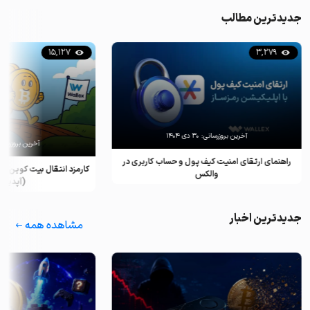
جدیدترین مطالب
15,127
3,279
آخرین بروزرسانی:
۳۰ دی ۱۴۰۴
آخرین بروزرسان
راهنمای ارتقای امنیت کیف پول و حساب کاربری در
کارمزد انتقال بیت کوین ب
والکس
(آپدیت ۲۰۲۵)
جدیدترین اخبار
مشاهده همه