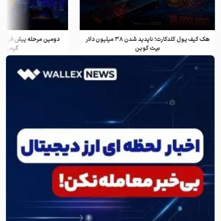
هک کیف پول کلدکارت؛ ناپدید شدن ۳۸ میلیون دلار
دومین مرحله پیش فروش ف
بیت کوین
گیمینگ و