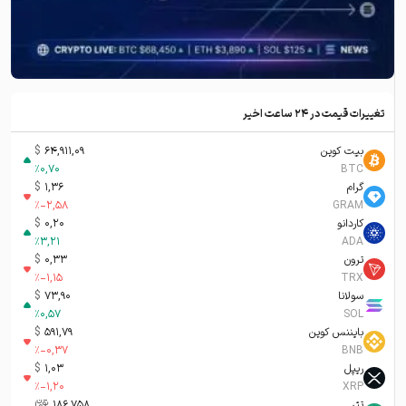
تغییرات قیمت در ۲۴ ساعت اخیر
بیت کوین
64,911,09
$
%
0,70
BTC
گرام
1,36
$
%
-2,58
GRAM
کاردانو
0,20
$
%
3,21
ADA
ترون
0,33
$
%
-1,15
TRX
سولانا
73,90
$
%
0,57
SOL
بایننس کوین
591,79
$
%
-0,37
BNB
ریپل
1,03
$
%
-1,20
XRP
تتر
186,758
تومان-ء