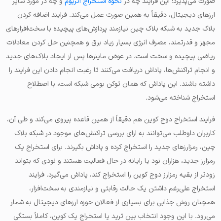
صورت می‌پذیرد؛ این فرایند چه در
نحوه استخراج اتریوم
و چه در مورد سایر
ارزهای دیجیتال، دقیقاً به همین صورت عمل می‌کند. فرایند اضافه کردن
بلاک جدید به شبکه بلاک چین نیازمند پردازش‌های پیچیده با سخت‌افزارهای
مجهز و قدرتمند، مصرف انرژی بسیار زیاد برق و همچنین حل کردن معادلات
ریاضی پیچیده و سخت است. در عوض ماینرها پس از ایجاد بلاک‌های جدید
و انجام تراکنش‌ها، پاداش دریافت می‌کنند تا رغبت انجام دادن این فرایند را
داشته باشند. این پاداش که همان توکن بومی شبکه است، با اصطلاح
استخراج شناخته می‌شود.
فرایند استخراج دوج کوین هم دقیقاً از همین قاعده پیروی می‌کند و طی آن،
کاربران داوطلب می‌توانند به ازای بررسی تراکنش‌های موجود در شبکه بلاک
چین، رمزارزهای جدید را استخراج کرده و پاداش بگیرند. برای استخراج یک
رمزارز جدید، هزاران نود یا رایانه در حال فعالیت هستند و نودی که بتواند
زودتر از بقیه رمزارز دوج کوین را استخراج کند، پاداش می‌گیرد. فرایند
استخراج علی‌رغم داشتن یک حالت رقابتی و نیازمندی به سخت‌افزار،
همچنان روش جذابی برای بسیاری از فعالان حوزه ارزهای دیجیتال به شمار
می‌رود. با این وجود انتخاب بین ترید یا استخراج یک کوین، کاملاً بستگی