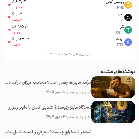
بایننس کوین
602,02
$
%
-0,76
BNB
ریپل
1,03
$
%
-1,07
XRP
تتر
185,701
تومان-ء
%
0,00
USDT
اتریوم
1,894,34
$
%
-1,59
ETH
آخرین بروزرسانی:
۱۹ مرداد ۱۴۰۵ ۱۹:۴۶
نوشته‌های مشابه
درآمد ماینرها چقدر است؟ محاسبه میزان درآمد دستگاه ماینینگ ارزهای دیجیتال
آخرین بروزرسانی:
۰۸ تیر ۱۴۰۵
دستگاه ماینر چیست؟ آشنایی کامل با ماینر رمزارز
آخرین بروزرسانی:
۰۶ مهر ۱۴۰۴
استخر استخراج چیست؟ معرفی و لیست کامل ماینینگ پول ها (Mining Pool)