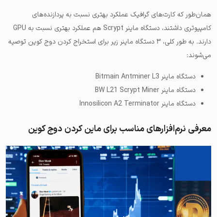
همان‌طور که کارت‌های گرافیک عملکرد بهتری نسبت به پردازنده‌های
کامپیوتری داشتند، دستگاه ماینر Scrypt هم عملکرد بهتری نسبت به GPU
دارند. به طور کلی، ۳ دستگاه ماینر زیر برای استخراج کردن دوج کوین توصیه
می‌شوند:
دستگاه ماینر Bitmain Antminer L3
دستگاه ماینر BW L21 Scrypt Miner
دستگاه ماینر Innosilicon A2 Terminator
معرفی نرم‌افزارهای مناسب برای ماین کردن دوج کوین