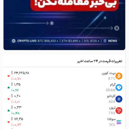
تغییرات قیمت در ۲۴ ساعت اخیر
بیت کوین
64,625,98
$
%
-0,70
BTC
گرام
1,35
$
%
0,97
GRAM
کاردانو
0,20
$
%
-1,01
ADA
ترون
0,33
$
%
0,48
TRX
سولانا
76,35
$
%
-0,72
SOL