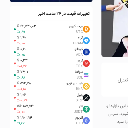
تغییرات قیمت در ۲۴ ساعت اخیر
بیت کوین
64,530,03
$
%
0,89
BTC
گرام
1,40
$
%
0,00
GRAM
کاردانو
0,19
$
%
0,05
ADA
ترون
0,33
$
%
-1,76
TRX
سولانا
74,10
$
%
0,68
SOL
نترل
بایننس کوین
593,78
$
%
-1,18
BNB
ریپل
1,06
$
%
-0,64
XRP
ین بازارها و
تتر
187,529
تومان-ء
%
0,00
USDT
ا شوید. سپس
اتریوم
1,902,94
$
یا
سبد
%
1,67
ETH