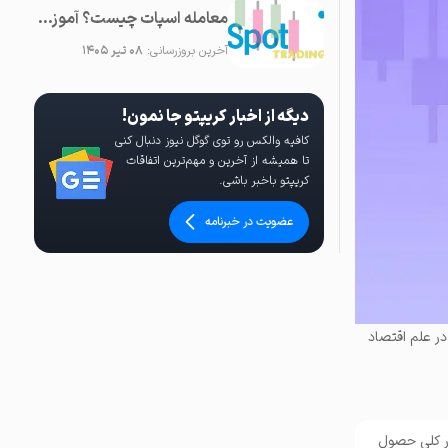
معامله اسپات چیست؟ آموزش SPOT و کسب سود در بازار ارز دیجیتال
آخرین بروزرسانی:
۰۸ تیر ۱۴۰۵
دیگه از اخبار کریپتو جا نمون!
کافیه والکس رو توی گوگل نیوز دنبال کنی
تا همیشه از آخرین و مهم‌ترین اتفاقات
کریپتو باخبر باشی.
عضویت در خبرنامه
ر علم اقتصاد
ور کلی حصول