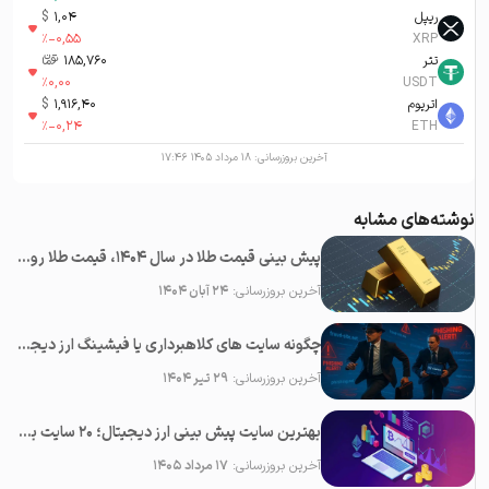
ریپل
1,04
$
%
-0,55
XRP
تتر
185,760
تومان-ء
%
0,00
USDT
اتریوم
1,916,40
$
%
-0,24
ETH
آخرین بروزرسانی:
۱۸ مرداد ۱۴۰۵ ۱۷:۴۶
نوشته‌های مشابه
پیش بینی قیمت طلا در سال 1404، قیمت طلا روبه افزایش است یا کاهش؟
آخرین بروزرسانی:
۲۴ آبان ۱۴۰۴
چگونه سایت های کلاهبرداری یا فیشینگ ارز دیجیتال را شناسایی کنیم؟
آخرین بروزرسانی:
۲۹ تیر ۱۴۰۴
بهترین سایت پیش بینی ارز دیجیتال؛ 20 سایت برتر تحلیل کریپتو
آخرین بروزرسانی:
۱۷ مرداد ۱۴۰۵