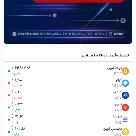
تغییرات قیمت در ۲۴ ساعت اخیر
بیت کوین
64,927,89
$
%
0,07
BTC
گرام
1,35
$
%
-1,03
GRAM
کاردانو
0,20
$
%
-1,55
ADA
ترون
0,33
$
%
0,62
TRX
سولانا
76,42
$
%
1,11
SOL
بایننس کوین
603,18
$
%
0,90
BNB