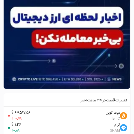
تغییرات قیمت در ۲۴ ساعت اخیر
بیت کوین
64,597,56
$
%
-0,79
BTC
گرام
1,36
$
%
0,89
GRAM