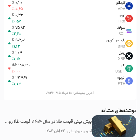
کاردانو
0,20
$
%
-0,65
ADA
ترون
0,33
$
%
0,57
TRX
سولانا
75,82
$
%
2,20
SOL
بایننس کوین
602,01
$
%
1,62
BNB
ریپل
1,04
$
%
0,15
XRP
تتر
185,940
تومان-ء
%
0,00
USDT
اتریوم
1,914,99
$
%
0,03
ETH
آخرین بروزرسانی:
۱۸ مرداد ۱۴۰۵ ۰۷:۴۶
نوشته‌های مشابه
پیش بینی قیمت طلا در سال 1404، قیمت طلا روبه افزایش است یا کاهش؟
آخرین بروزرسانی:
۲۴ آبان ۱۴۰۴