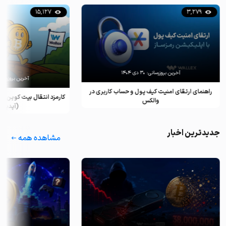
15,127
3,279
آخرین بروزرسانی:
۳۰ دی ۱۴۰۴
آخرین بروزرسان
راهنمای ارتقای امنیت کیف پول و حساب کاربری در
کارمزد انتقال بیت کوین ب
والکس
(آپدیت ۲۰۲۵)
جدیدترین اخبار
مشاهده همه