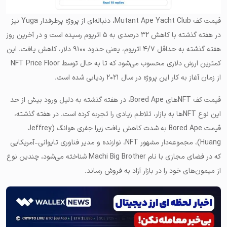
قیمت کف Mutant Ape Yacht Club، دنباله‌ای از پروژه پرطرفدار Yuga نیز
در هفته گذشته با کاهش ۳۲ درصدی به ۵ اتریوم رسیده است و در آخرین روز
هفته گذشته به حداقل ۴/۷ اتریوم، یعنی حدود ۹۱۰۰ دلار، کاهش یافت. این
کمترین ارزش دلاری محسوب می‌شود که تا به حال توسط NFT Price Floor
از زمان آغاز به کار این پروژه در سال ۲۰۲۱ ردیابی شده است.
قیمت کف NFTهای Bored Ape، در هفته گذشته به دلیل ورود بیش از حد
این نوع NFTها به بازار، تلاطم زیادی را تجربه کرده است. در هفته گذشته،
قیمت Bored Ape به شدت کاهش یافت زیرا جفری هوانگ (Jeffrey
Huang)، مجموعه‌دار مشهور NFT، نوازنده و مدیر فناوری تایوانی-آمریکایی
که در فضای مجازی با نام Machi Big Brother شناخته می‌شود، چندین نوع
از میمون‌های خود را در بازار آزاد به فروش رساند.