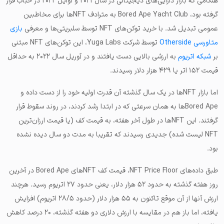
هنگامی که بازار دارایی‌های دیجیتالی در سال ۲۰۲۱ و اوایل ۲۰۲۲ در حباب قرار
گرفته بود، Bored Ape Yacht Club به مترادف NFTها برای مخاطبین
عمومی تبدیل شد. با خرید توکن‌های NFT توسط سلبریتی‌ها و معرفی
بازی
متاورسی Otherside
توسط شرکت Yuga Labs، این توکن‌های NFT مبتنی
بر
شبکه اتریوم
به ارزشی بالایی دست یافتند و در آوریل سال ۲۰۲۲ به حداقل
قیمت ۱۵۲ اتر یا ۴۲۹ هزار دلار رسیدند.
اما بازار NFTها در یک سال گذشته آن قدرت اولیه خود را از دست داده و
Bored Apeها به همان سرعتی که در ابتدا رشد کردند، در روند سقوط قرار
گرفتند. این NFTها در طول آخر هفته، به قیمت کف (یا قیمت ارزان‌ترین
NFT لیست شده) جدیدی رسیدند که تقریبا به مدت دو سال دیده نشده
بود.
طبق داده‌های NFT Price Floor، قیمت کف NFTهای Bored Ape در آخرین
روز هفته گذشته به حدود ۵۲ هزار دلار، یعنی حدود ۲۷ اتریوم رسید. هرچند
ارزش آنها از آن موقع تاکنون به ۵۵ هزار دلار (حدود ۲۸/۵ اتریوم) افزایش
یافته، اما باز هم در مقایسه با ارزش دلاری دو هفته گذشته، ۲۰ درصد کاهش