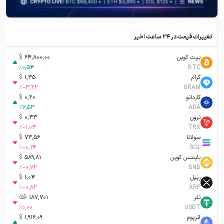
تغییرات قیمت در ۲۴ ساعت اخیر
بیت کوین
64,800,00
$
%
0,54
BTC
گرام
1,35
$
%
-3,22
GRAM
کاردانو
0,20
$
%
7,53
ADA
ترون
0,33
$
%
-1,03
TRX
سولانا
73,56
$
%
-0,14
SOL
بایننس کوین
589,81
$
%
-0,72
BNB
ریپل
1,04
$
%
-0,82
XRP
تتر
187,701
تومان-ء
%
0,00
USDT
اتریوم
1,916,09
$