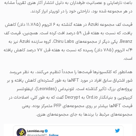
باعث نارضایتی و عصبانیت طرفداران به دلیل انتشار آثار هنری تقریباً مشابه
در هر مجموعه شده بود، ناراحتی خود را در توییتر ابراز کردند.
قیمت کف مجموعه Azuki در هفته گذشته به ۶ اتریوم (۱۱،۷۸۵ دلار) کاهش
یافت، که نسبت به هفته قبل ۵۹ درصد افت کرده است. همچنین، قیمت کف
Beanz، یکی دیگر از مجموعه‌های Chiru Labs، گروه سازنده Azuki نیز به
۰/۴ اتریوم (۷۸۵ دلار) رسیده که نسبت به هفته قبل ۷۷ درصد کاهش یافته
است.
همانطور که کلکسیونرها قیمت‌ها را مجدداً تنظیم می‌کنند، به نظر می‌رسد
شور اشتیاق سابق افراد در مورد NFTها به طور گسترده‌ای کاهش یافته و بر
پروژه‌های بزرگ تأثیر گذاشته است. لئونیداس (Leonidas)، اینفلوئنسر
کریپتویی و بنیانگذار Ord.io به Decrypt گفت که به طور کلی، اصلاحات در
قیمت NFTها بیشتر بر روی مجموعه‌های PFP متمرکز بوده، یعنی
مجموعه‌های مرتبط با برند‌ها به جای مجموعه‌های هنری.