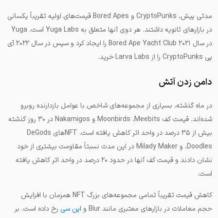
مدتی پیش، CryptoPunks و Bored Apes قیمت‌های اولیه تقریبا‌ً یکسانی
در بازارهای ثانویه داشتند. هر دوی آنها متعلق به Yuga Labs است. Yuga
در سال ۲۰۲۱ Bored Ape Yacht Club را ایجاد کرد و سپس در سال ۲۰۲۲ آی
پی CryptoPunks را از Larva Labs خرید.
دامن زدن آتش
در ماه گذشته، بسیاری از مجموعه‌های شاخص با عوامل بازدارنده روبرو
شده‌اند. قیمت کف Moonbirds ،Meebits و Nakamigos در ۳۰ روز گذشته
بیش از ۳۵ درصد در واحد اتر کاهش یافته است. NFTهای DeGods
،Doodles و Milady Maker در این مدت نسبتاً مقاومت بیشتری از خود
نشان دادند و قیمت کف آنها در حدود ۲۰ درصد در واحد اتر کاهش یافته
است.
کاهش قیمت تقریباً تمامی مجموعه‌های بزرگ NFT همزمان با افزایش
حجم معاملات در بازارهای معتبری مانند Blur و
اپن سی
رخ داده است. بر