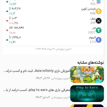
%
0,87
SOL
بایننس کوین
603,27
$
%
0,12
BNB
ریپل
1,03
$
%
-0,45
XRP
تتر
186,847
تومان-ء
%
0,00
USDT
اتریوم
1,925,01
$
%
0,41
ETH
آخرین بروزرسانی:
۱۹ مرداد ۱۴۰۵ ۱۱:۴۶
نوشته‌های مشابه
آموزش بازی Axie infinity، ثبت نام و کسب درآمد از آن
آخرین بروزرسانی:
۲۶ آذر ۱۴۰۳
معرفی بازی های play to earn، کسب درآمد از بازی در فضای کریپتو
آخرین بروزرسانی:
۰۲ دی ۱۴۰۳