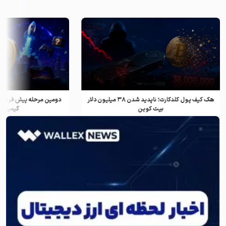
هک کیف پول کلدکارت؛ ناپدید شدن ۳۸ میلیون دلار
دومین مرحله پیش فروش ف
بیت کوین
گیمینگ و