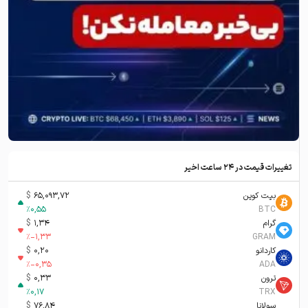
تغییرات قیمت در ۲۴ ساعت اخیر
بیت کوین
65,093,72
$
%
0,55
BTC
گرام
1,34
$
%
-1,33
GRAM
کاردانو
0,20
$
%
-0,35
ADA
ترون
0,33
$
%
0,17
TRX
سولانا
76,84
$