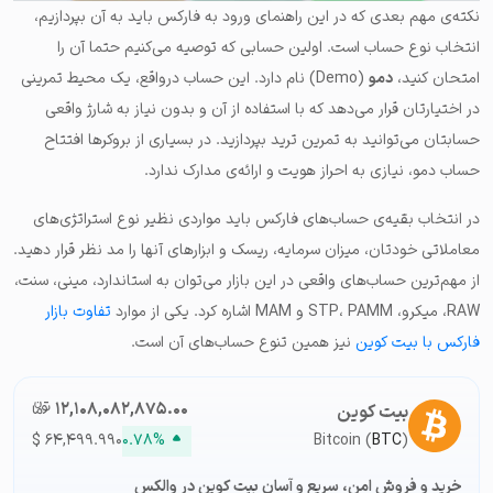
نکته‌ی مهم بعدی که در این راهنمای ورود به فارکس باید به آن بپردازیم،
انتخاب نوع حساب است. اولین حسابی که توصیه می‌کنیم حتما آن را
امتحان کنید،
دمو
(Demo) نام دارد. این حساب در‌واقع، یک محیط تمرینی
در اختیارتان قرار می‌دهد که با استفاده از آن و بدون نیاز به شارژ واقعی
حسابتان می‌توانید به تمرین ترید بپردازید. در بسیاری از بروکرها افتتاح
حساب دمو، نیازی به احراز هویت و ارائه‌ی مدارک ندارد.
در انتخاب بقیه‌ی حساب‌های فارکس باید مواردی نظیر نوع استراتژی‌های
معاملاتی خودتان، میزان سرمایه، ریسک و ابزارهای آنها را مد نظر قرار دهید.
از مهم‌ترین حساب‌های واقعی در این بازار می‌توان به استاندارد، مینی، سنت،
RAW، میکرو، STP، PAMM و MAM اشاره کرد. یکی از موارد
تفاوت بازار
فارکس با بیت کوین
نیز همین تنوع حساب‌های آن است.
۱۲,۱۰۸,۰۸۲,۸۷۵.۰۰
تومان-ء
بیت کوین
$
۶۴,۴۹۹.۹۹۰
۰.۷۸%
Bitcoin (
BTC
)
خرید و فروش امن، سریع و آسان بیت کوین در والکس