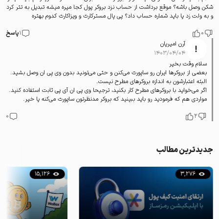
شکن وصل باشه؟ موقع برداشت از حساب نزد بروکر پول کجا میره میشه تبدیل به تتر کرد
و به ولت زد یا باید شماره حساب داد؟ پی پال مسترکارت و ویزاکارت کدوم بهتره
0
1
پاسخ
آرن امیریان
۱۴۰۳/۰۴/۰۴
سلام وقت بخیر
بعضی از بروکرها ایران رو ساپورت می‌کنن و حتی می‌تونید بدون وی پی ان وصل بشید.
البته اعتبارشون به اندازه بروکرهای مطرح نیست.
اگر می‌خواید با بروکرهای مطرح کار بکنید، ترجیحا وی پی ان آی پی ثابت استفاده کنید.
مواردی هم که فرمودید رو باید ببینید که بروکر مدنظرتون ساپورت می‌کنه یا خیر.
0
2
جدیدترین مطالب
15,126
3,276