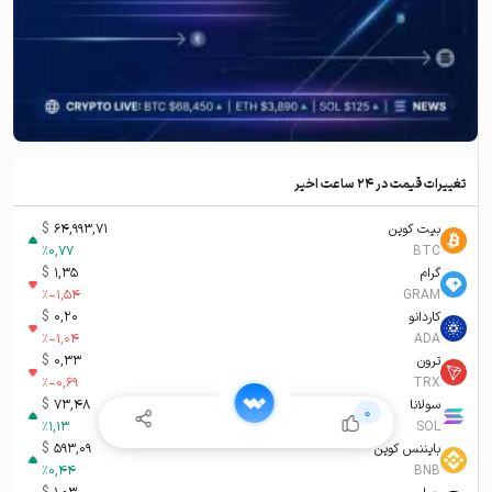
تغییرات قیمت در ۲۴ ساعت اخیر
بیت کوین
64,993,71
$
%
0,77
BTC
گرام
1,35
$
%
-1,54
GRAM
کاردانو
0,20
$
%
-1,04
ADA
ترون
0,33
$
%
-0,69
TRX
سولانا
73,48
$
0
%
1,13
SOL
بایننس کوین
593,09
$
%
0,44
BNB